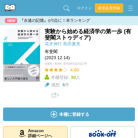
ログイン
新規会員登録
『永遠の記憶』が1位に！本ランキング
NEW
実験から始める経済学の第一歩 (有
斐閣ストゥディア)
花木伸行
島田夏美
有斐閣
(2023.12.14)
ISBN・EAN:
9784641151178
4.00
本棚登録:
30
人
感想:
6
件
本棚に登録する
Amazon
詳細ページへ