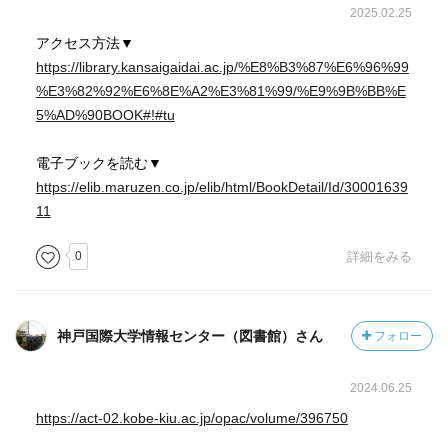
2025.02.25
アクセス方法▼
https://library.kansaigaidai.ac.jp/%E8%B3%87%E6%96%99
%E3%82%92%E6%8E%A2%E3%81%99/%E9%9B%BB%E
5%AD%90BOOK#!#tu
電子ブックを読む▼
https://elib.maruzen.co.jp/elib/html/BookDetail/Id/30001639
11
0
詳細をみる
神戸国際大学情報センター（図書館）さん
フォロー
2024.06.25
https://act-02.kobe-kiu.ac.jp/opac/volume/396750