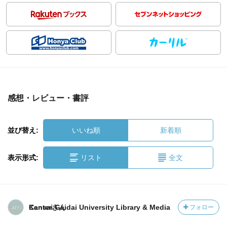
感想・レビュー・書評
並び替え:
いいね順
新着順
表示形式:
リスト
全文
Kansai Gaidai University Library & Media Centerさん
フォロー