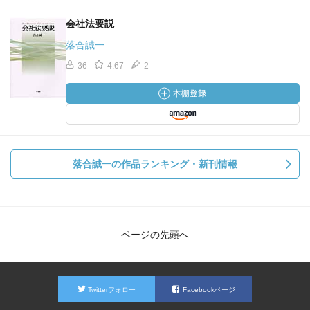
会社法要説
落合誠一
36
4.67
2
落合誠一の作品ランキング・新刊情報
ページの先頭へ
Twitterフォロー
Facebookページ