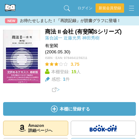
ログイン
新規会員登録
お待たせしました！「再読記録」が読書グラフに登場！
NEW
商法 II 会社 (有斐閣Sシリーズ)
落合誠一
近藤光男
神田秀樹
有斐閣
(2006.05.30)
ISBN・EAN:
9784641159211
3.75
本棚登録:
15
人
感想:
1
件
本棚に登録する
Amazon
詳細ページへ