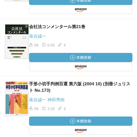
会社法コンメンタール第21巻
落合誠一
66
0.00
4
手形小切手判例百選 第六版 (2004 10) (別冊ジュリス
ト No.173)
落合誠一 神田秀樹
56
3.26
4