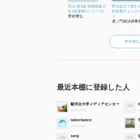
民法 第3版 債権総論 (I
民法改正で変わる
II) (有斐閣Sシリーズ)
約実務チェック
野村豊弘
ト
虎ノ門南法律事務.
野村豊弘
最近本棚に登録した人
駿河台大学メディアセンター
takechance
serg