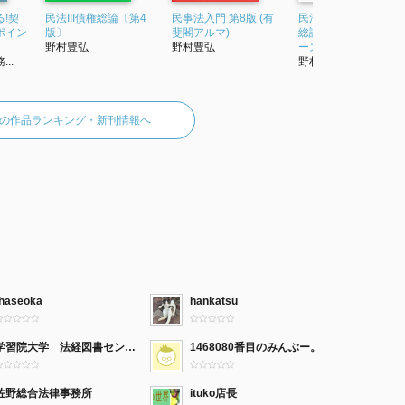
!契
民法III債権総論〔第4
民事法入門 第8版 (有
民法 第3版補訂 債権
ポイン
版〕
斐閣アルマ)
総論 (III) (有斐閣Sシ
野村豊弘
野村豊弘
ーズ)
..
野村豊弘
の作品ランキング・新刊情報へ
thaseoka
hankatsu
学習院大学 法経図書センター
1468080番目のみんぶー。
佐野総合法律事務所
ituko店長