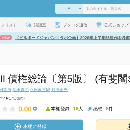
ックリスト
談話室
ブクログ通信
公式ショップ
【ビルボードジャパンコラボ企画】2026年上半期話題作を考察
NEW
III 債権総論〔第5版〕 (有斐
田哲男
池田真朗
永田眞三郎
野澤正充
3年4月17日発売)
0.00
本棚登録 :
18
人
感想 :
8
件
本棚に登録