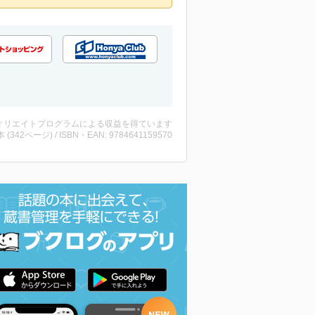
ィリエイトプログラムによる収益を得ています
・本 (342ページ) / ISBN・EAN: 9784641159570