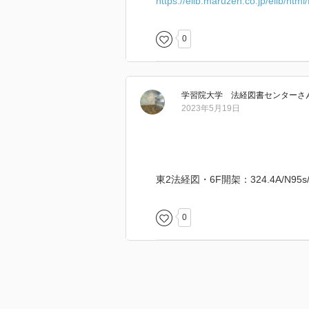
https://elib.maruzen.co.jp/elib/ht
0
学習院大学 法経図書センター
さ
2023年5月19日
東2法経図・6F開架：324.4A/N95s/
0