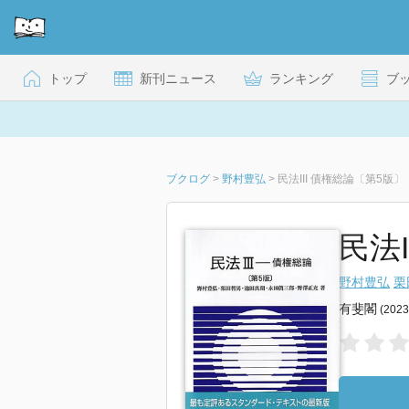
トップ
新刊ニュース
ランキング
ブ
ブクログ
>
野村豊弘
>
民法III 債権総論〔第5版〕
民法
野村豊弘
栗
有斐閣
(202