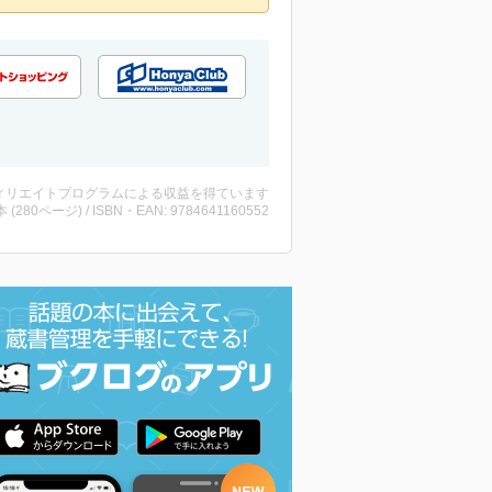
ィリエイトプログラムによる収益を得ています
・本 (280ページ) / ISBN・EAN: 9784641160552