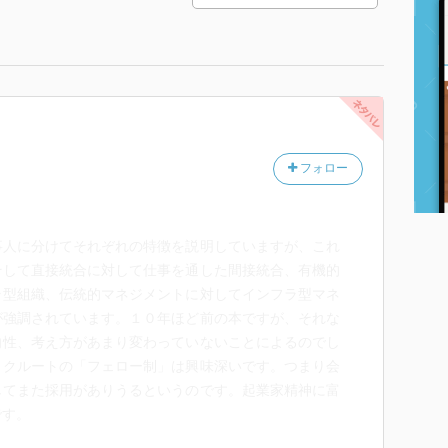
フォロー
事人に分けてそれぞれの特徴を説明していますが、これ
そして直接統合に対して仕事を通した間接統合、有機的
ラ型組織、伝統的マネジメントに対してインフラ型マネ
が強調されています。１０年ほど前の本ですが、それな
向性、考え方があまり変わっていないことによるのでし
リクルートの「フェロー制」は興味深いです。つまり会
してまた採用がありうるというのです。起業家精神に富
です。