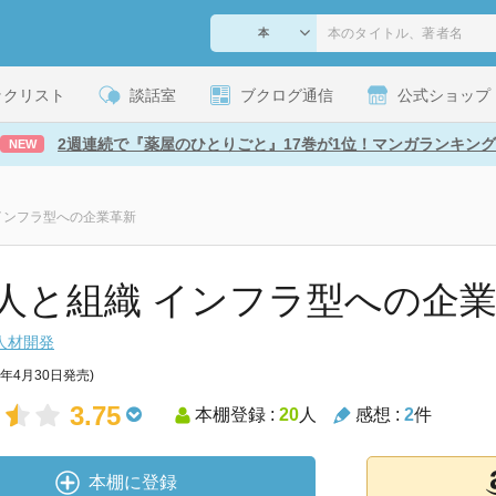
ックリスト
談話室
ブクログ通信
公式ショップ
2週連続で『薬屋のひとりごと』17巻が1位！マンガランキング
NEW
インフラ型への企業革新
人と組織 インフラ型への企
人材開発
9年4月30日発売)
3.75
本棚登録 :
20
人
感想 :
2
件
本棚に登録