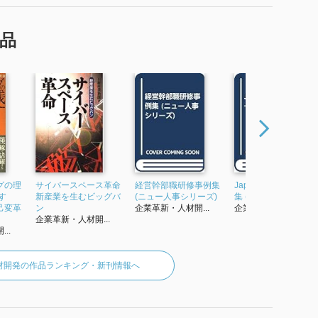
品
グの理
サイバースペース革命
経営幹部職研修事例集
Japan 国際比較統計
す
新産業を生むビッグバ
(ニュー人事シリーズ)
集 (2004)
己変革
ン
企業革新・人材開...
企業革新・人材開...
企業革新・人材開...
..
材開発の作品ランキング・新刊情報へ