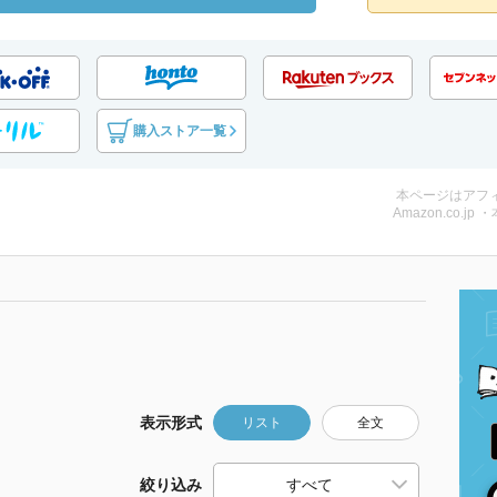
購入ストア一覧
本ページはアフ
Amazon.co.jp 
表示形式
リスト
全文
絞り込み