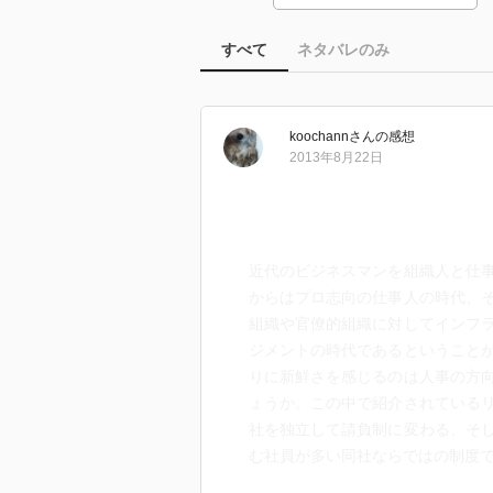
すべて
ネタバレのみ
koochann
さん
の感想
2013年8月22日
近代のビジネスマンを組織人と仕
からはプロ志向の仕事人の時代、
組織や官僚的組織に対してインフ
ジメントの時代であるということ
りに新鮮さを感じるのは人事の方
ょうか。この中で紹介されている
社を独立して請負制に変わる、そ
む社員が多い同社ならではの制度