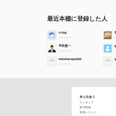
最近本棚に登録した人
cclog
平田恵一
nakaharajunlab
y
本と出会う
ランキング
新刊情報
新着レビュー