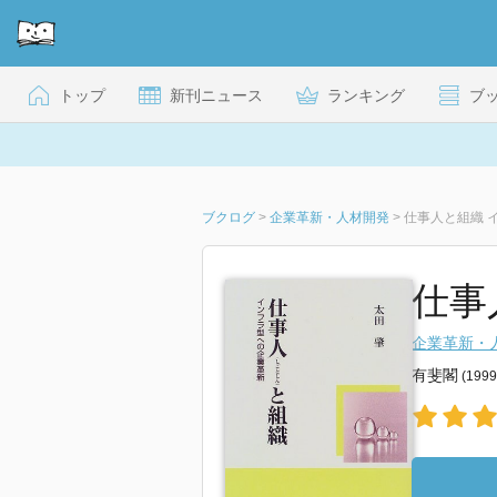
トップ
新刊ニュース
ランキング
ブ
ブクログ
>
企業革新・人材開発
>
仕事人と組織 
仕事
企業革新・
有斐閣
(199