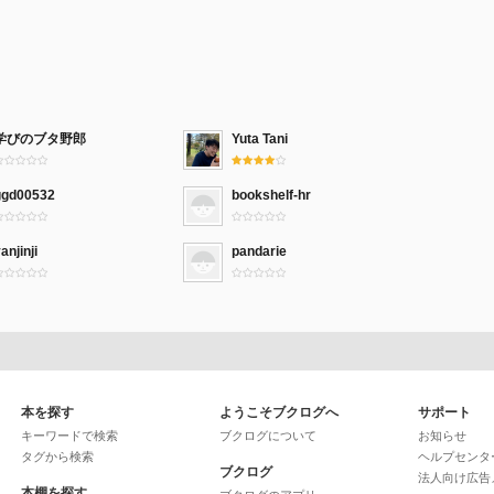
学びのブタ野郎
Yuta Tani
ggd00532
bookshelf-hr
anjinji
pandarie
本を探す
ようこそブクログへ
サポート
キーワードで検索
ブクログについて
お知らせ
タグから検索
ヘルプセンタ
ブクログ
法人向け広告
本棚を探す