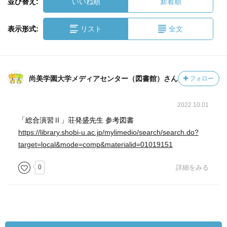
並び替え:
いいね順
新着順
表示形式:
リスト
全文
尚美学園大学メディアセンター（図書館）さん
フォロー
2022.10.01
「総合演習Ⅱ」荘発盛先生 参考図書
https://library.shobi-u.ac.jp/mylimedio/search/search.do?
target=local&mode=comp&materialid=01019151
0
詳細をみる