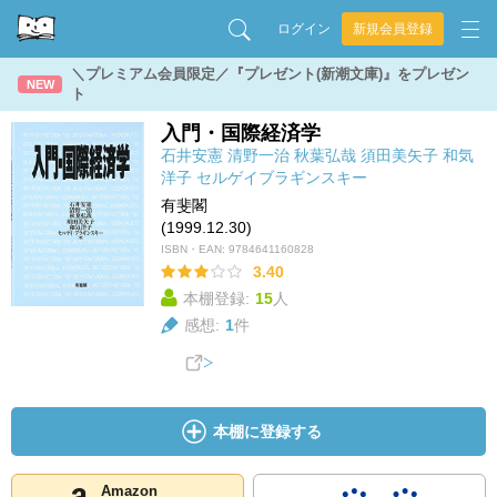
ログイン
新規会員登録
＼プレミアム会員限定／『プレゼント(新潮文庫)』をプレゼン
NEW
ト
入門・国際経済学
石井安憲
清野一治
秋葉弘哉
須田美矢子
和気
洋子
セルゲイブラギンスキー
有斐閣
(1999.12.30)
ISBN・EAN:
9784641160828
3.40
本棚登録:
15
人
感想:
1
件
本棚に登録する
Amazon