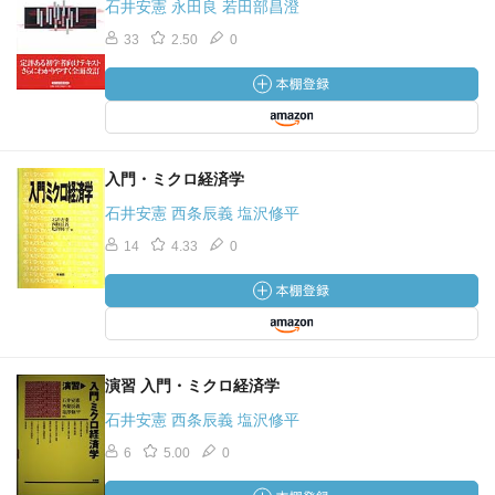
石井安憲 永田良 若田部昌澄
33
2.50
0
入門・ミクロ経済学
石井安憲 西条辰義 塩沢修平
14
4.33
0
演習 入門・ミクロ経済学
石井安憲 西条辰義 塩沢修平
6
5.00
0