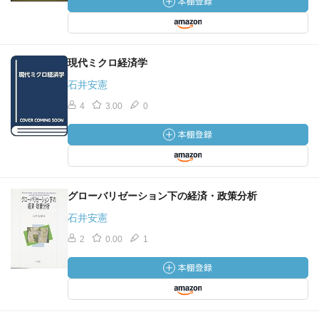
現代ミクロ経済学
石井安憲
4
3.00
0
グローバリゼーション下の経済・政策分析
石井安憲
2
0.00
1