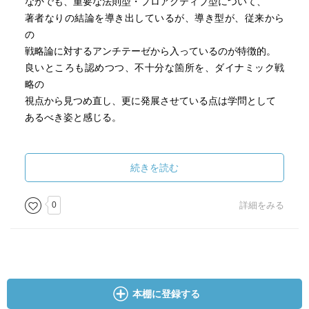
なかでも、重要な法則型・プロアクティブ型について、
著者なりの結論を導き出しているが、導き型が、従来から
の
戦略論に対するアンチテーゼから入っているのが特徴的。
良いところも認めつつ、不十分な箇所を、ダイナミック戦
略の
視点から見つめ直し、更に発展させている点は学問として
あるべき姿と感じる。
肝のひとつであるDP理論も、BCGマトリクスの発展であ
る。
続きを読む
納得感も高く、言わんとすることの必要性も十分に分かる
0
詳細をみる
が、
今ひとつ腹落ちしないのは、使用している言葉のわかりに
くさと
やや網羅的になりすぎている点の2点であると感じる。
本棚に登録する
但し、本書で言う「ダイナミック戦略論」に加え、