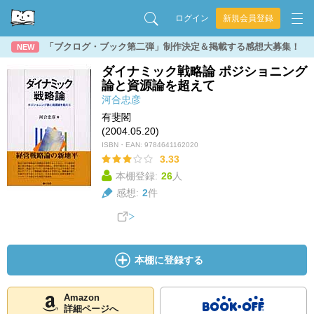
ログイン
新規会員登録
「ブクログ・ブック第二弾」制作決定＆掲載する感想大募集！
NEW
ダイナミック戦略論 ポジショニング
論と資源論を超えて
河合忠彦
有斐閣
(2004.05.20)
ISBN・EAN:
9784641162020
3.33
本棚登録:
26
人
感想:
2
件
本棚に登録する
Amazon
詳細ページへ