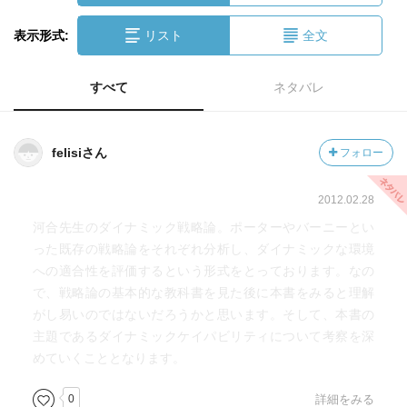
表示形式:
リスト
全文
すべて
ネタバレ
felisiさん
フォロー
2012.02.28
河合先生のダイナミック戦略論。ポーターやバーニーとい
った既存の戦略論をそれぞれ分析し、ダイナミックな環境
への適合性を評価するという形式をとっております。なの
で、戦略論の基本的な教科書を見た後に本書をみると理解
がし易いのではないだろうかと思います。そして、本書の
主題であるダイナミックケイパビリティについて考察を深
めていくこととなります。
0
詳細をみる