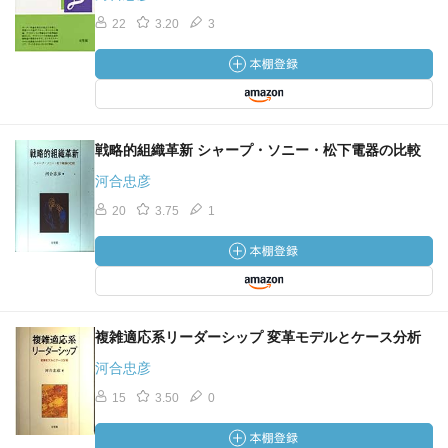
22
3.20
3
戦略的組織革新 シャープ・ソニー・松下電器の比較
河合忠彦
20
3.75
1
複雑適応系リーダーシップ 変革モデルとケース分析
河合忠彦
15
3.50
0