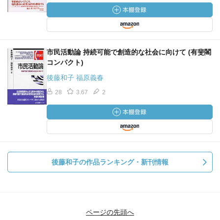
集積があるということも、地域通貨による経済の循環が波
及効果を発揮する上では重要な要素であるということも指
摘している。
市民活動論 持続可能で創造的な社会に向けて (有斐閣
地域通貨がこのように地域の中にある取り組みのシーズや
コンパクト)
共感を伴った価値交換を促進するものであるのは間違いな
後藤和子 福原義春
いが、それだけではコミュニティの中にビジネスが立ち上
28
3.67
2
がり、地域経済が自立して発展していくことはできない。
自律したビジネスの展開を支えるのは、地域金融の役割で
ある。筆者は地域金融に必要なこととして、民間セクタ
ー、公共セクター、非営利セクターの3つの層に対してきめ
細かな金融サービスを提供しそれによって地域内の資金循
環を作ることを挙げている。これは、地域により近い存在
後藤和子の作品ランキング・新刊情報
である地域金融機関の役割が発揮されるべき領域である。
そして、金融サービスに加えて、地域に存在する小さな専
門企業群のネットワークを繋ぎ、コミュニティにおける創
造的な役割を果たすことも、地域金融に求められる大きな
ページの先頭へ