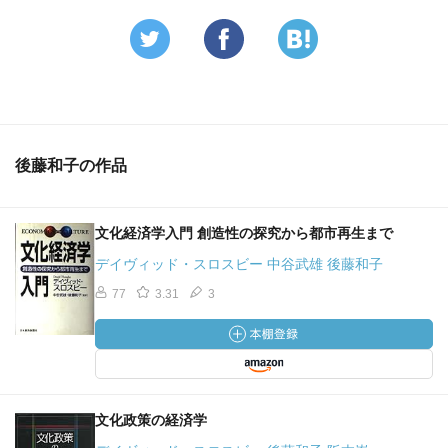
になってきたことも大きな変化である。このような変化
は、文化政策に関わる意思決定や運営に関するガバナンス
の分権化をも促した。行政の多様なセクター間の連携や企
業、コミュニティとの協働が必要とされてくるようになっ
たのである。
続いて筆者は、このように文化政策の性格が変化したこと
後藤和子の作品
を踏まえ、政策決定システムのあるべき姿を財政システム
と政策評価の2つの面から考察している。
文化経済学入門 創造性の探究から都市再生まで
財政システムの観点からは、文化が人々の社会的生活を支
デイヴィッド・スロスビー 中谷武雄 後藤和子
え、ケイパビリティの拡張を通じて自由を促進するもので
あるということから、特にそのような役割を果たすことの
77
3.31
3
できる文化や文化産業の発展を支援していく必要があると
いう点を指摘している。
また、それに対応した文化政策の評価方法については、政
策の実施主体が多様なセクターにわたることやその成果が
文化政策の経済学
公共財的な側面を持つことに留意し、芸術団体の側からの