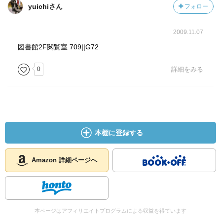
yuichiさん
フォロー
公共政策におけるソーシャル・ガバナンス、スモール・ビ
ジネスの振興策など多様な分野に展開していく議論にな
2009.11.07
る。本書では特に、筆者の前著での関心領域でもある、創
造性や公共性を現代の共同財として再生させるための方法
図書館2F閲覧室 709||G72
論の探求という視点から論じた内容になっている。
0
詳細をみる
本書ではまず、文化行政に関する財政政策の分析を通じ
て、文化や創造性に関する政策のアプローチの変化を調べ
ている。この分析では、以前は無関係と考えられてきた文
化と経済が関係しているものとして捉えられ直してきたこ
本棚に登録する
と、そのため文化支出においても経済への波及効果がその
一つの評価軸となってきたという変化があることが明らか
Amazon 詳細ページへ
にされている。
さらには、文化の担い手がこれまでの公共を中心とした考
えから民間セクターや市民、非営利組織へと拡大し、それ
本ページはアフィリエイトプログラムによる収益を得ています
らに対する支援も含めた政策パッケージが検討されるよう