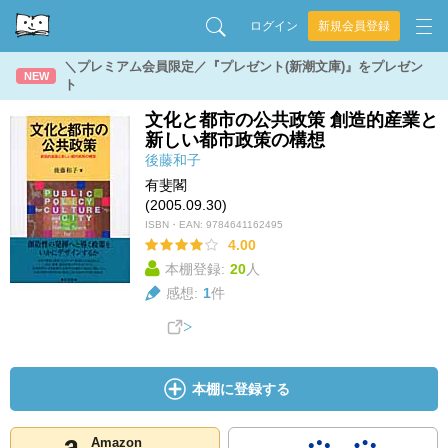
ログイン
新規会員登録
＼プレミアム会員限定／『プレゼント(新潮文庫)』をプレゼン
NEW
ト
文化と都市の公共政策 創造的産業と
新しい都市政策の構想
後藤和子
有斐閣
(2005.09.30)
ISBN・EAN:
9784641162495
4.00
本棚登録:
20
人
感想:
1
件
本棚に登録する
Amazon