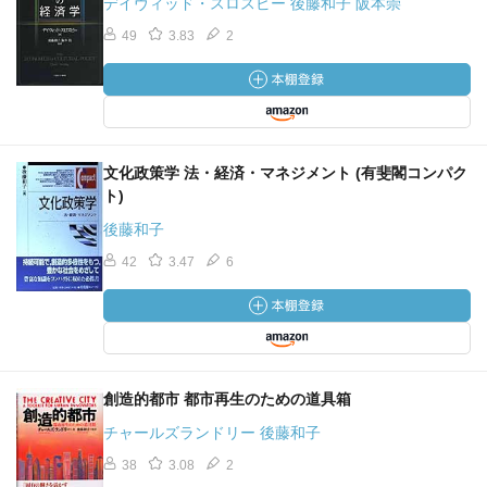
デイヴィッド・スロスビー 後藤和子 阪本崇
視点、納税者であると共に文化の享受者でもある市民に対
49
3.83
2
するアカウンタビリティ等を備えた、総合的な評価プロセ
スが必要となる。
続いて本書では、都市・地域の創造性を高める政策を財政
の面から支える一つの可能性として、地域金融について触
文化政策学 法・経済・マネジメント (有斐閣コンパク
ト)
れている。具体的には地域通貨の導入と、コミュニティ・
バンクなどの新たな地域金融システムのデザインが取り上
後藤和子
げられている。
42
3.47
6
まず地域通貨であるが、これはそのコミュニティの中で市
場や政府よりも非営利セクターに関わるサービスなどの価
値の交換を媒介する機能を持っている。このこと自体が地
域の中での経済循環や非営利セクターの活性化を通じて地
創造的都市 都市再生のための道具箱
域の自立的な発展の契機をもたらすものではあるが、筆者
はこのような地域の経済循環に対して、政府や公的セクタ
チャールズランドリー 後藤和子
ーも地域全体のコーディネートといった形でこの動きを支
38
3.08
2
援することが大切であるし、民間セクターに属する企業の