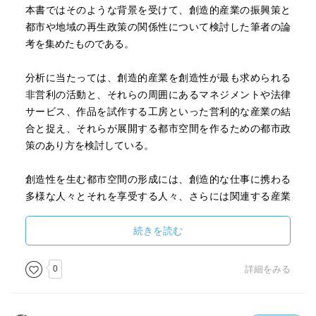
本書ではそのような背景を受けて、創造的産業の振興策と
都市や地域の再生政策の関係性について検討した筆者の論
考を集めたものである。
分析に当たっては、創造的産業を創造性が最も求められる
非営利の活動と、それらの周囲にあるマネジメントや法律
サービス、作品を試作する工房といった営利的な産業の結
合と捉え、それらが展開する都市空間を作るための都市政
策のあり方を検討している。
創造性を生む都市空間の形成には、創造的な仕事に携わる
多様な人々とそれを享受する人々、さらには関連する産業
が相互作用するダイナミックな場、空間のデザインをコー
ディネーションする政策をデザインすることが必要であ
続きを読む
る。そしてその取り組みには、市場や政府に加えて社会的
セクターも含めた3つのセクターによる仕組みや、資金循環
0
詳細をみる
の仕組みも含まれていることが重要である。
このような政策のあり方は、経済学と都市空間論の統合、