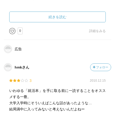
・一般的技能と企業特殊技能
一般 → パソコン、ＩＴ、英会話、会計、法律
続きを読む
特殊 → 顧客情報、人事情報、自社の機械の情報
0
詳細をみる
訓練期間中には生産性以上の賃金を払い、訓練後に生産性
以下の賃金を払う
広告
起業特殊技能を身につけても離職の心配がないので、会社
が訓練費を払う
hmkさん
フォロー
・企業競争力の源泉＝技能＝不確実性、予測不可能への対
応
3
2010.12.15
・景気と残業時間は連動
いわゆる「就活本」を手に取る前に一読することをオスス
不景気のときは残業は短い
メする一冊。
人を採用や解雇するよりも、残業時間を調整した方が安く
大学入学時にそういえばこんな話があったような…
済む
結局渦中に入ってみないと考えないんだよねー