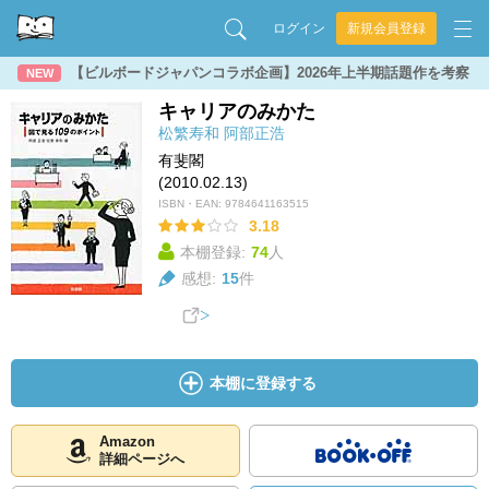
ログイン
新規会員登録
【ビルボードジャパンコラボ企画】2026年上半期話題作を考察
NEW
キャリアのみかた
松繁寿和
阿部正浩
有斐閣
(2010.02.13)
ISBN・EAN:
9784641163515
3.18
本棚登録:
74
人
感想:
15
件
本棚に登録する
Amazon
詳細ページへ