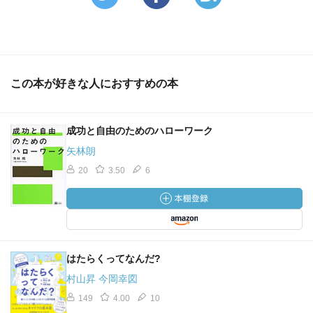
真摯に取り組めば、おのずと道はひらける。
・キャリアに関する詳細な海図を描くのは不可能。天候や
潮流と同じように社会状況は複雑に変わるし、個人が目指
している場所も好む生き方も変わってくる
この本が好きな人におすすめの本
成功と自由のためのハローワーク
矢林朗
20
3.50
6
はたらくってなんだ?
村山昇 今岡幸図
149
4.00
10