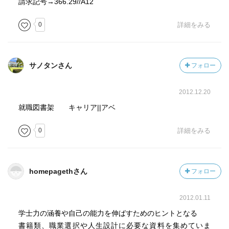
請求記号→366.29//A12
0
詳細をみる
サノタンさん
フォロー
2012.12.20
就職図書架 キャリア||アベ
0
詳細をみる
homepagethさん
フォロー
2012.01.11
学士力の涵養や自己の能力を伸ばすためのヒントとなる
書籍類、職業選択や人生設計に必要な資料を集めていま