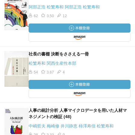
阿部正浩 松繁寿和 阿部正浩 松繁寿和
62
3.50
12
社長の書棚 決断をささえる一冊
松繁寿和 関西生産性本部
54
3.67
4
人事の統計分析 人事マイクロデータを用いた人材マ
ネジメントの検証 (48)
中嶋哲夫 梅崎修 井川静恵 柿澤寿信 松繁寿和