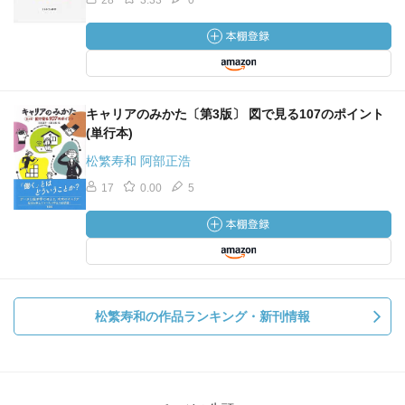
28
3.33
0
キャリアのみかた〔第3版〕 図で見る107のポイント
(単行本)
松繁寿和 阿部正浩
17
0.00
5
松繁寿和の作品ランキング・新刊情報