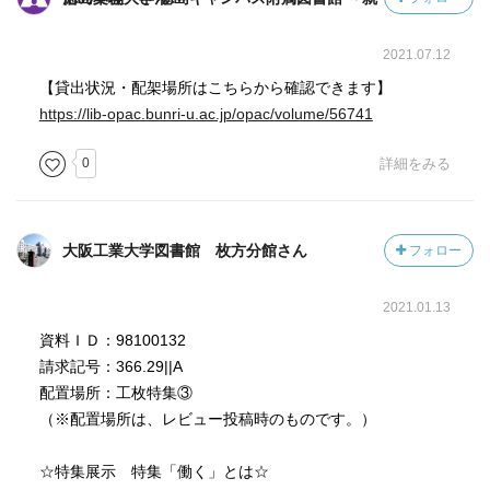
2021.07.12
【貸出状況・配架場所はこちらから確認できます】
https://lib-opac.bunri-u.ac.jp/opac/volume/56741
0
詳細をみる
大阪工業大学図書館 枚方分館さん
フォロー
2021.01.13
資料ＩＤ：98100132
請求記号：366.29||A
配置場所：工枚特集③
（※配置場所は、レビュー投稿時のものです。）
☆特集展示 特集「働く」とは☆