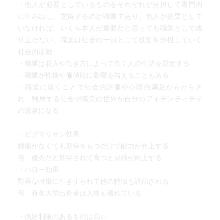
・他人が必要としているものをそれぞれが分担して専門的
に生み出し、交換するのが職業であり、他人が必要として
いなければ、いくら本人が重要だと思っても職業として成
り立たない。職業は社会の一員として役割を分担していく
社会的活動
・職業は収入や働き方によって働く人の生活を規定する
・職業が性格や価値観に影響を与えることもある
・職業に就くことで社会的評価や心理的満足がもたらさ
れ、帰属する社会や職業の世界が自分のアイデンティティ
の源泉になる
・ピグマリオン効果
根拠がなくても期待をもつだけで能力が向上する
例 優秀だと期待されて育つと成績が向上する
・ハロー効果
顕著な特徴に引きずられて他の特徴も評価される
例 有名大学出身者は人格も優れている
・供給制限のあるものは高い