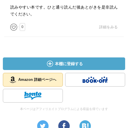
・年長者の転職は、前職で培ったのが企業特殊技能なの
読みやすい本です。ひと通り読んだ後あとがきを是非読ん
で、転職すると技能が失われるから。賃金は下がる。でも
でください。
満足度は必ずしも落ちない（賃金以外の労働条件や人間関
0
詳細をみる
係の改善）
・定年退職（60前後）の8割は男
・女性は結婚や出産を機に仕事を辞め、その後再就職した
としても非正社員として雇用され、定年社員の対象になら
ない（２００７年）
本棚に登録する
・定年後に自由な選択肢を持てるかは、経済力による。資
産、年金、退職金を考える
Amazon 詳細ページへ
・大企業の退職金 ２５００万（勤続35年以上で２２００
万、それ未満は半額以下）
・生きがいを感じながら仕事をしている人は、定年後、社
会活動に生きがいを感じている。「会社のために」「社会
本ページはアフィリエイトプログラムによる収益を得ています
のために」
・夢は夢、理想は理想のままで終わる。今ある事に確実に