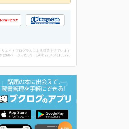
ィリエイトプログラムによる収益を得ています
・本 (260ページ) / ISBN・EAN: 9784641165298