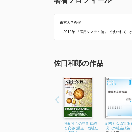
著者プロフィール
考える必要があると主張する。
このような立場から書かれた本書
う形式」をとったものだと説明し
性を低減するために作られたもの
東京大学教授
体の行動をコントロール（制御あ
「2018年 『雇用システム論』 で使われて
「制度派労働研究」の歴史自体は長
れている。「制度」とか「システ
自身はまだまだ勉強不足で理解が
こういった考え方は、この春、大
佐口和郎の作品
前だけれども、世の中には知らな
とは少ないのだな、と感じている
福祉社会の歴史 伝統
戦後社会政策論 
と変容 (講座・福祉社
現代の社会政策 1