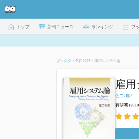
トップ
新刊ニュース
ランキング
ブ
ブクログ
>
佐口和郎
>
雇用システム論
雇用
佐口和郎
有斐閣
(201