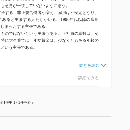
しも意見が一致していないように思う。
主張する。非正規労働者が増え、雇用は不安定となり、
あると主張する人たちがいる。1990年代以降の雇用
てしまったする主張である。
なものではないという主張もある。正社員の総数は、そ
、特に大企業では、年功賃金は、少なくともある年齢の
るという主張である。
として捉える立場をとる。
功賃金制度」を中心として、「雇用調整制度（マイル
年制度」「非正規雇用に関わる諸制度」「女性雇用に関
詳細をみる
外側にある「雇用政策」「労使関係」などが、相互補完
として成立していたという見方をとる。
あるので、システムを構成する要素、例えば、上記のう
全1件中 1 - 1件を表示
」が変容する場合には、それと相互補完性をもつ、その
けにはいかない、という立場をとる。従って、「日本的
かは、システムを構成する要素がどのように変わりつつ
係する要素にどのような影響を与えているのかを含めて