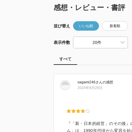
感想・レビュー・書評
並び替え
いいね順
新着順
表示件数
すべて
sagami246
さん
の感想
2024年8月28日
『「新・日本的経営」のその後』
ム」は、1990年代頃から変容を