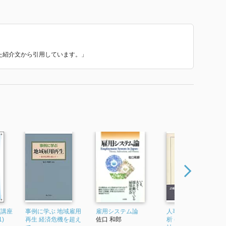
を、筆者は「制度派労働研究の立場からのテキストとい
ている。その上で、制度とは「諸主体にとっての不確実
であると考え、そして、期待の共有を前提として、諸主
るいは拡張）する集団的ルール」としている。
いた紹介文から引用しています。」
く、1930年代のジョン・コモンズまで遡ると説明さ
ム」という考え方は、魅力的で面白いものであるが、私
追いついているわけではない。
学院に入学してから初めて知った考え方であり、当たり
いことが沢山あるというか、逆に、自分の知っているこ
。
(講座
事例に学ぶ 地域雇用
雇用システム論
人事労務管理の歴史
)
再生 経済危機を超え
佐口 和郎
析 (MINERVA人文・