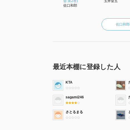
会 第2巻)
玉井金五
佐口和郎
佐口和郎
最近本棚に登録した人
KTA
sagami246
さとるまる