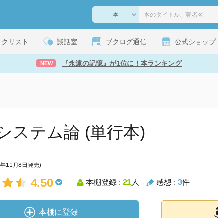
ックリスト
談話室
ブクログ通信
公式ショップ
『永遠の記憶』が1位に！本ランキング
NEW
システム論 (単行本)
8年11月8日発売)
4.50
本棚登録 :
21
人
感想 :
3
件
本棚に登録