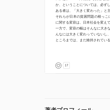
か、ということについては、必ず
ある者は、「大きく変わった」と
それらが日本の貧困問題の根っこに
に関する変容は、日本社会を変え
一方で、変容の幅はそんなに大き
んなには大きく変わっていないし
ところまでは、まだ維持されてい
本書は、「雇用」を「システム」
「日本的雇用システム」は、「年
ド）」「新卒一括採用制度」「定
17
わる諸制度」、更には雇用制度の
関係を保ちながら、「システム」
相互補完性を持つ「システム」で
ち、「非正規雇用に関わる諸制度
他の構成要素に影響を与えないわ
雇用システム」が変容したかどう
あるかばかりではなく、相互に関