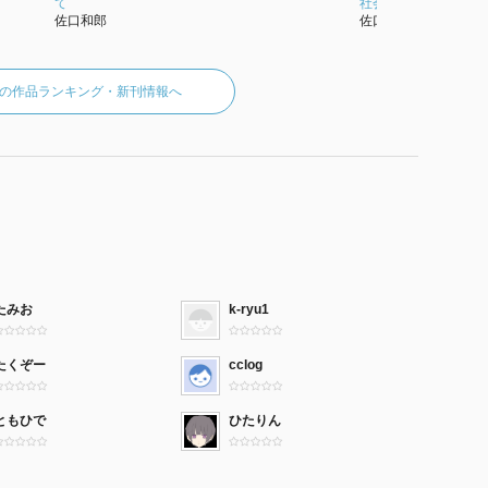
て
社会科学叢書 75)
佐口和郎
佐口和郎
の作品ランキング・新刊情報へ
たみお
k-ryu1
たくぞー
cclog
ともひで
ひたりん