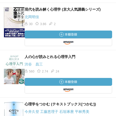
現代を読み解く心理学 (京大人気講義シリーズ)
北岡明佳
30
3.86
2
人の心が読みとれる心理学入門
渋谷 昌三
560
2.74
24
心理学をつかむ (テキストブックス[つかむ])
今井久登 工藤恵理子 石垣琢麿 平林秀美