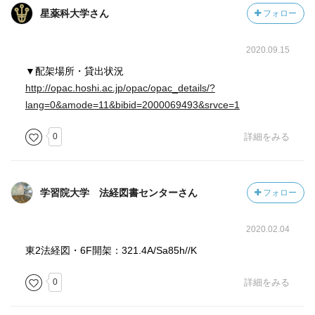
星薬科大学さん
フォロー
2020.09.15
▼配架場所・貸出状況
http://opac.hoshi.ac.jp/opac/opac_details/?
lang=0&amode=11&bibid=2000069493&srvce=1
0
詳細をみる
学習院大学 法経図書センターさん
フォロー
2020.02.04
東2法経図・6F開架：321.4A/Sa85h//K
0
詳細をみる