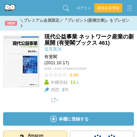
ログイン
新規会員登録
＼プレミアム会員限定／『プレゼント(新潮文庫)』をプレゼン
NEW
ト
現代公益事業 ネットワーク産業の新
展開 (有斐閣ブックス 461)
塩見英治
有斐閣
(2011.10.17)
ISBN・EAN:
9784641183995
0.00
本棚登録:
13
人
感想:
2
件
本棚に登録する
Amazon