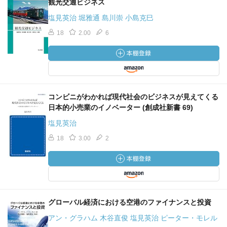
観光交通ビジネス
塩見英治 堀雅通 島川崇 小島克巳
18
2.00
6
コンビニがわかれば現代社会のビジネスが見えてくる
日本的小売業のイノベーター (創成社新書 69)
塩見英治
18
3.00
2
グローバル経済における空港のファイナンスと投資
アン・グラハム 木谷直俊 塩見英治 ピーター・モレル