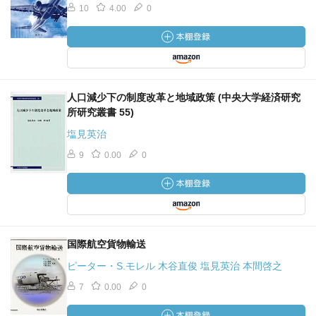
10
4.00
0
人口減少下の制度改革と地域政策 (中央大学経済研究
所研究叢書 55)
塩見英治
9
0.00
0
国際航空貨物輸送
ピーター・S.モレル 木谷直俊 塩見英治 本間啓之
7
0.00
0