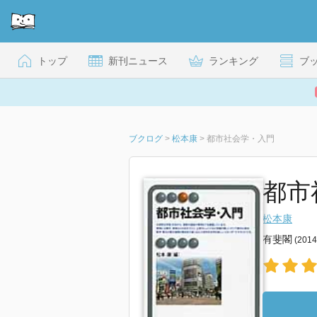
トップ
新刊ニュース
ランキング
ブ
ブクログ
>
松本康
>
都市社会学・入門
都市
松本康
有斐閣
(201