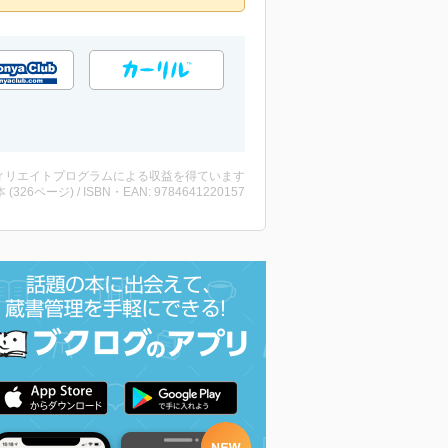
ィリエイトプログラムによる収益を得ています
・本 (326ページ) / ISBN・EAN: 9784641220157