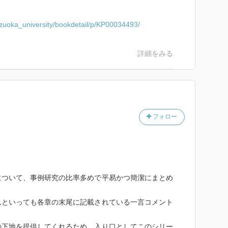
hizuoka_university/bookdetail/p/KP00034493/
詳細をみる
フォロー
。
について、事例研究の比率多めで平易かつ簡潔にまとめ
んといっても各章の末尾に記載されている一言コメント
の下地を提供してくれるため、入り口としてこのシリー