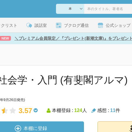
ックリスト
談話室
ブクログ通信
公式ショップ
＼プレミアム会員限定／『プレゼント(新潮文庫)』をプレゼン
NEW
社会学・入門 (有斐閣アルマ)
4年9月26日発売)
3.57
本棚登録 :
124
人
感想 :
11
件
本棚に登録