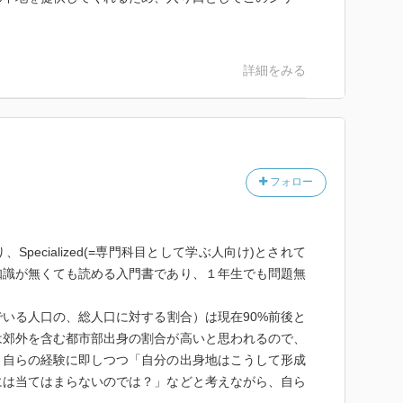
詳細をみる
フォロー
pecialized(=専門科目として学ぶ人向け)とされて
知識が無くても読める入門書であり、１年生でも問題無
いる人口の、総人口に対する割合）は現在90%前後と
は郊外を含む都市部出身の割合が高いと思われるので、
、自らの経験に即しつつ「自分の出身地はこうして形成
には当てはまらないのでは？」などと考えながら、自ら