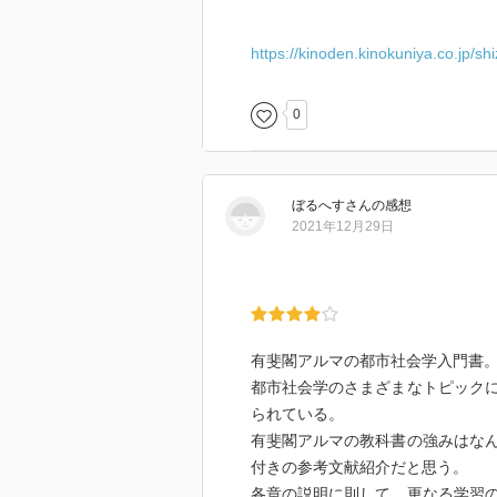
https://kinoden.kinokuniya.co.jp/s
0
ぼるへす
さん
の感想
2021年12月29日
有斐閣アルマの都市社会学入門書
都市社会学のさまざまなトピック
られている。
有斐閣アルマの教科書の強みはな
付きの参考文献紹介だと思う。
各章の説明に則して、更なる学習