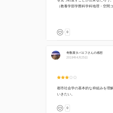
を見つめ直すことが出来るだろう
（教養学部学際科学科地理・空間
【学内URL】
https://elib.maruzen.co.jp/elib/ht
0
【学外からの利用方法】
下記URLをご参照ください。
https://www.dl.itc.u-tokyo.ac.jp/ga
奇数屋タバエフ
さん
の感想
2019年4月25日
都市社会学の基本的な枠組みを理
いきたい。
0