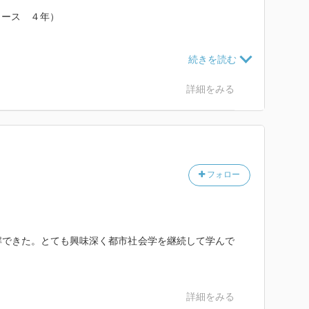
。
コース ４年）
ml/BookDetail/Id/3000017484
詳細をみる
cos/faq/gakugai.html
フォロー
解できた。とても興味深く都市社会学を継続して学んで
詳細をみる