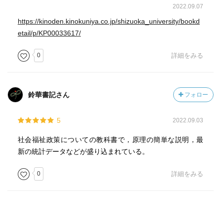
2022.09.07
https://kinoden.kinokuniya.co.jp/shizuoka_university/bookd
etail/p/KP00033617/
0
詳細をみる
鈴華書記さん
フォロー
5
2022.09.03
社会福祉政策についての教科書で，原理の簡単な説明，最
新の統計データなどが盛り込まれている。
0
詳細をみる