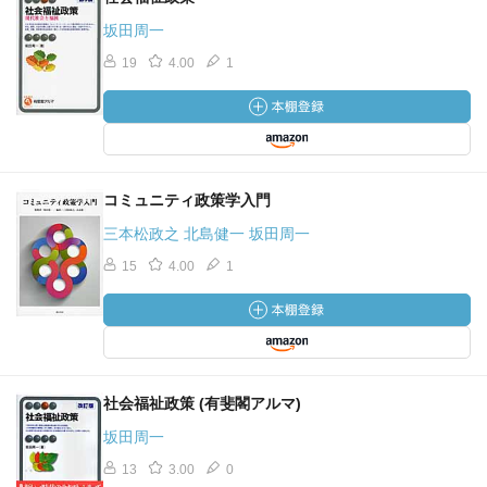
坂田周一
19
4.00
1
コミュニティ政策学入門
三本松政之 北島健一 坂田周一
15
4.00
1
社会福祉政策 (有斐閣アルマ)
坂田周一
13
3.00
0