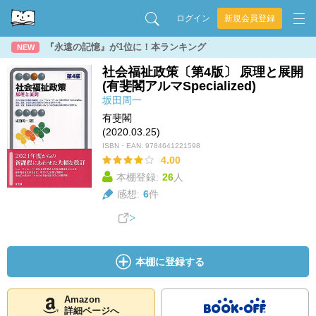
ログイン
新規会員登録
『永遠の記憶』が1位に！本ランキング
NEW
社会福祉政策〔第4版〕 原理と展開
(有斐閣アルマSpecialized)
坂田周一
有斐閣
(2020.03.25)
ISBN・EAN:
9784641221598
4.00
本棚登録:
26
人
感想:
6
件
本棚に登録する
Amazon
詳細ページへ