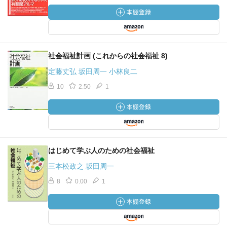
社会福祉計画 (これからの社会福祉 8)
定藤丈弘 坂田周一 小林良二
10
2.50
1
はじめて学ぶ人のための社会福祉
三本松政之 坂田周一
8
0.00
1