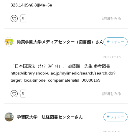
323.14||Sh6.8||Me=5e
0
詳細をみる
尚美学園大学メディアセンター（図書館）さん
フォロー
2022.05.09
「日本国憲法（ﾗｲﾌ_ｽﾎﾟﾏﾈ）」 加藤順一先生 参考図書
https://library.shobi-u.ac.jp/mylimedio/search/search.do?
target=local&mode=comp&materialid=00080169
0
詳細をみる
学習院大学 法経図書センターさん
フォロー