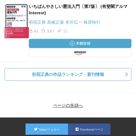
いちばんやさしい憲法入門〔第7版〕 (有斐閣アルマ
Interest)
初宿正典 高橋正俊 米沢広一 棟居快行
43
3.67
11
初宿正典の作品ランキング・新刊情報
ページの先頭へ
Twitterフォロー
Facebookページ