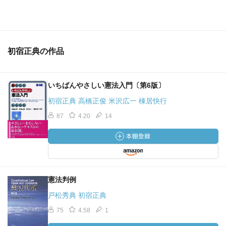
初宿正典の作品
いちばんやさしい憲法入門〔第6版〕
初宿正典 高橋正俊 米沢広一 棟居快行
87
4.20
14
憲法判例
戸松秀典 初宿正典
75
4.58
1