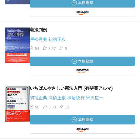
憲法判例
戸松秀典 初宿正典
54
3.57
5
いちばんやさしい憲法入門 (有斐閣アルマ)
初宿正典 高橋正俊 棟居快行 米沢広一
50
3.33
12