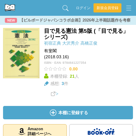
ログイン
新規会員登録
【ビルボードジャパンコラボ企画】2026年上半期話題作を考察
NEW
目で見る憲法 第5版 (「目で見る」
シリーズ)
初宿正典
大沢秀介
高橋正俊
有斐閣
(2018.03.16)
ISBN・EAN:
9784641227354
0.00
本棚登録:
21
人
感想:
3
件
本棚に登録する
Amazon
詳細ページへ