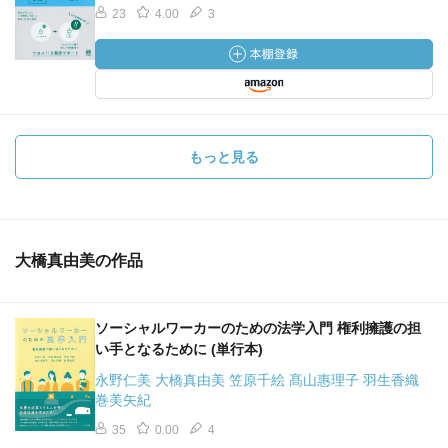
23
4.00
3
もっと見る
大橋真由美の作品
ソーシャルワーカーのための法学入門 権利擁護の担
い手となるために (単行本)
永野仁美 大橋真由美 笠原千絵 髙山惠理子 羽生香織
巻美矢紀
35
0.00
4