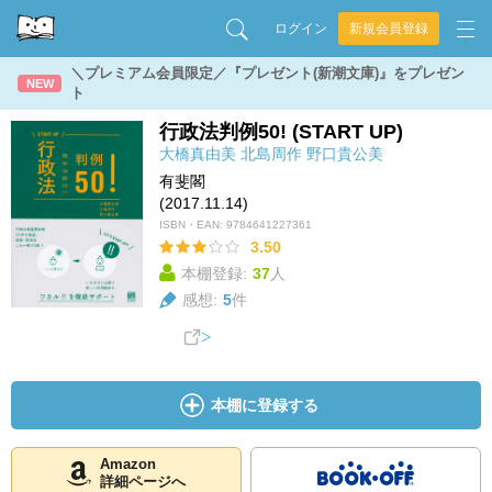
ログイン
新規会員登録
＼プレミアム会員限定／『プレゼント(新潮文庫)』をプレゼン
NEW
ト
行政法判例50! (START UP)
大橋真由美
北島周作
野口貴公美
有斐閣
(2017.11.14)
ISBN・EAN:
9784641227361
3.50
本棚登録:
37
人
感想:
5
件
本棚に登録する
Amazon
詳細ページへ