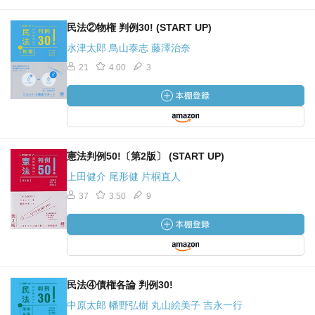
民法②物権 判例30! (START UP)
水津太郎 鳥山泰志 藤澤治奈
21
4.00
3
憲法判例50!〔第2版〕 (START UP)
上田健介 尾形健 片桐直人
37
3.50
9
民法④債権各論 判例30!
中原太郎 幡野弘樹 丸山絵美子 吉永一行