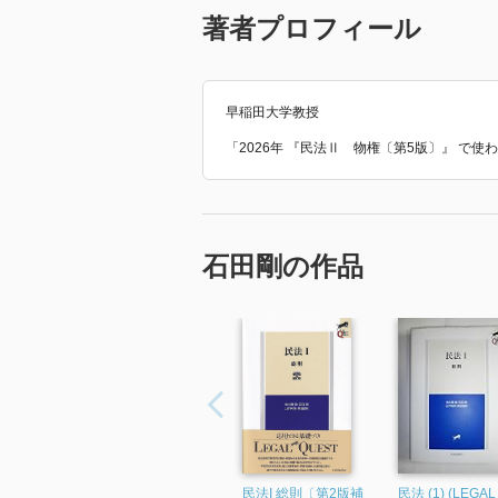
著者プロフィール
早稲田大学教授
「2026年 『民法Ⅱ 物権〔第5版〕』 で
石田剛の作品
民法I 総則〔第2版補
民法 (1) (LEGAL