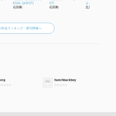
EGAL QUEST)
ST)
える民法
石田剛
石田剛
北居功
の作品ランキング・新刊情報へ
serg
hunchbackboy