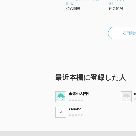
訂版〕
ST)
佐久間毅
佐久間毅
石田剛
最近本棚に登録した人
永遠の入門生
kanaho