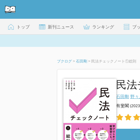
トップ
新刊ニュース
ランキング
ブ
ブクログ
>
石田剛
>
民法チェックノート①総則
民法
石田剛
野々
有斐閣
(202