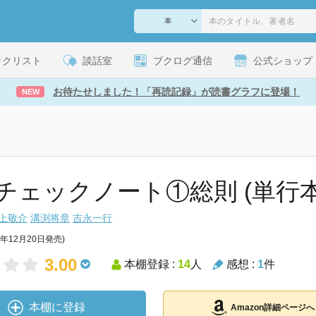
ックリスト
談話室
ブクログ通信
公式ショップ
お待たせしました！「再読記録」が読書グラフに登場！
NEW
チェックノート①総則 (単行本
上敬介
溝渕将章
吉永一行
3年12月20日発売)
3.00
本棚登録 :
14
人
感想 :
1
件
本棚に登録
Amazon詳細ページへ