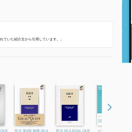
使われていた紹介文から引用しています。」
 QUE
民法 第4版 物権 (II) (L
民法 (II) (LEGAL QUE
コンビネーションで