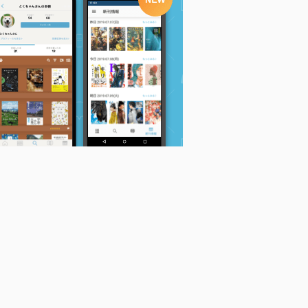
考
〈判旨〉から読み解く
民法II 物権 第3版 (LE
民法 第2版 物権 (II) (L