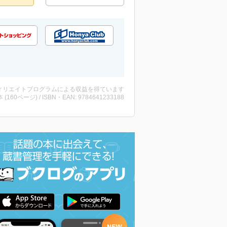
ィリエイトプログラムによる収益を得ています
・本 (160ページ) / ISBN・EAN: 9784641233188