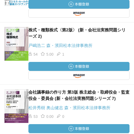
株式・種類株式〈第2版〉 (新・会社法実務問題シリ
ーズ 2)
戸嶋浩二 森・濱田松本法律事務所
54
5.00
1
会社議事録の作り方 第3版 株主総会・取締役会・監査
役会・委員会 (新・会社法実務問題シリーズ 7)
松井秀樹 奥山健志 森・濱田松本法律事務所
53
0.00
0