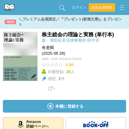
ログイン
新規会員登録
＼プレミアム会員限定／『プレゼント(新潮文庫)』をプレゼン
NEW
ト
株主総会の理論と実務 (単行本)
森・濱田松本法律事務所
田中亘
有斐閣
(2025.08.28)
ISBN・EAN:
9784641233546
0.00
本棚登録:
26
人
感想:
2
件
本棚に登録する
Amazon
詳細ページへ