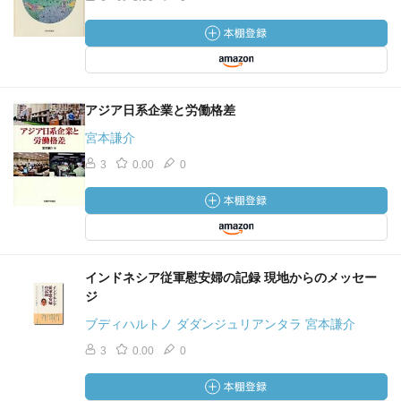
アジア日系企業と労働格差
宮本謙介
3
0.00
0
インドネシア従軍慰安婦の記録 現地からのメッセー
ジ
ブディハルトノ ダダンジュリアンタラ 宮本謙介
3
0.00
0