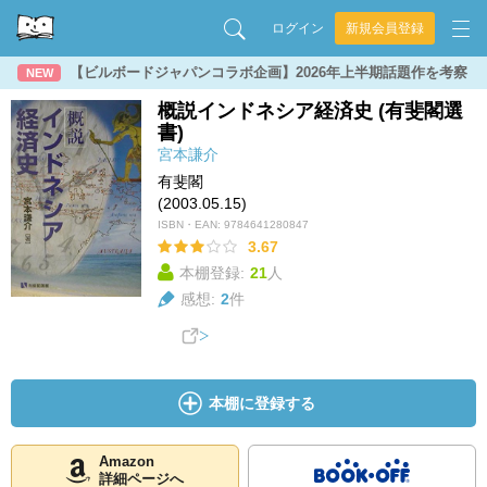
ログイン
新規会員登録
【ビルボードジャパンコラボ企画】2026年上半期話題作を考察
NEW
概説インドネシア経済史 (有斐閣選
書)
宮本謙介
有斐閣
(2003.05.15)
ISBN・EAN:
9784641280847
3.67
本棚登録:
21
人
感想:
2
件
本棚に登録する
Amazon
詳細ページへ