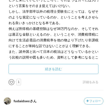
ピンと来にくいというところで、そのような方々には入門
という言葉をそのまま捉えてはいけない。
しかし、法学部卒以外の税理士受験生にとっては、なぜそ
のような規定になっているのか、ということを考えさせら
れる良いきっかけとなる本である。
例えば所得税の基礎控除はなぜ38万円なのか、そしてそれ
は適正な金額といえるのか、ということや、消費税増税に
向けて生活必需品の消費税率を他の物より下げたり非課税
にすることが単純な話ではないことがよく理解できる。
また、諸外国と比べて日本の税法はどうなっているかとい
う比較の説明や図も多いため、資料として参考になるとこ
ろも多い。
税法を法律と捉えて勉強する機会がなかった人には内容が
続きを読む
基礎的で理解しやすいため一度読んでおくと良い本だと思
う。
1
詳細をみる
fudaidsecさん
フォロー