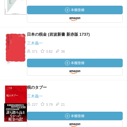
日本の税金 (岩波新書 新赤版 1737)
三木義一
371
3.82
36
税のタブー
三木義一
227
3.79
21