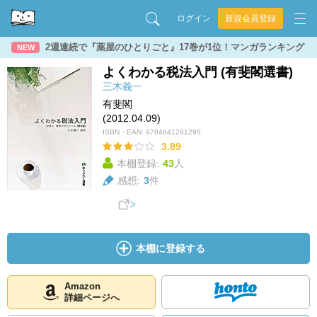
ログイン
新規会員登録
2週連続で『薬屋のひとりごと』17巻が1位！マンガランキング
NEW
よくわかる税法入門 (有斐閣選書)
三木義一
有斐閣
(2012.04.09)
ISBN・EAN:
9784641281295
3.89
本棚登録:
43
人
感想:
3
件
本棚に登録する
Amazon
詳細ページへ