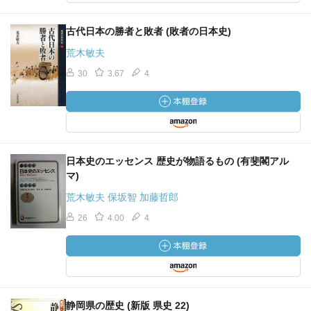
古代日本の勝者と敗者 (敗者の日本史)
荒木敏夫
30
3.67
4
日本史のエッセンス 歴史が物語るもの (有斐閣アル
マ)
荒木敏夫 保坂智 加藤哲郎
26
4.00
4
静岡県の歴史 (新版 県史 22)