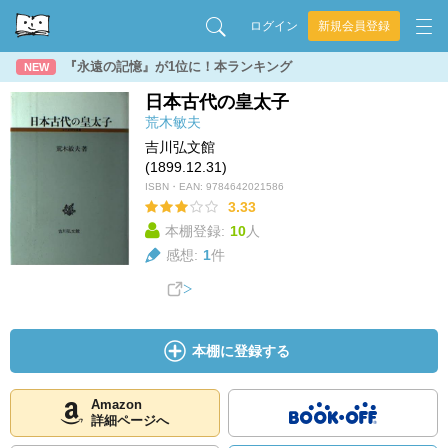
ログイン
新規会員登録
『永遠の記憶』が1位に！本ランキング
NEW
日本古代の皇太子
荒木敏夫
吉川弘文館
(1899.12.31)
ISBN・EAN:
9784642021586
3.33
本棚登録:
10
人
感想:
1
件
本棚に登録する
Amazon
詳細ページへ