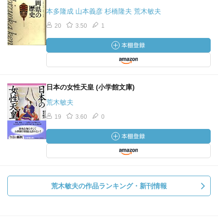
本多隆成 山本義彦 杉橋隆夫 荒木敏夫
20
3.50
1
日本の女性天皇 (小学館文庫)
荒木敏夫
19
3.60
0
荒木敏夫の作品ランキング・新刊情報