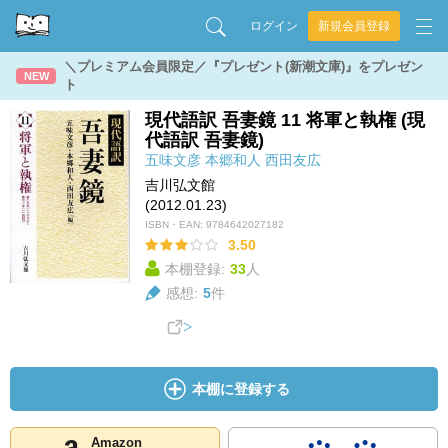
ログイン
新規会員登録
＼プレミアム会員限定／『プレゼント(新潮文庫)』をプレゼン
NEW
ト
現代語訳 吾妻鏡 11 将軍と執権 (現
代語訳 吾妻鏡)
五味文彦
本郷和人
西田友広
吉川弘文館
(2012.01.23)
ISBN・EAN:
9784642027182
3.50
本棚登録:
33
人
感想:
5
件
本棚に登録する
Amazon