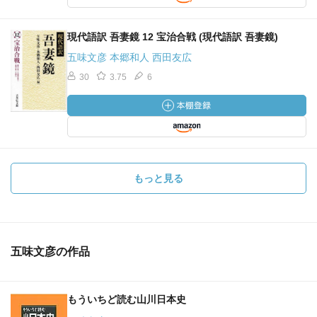
現代語訳 吾妻鏡 12 宝治合戦 (現代語訳 吾妻鏡)
五味文彦 本郷和人 西田友広
30
3.75
6
もっと見る
五味文彦の作品
もういちど読む山川日本史