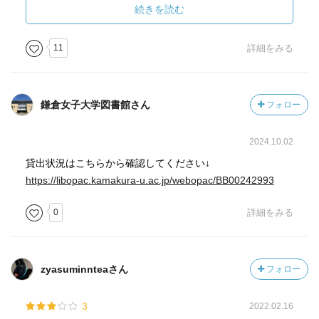
る。
続きを読む
幼い四条天皇の崩御からの幕府主導による後嵯峨天皇の即
位。
11
詳細をみる
そして宿老や要人の死。二階堂行村や小山朝政、
三浦氏の重鎮である義村、北条家では連署を務めた時房、
執権の泰時までも亡くなってしまう。そうそう、後鳥羽上
鎌倉女子大学図書館さん
フォロー
皇も。
孫で19歳の経時が執権と成り、訴訟関係の整備を進めた。
2024.10.02
幼かった頼経は20歳を越える年齢と成り、
後継の頼嗣が6歳で元服し、征夷大将軍の宣旨を受ける。
貸出状況はこちらから確認してください↓
彗星、月食、地震、旱魃、大洪水、多くの火災がある中、
https://libopac.kamakura-u.ac.jp/webopac/BB00242993
幕府の法整備が進行し、存在感が確かなものとなってきま
0
詳細をみる
す。
そのためか、相論や訴訟の記録があちこちに見られます
が、
大きな騒動は起こっていません。但し、注を読んでると、
zyasuminnteaさん
フォロー
宝治合戦での死亡フラグが立ってる人物が･･･次巻ですな
ぁ。
3
2022.02.16
因みに、鎌倉大仏の記録はほんの少しでした。