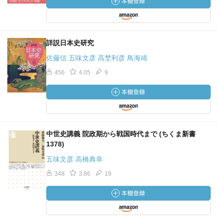
詳説日本史研究
佐藤信 五味文彦 高埜利彦 鳥海靖
456
4.05
9
中世史講義 院政期から戦国時代まで (ちくま新書
1378)
五味文彦 高橋典幸
348
3.86
19