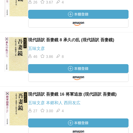
26
3.67
4
現代語訳 吾妻鏡 8 承久の乱 (現代語訳 吾妻鏡)
五味文彦
46
3.86
8
現代語訳 吾妻鏡 16 将軍追放 (現代語訳 吾妻鏡)
五味文彦 本郷和人 西田友広
27
3.00
4