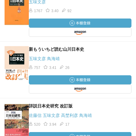
五味文彦
1767
3.40
92
新もういちど読む山川日本史
五味文彦 鳥海靖
757
3.41
26
詳説日本史研究 改訂版
佐藤信 五味文彦 高埜利彦 鳥海靖
520
3.94
17