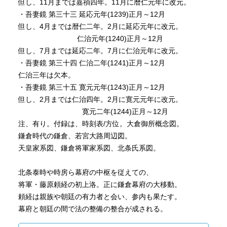
但し、11月までは嘉禎四年。11月に暦仁元年に改元。
・吾妻鏡 第三十三 延応元年(1239)正月～12月
但し、4月までは暦仁二年。2月に延応元年に改元。
仁治元年(1240)正月～12月
但し、7月までは延応二年。7月に仁治元年に改元。
・吾妻鏡 第三十四 仁治二年(1241)正月～12月
仁治三年は欠本。
・吾妻鏡 第三十五 寛元元年(1243)正月～12月
但し、2月までは仁治四年。2月に寛元元年に改元。
寛元二年(1244)正月～12月
注、有り。付録は、時刻表/方位。大倉御所概念図。
鎌倉時代の鎌倉、若宮大路周辺図。
天皇家系図、鎌倉将軍家系図、北条氏系図。
北条泰時や時房ら幕府の中枢を従えての、
将軍・藤原頼経の初上洛。正に鎌倉幕府の大移動。
頼経は親族や朝廷の有力者と会い、参内も果たす。
幕府と朝廷の間で法の整備の整合が成される。
また、幕府自体でも様々な条々が決議され、基盤を強め