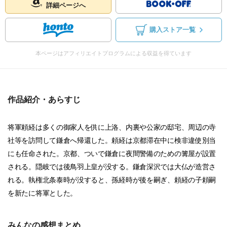
詳細ページへ
購入ストア一覧
本ページはアフィリエイトプログラムによる収益を得ています
作品紹介・あらすじ
将軍頼経は多くの御家人を供に上洛、内裏や公家の邸宅、周辺の寺
社等を訪問して鎌倉へ帰還した。頼経は京都滞在中に検非違使別当
にも任命された。京都、ついで鎌倉に夜間警備のための篝屋が設置
される。隠岐では後鳥羽上皇が没する。鎌倉深沢では大仏が造営さ
れる。執権北条泰時が没すると、孫経時が後を嗣ぎ、頼経の子頼嗣
を新たに将軍とした。
みんなの感想まとめ