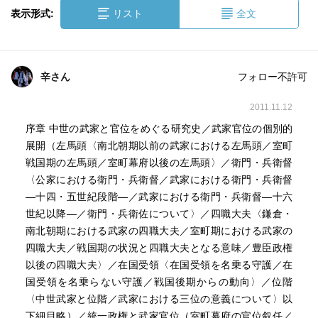
表示形式:
リスト
全文
辛さん
フォロー不許可
2011.11.12
序章 中世の武家と官位をめぐる研究史／武家官位の個別的
展開（左馬頭〈南北朝期以前の武家における左馬頭／室町
戦国期の左馬頭／室町幕府以後の左馬頭〉／衛門・兵衛督
〈公家における衛門・兵衛督／武家における衛門・兵衛督
―十四・五世紀段階―／武家における衛門・兵衛督―十六
世紀以降―／衛門・兵衛佐について〉／四職大夫〈鎌倉・
南北朝期における武家の四職大夫／室町期における武家の
四職大夫／戦国期の状況と四職大夫となる意味／豊臣政権
以後の四職大夫〉／在国受領〈在国受領を名乗る守護／在
国受領を名乗らない守護／戦国後期からの動向〉／位階
〈中世武家と位階／武家における三位の意義について〉以
下細目略）／統一政権と武家官位（室町幕府の官位叙任／