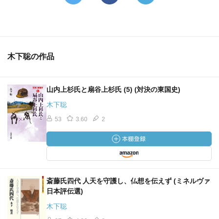
木下聡の作品
山内上杉氏と扇谷上杉氏 (5) (対決の東国史)
木下聡
53
3.60
2
斎藤氏四代 人天を守護し、仏想を伝えず (ミネルヴァ
日本評伝選)
木下聡