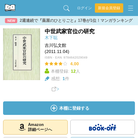
ログイン
新規会員登録
2週連続で『薬屋のひとりごと』17巻が1位！マンガランキング
NEW
中世武家官位の研究
木下聡
吉川弘文館
(2011.11.04)
ISBN・EAN:
9784642029049
4.00
本棚登録:
12
人
感想:
1
件
本棚に登録する
Amazon
詳細ページへ