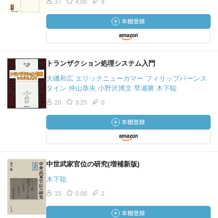
37
4.00
8
トランザクション処理システム入門
大磯和広 エリックニューカマー フィリップバーンス
タイン 仲山恭央 小野沢博文 早瀬勝 木下聡
20
3.25
0
中世武家官位の研究(増補新版)
木下聡
15
0.00
2