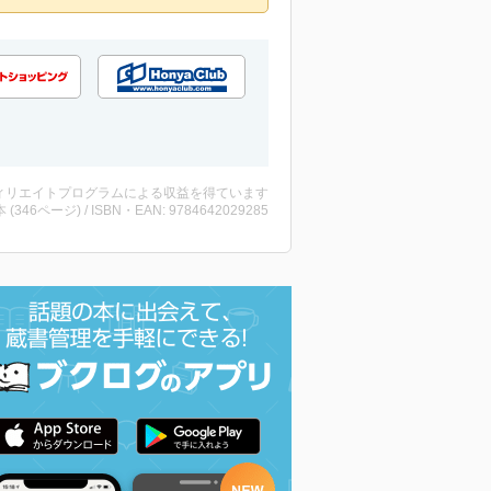
ィリエイトプログラムによる収益を得ています
・本 (346ページ) / ISBN・EAN: 9784642029285