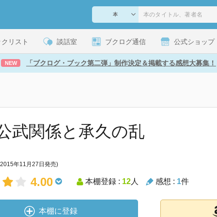
ックリスト
談話室
ブクログ通信
公式ショップ
「ブクログ・ブック第二弾」制作決定＆掲載する感想大募集！
NEW
公武関係と承久の乱
(2015年11月27日発売)
4.00
本棚登録 :
12
人
感想 :
1
件
本棚に登録