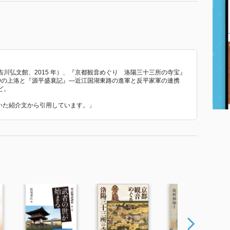
川弘文館、2015 年）、『京都観音めぐり 洛陽三十三所の寺宝』
義仲の上洛と『源平盛衰記』―近江国湖東路の進軍と反平家軍の連携
ど。
ていた紹介文から引用しています。」