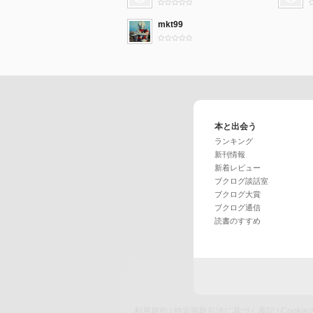
mkt99
本と出会う
ランキング
新刊情報
新着レビュー
ブクログ談話室
ブクログ大賞
ブクログ通信
読書のすすめ
利用規約
|
特定商取引法に基づく表記
|
Cook