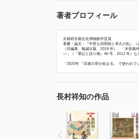
著者プロフィール
京都府京都文化博物館学芸員
著書・論文：『中世公武関係と承久の乱』（吉
（共編著、勉誠出版、2019 年）、「木曾
―」（『軍記と語り物』48 号、2012 年）な
「2020年 『武者の世が始まる』 で使われ
長村祥知の作品