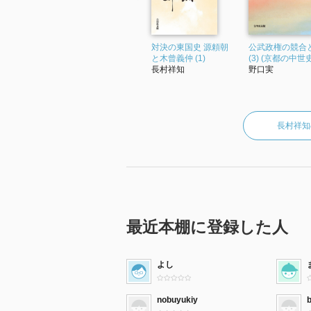
対決の東国史 源頼朝
公武政権の競合
と木曾義仲 (1)
(3) (京都の中世史
長村祥知
野口実
長村祥知
最近本棚に登録した人
よし
nobuyukiy