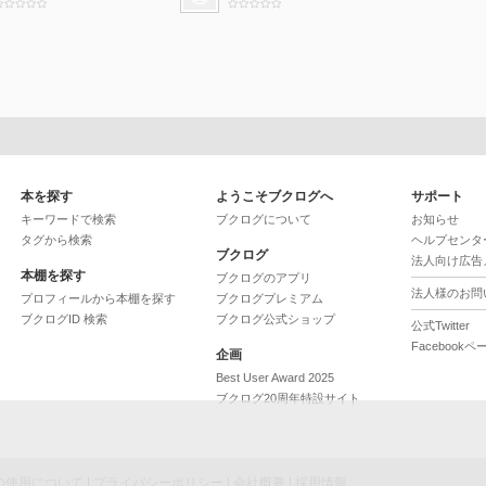
本を探す
ようこそブクログへ
サポート
キーワードで検索
ブクログについて
お知らせ
タグから検索
ヘルプセンタ
ブクログ
法人向け広告
本棚を探す
ブクログのアプリ
法人様のお問
プロフィールから本棚を探す
ブクログプレミアム
ブクログID 検索
ブクログ公式ショップ
公式Twitter
Facebookペ
企画
Best User Award 2025
ブクログ20周年特設サイト
ieの使用について
|
プライバシーポリシー
|
会社概要
|
採用情報