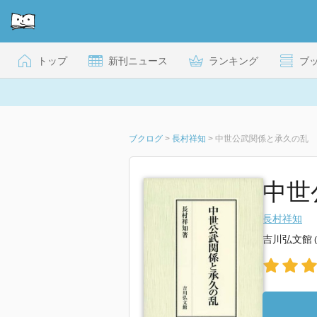
トップ
新刊ニュース
ランキング
ブ
ブクログ
>
長村祥知
>
中世公武関係と承久の乱
中世
長村祥知
吉川弘文館