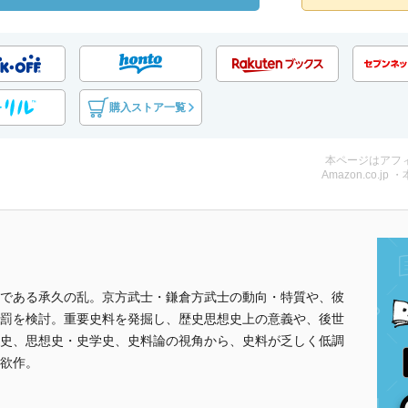
購入ストア一覧
本ページはアフ
Amazon.co.jp 
である承久の乱。京方武士・鎌倉方武士の動向・特質や、彼
罰を検討。重要史料を発掘し、歴史思想史上の意義や、後世
史、思想史・史学史、史料論の視角から、史料が乏しく低調
欲作。