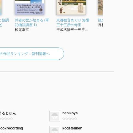
と協調
武者の世が始まる (軍
京都観音めぐり 洛陽
龍光院本 承久記絵巻
)
記物語講座 1)
三十三所の寺宝
長村祥知
松尾葦江
平成洛陽三十三所...
の作品ランキング・新刊情報へ
まるじゅん
benikoya
bookrecording
kogetsuken