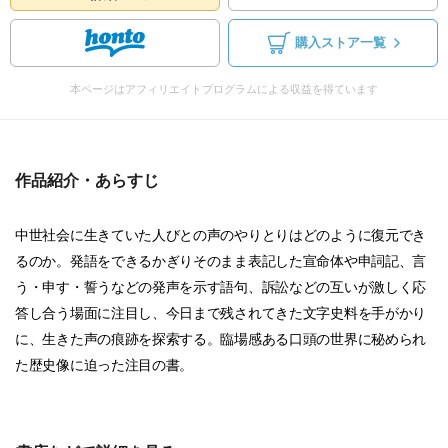
購入ストア一覧
本ページはアフィリエイトプログラムによる収益を得ています
作品紹介・あらすじ
中世社会に生きていた人びとの声のやりとりはどのように復元でき
るのか。発語をできるかぎりそのまま表記した宣命体や申詞記、言
う・申す・誓うなどの発声を示す語句、訴訟などの互いが激しく応
答し合う場面に注目し、今日まで残されてきた文字史料を手がかり
に、生きた声の痕跡を探索する。臨場感ある口頭の世界に秘められ
た歴史像に迫った注目の書。