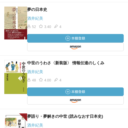
夢の日本史
酒井紀美
52
3.40
4
中世のうわさ〈新装版〉 情報伝達のしくみ
酒井紀美
48
4.00
4
夢語り・夢解きの中世 (読みなおす日本史)
酒井紀美