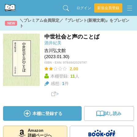
ログイン
新規会員登録
＼プレミアム会員限定／『プレゼント(新潮文庫)』をプレゼン
NEW
ト
中世社会と声のことば
酒井紀美
吉川弘文館
(2023.01.30)
ISBN・EAN:
9784642029797
2.00
本棚登録:
11
人
感想:
1
件
本棚に登録する
試し読み
Amazon
詳細ページへ