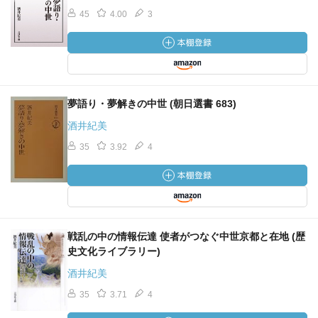
45
4.00
3
夢語り・夢解きの中世 (朝日選書 683)
酒井紀美
35
3.92
4
戦乱の中の情報伝達 使者がつなぐ中世京都と在地 (歴
史文化ライブラリー)
酒井紀美
35
3.71
4