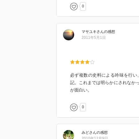
0
マサユキ
さん
の感想
2011年5月1日
必ず複数の史料による吟味を行い
記。これまでは明らかにされなか
が面白い。
0
みど
さん
の感想
2010年12月9日