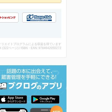
ィリエイトプログラムによる収益を得ています
・本 (322ページ) / ISBN・EAN: 9784642050272