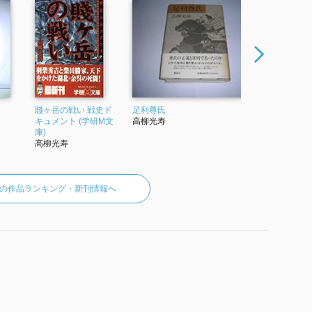
賤ヶ岳の戦い 戦史ド
足利尊氏
日本合戦史
キュメント (学研M文
高柳光寿
庫)
庫)
高柳光寿
高柳光寿
の作品ランキング・新刊情報へ