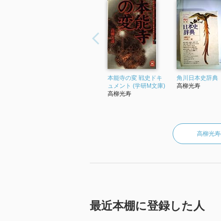
本能寺の変 戦史ドキ
角川日本史辞典
ュメント (学研M文庫)
高柳光寿
高柳光寿
高柳光寿
最近本棚に登録した人