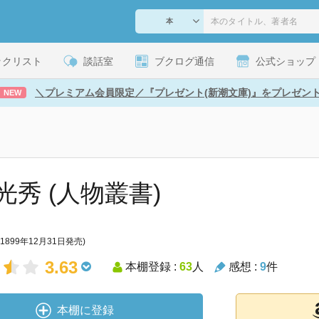
ックリスト
談話室
ブクログ通信
公式ショップ
＼プレミアム会員限定／『プレゼント(新潮文庫)』をプレゼン
NEW
光秀 (人物叢書)
(1899年12月31日発売)
3.63
本棚登録 :
63
人
感想 :
9
件
本棚に登録