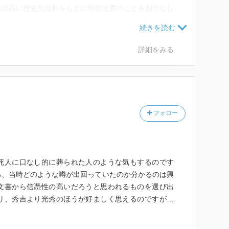
性の高い歴史的資料をもとに明智光秀のことを創作なし
あります。
てゆく…
詳細をみる
史小説ではない本作を読んだことで、自分なりの「明智
た。
せたのだろうか…信長を倒した後に光秀が作ろうとして
のだろうか。
フォロー
られる一冊です。
死人に口なし的に葬られた人のような気もするのです
ろ、当時どのような噂が出回っていたのか分かるのは興
文書から信憑性の高いだろうと思われるものを選び出
り、秀吉より光秀のほうが好ましく思えるのですが…