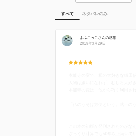
すべて
ネタバレのみ
よふこっこ
さん
の感想
2019年3月29日
本能寺の変で、私の大好きな織田
人物は嫌いになれず、むしろ大好
本能寺の変は、他から巧く利用さ
「仏のうそは方便という。武士の
この本の初版が発刊されたのがなんと
ざっくり計算でも50年以上続いて