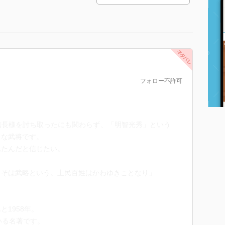
フォロー不許可
信長様を討ち取ったにも関わらず、「明智光秀」という
きな武将です。
れたんだと信じたい。
うそは武略という。土民百姓はかわゆきことなり」
1958年。
いる名著です。