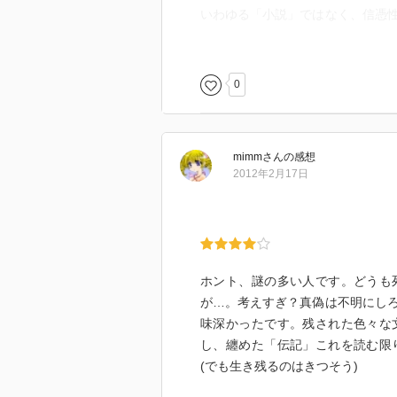
いわゆる「小説」ではなく、信憑
で書かれているので、新鮮ですら
歴史は勝者によって書きかえられ
0
当然といえば当然なのですが、歴
光秀」像が鮮やかになってきまし
mimm
さん
の感想
何が光秀に、本能寺の変を決断さ
2012年2月17日
いた社会はどのようなものだった
そういうことをしきりに考えさせ
ホント、謎の多い人です。どうも
が…。考えすぎ？真偽は不明にし
味深かったです。残された色々な
し、纏めた「伝記」これを読む限
(でも生き残るのはきつそう)