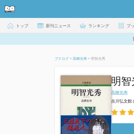
トップ
新刊ニュース
ランキング
ブ
ブクログ
>
高柳光寿
>
明智光秀
明智
高柳光寿
吉川弘文館