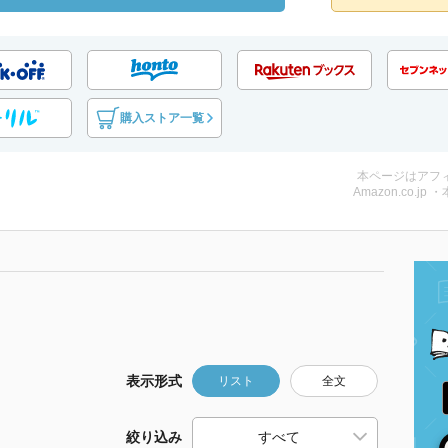
購入ストア一覧
本ページはアフ
Amazon.co.jp 
表示形式
リスト
全文
絞り込み