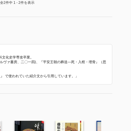
全2件中 1 - 2件を表示
科文化史学専攻卒業。
ネルヴァ書房、二〇一四)、『平安王朝の葬送—死・入棺・埋骨』（思
化史』 で使われていた紹介文から引用しています。」