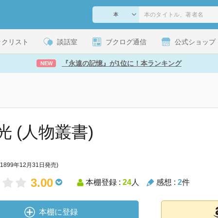
ックリスト
談話室
ブクログ通信
公式ショップ
『永遠の記憶』が1位に！本ランキング
NEW
光 (人物叢書)
(1899年12月31日発売)
3.00
本棚登録 :
24
人
感想 :
2
件
本棚に登録