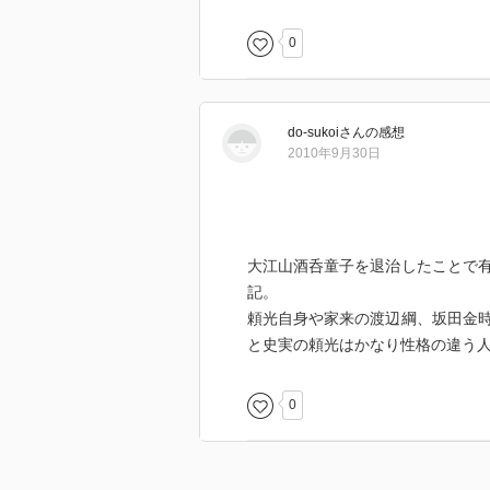
0
do-sukoi
さん
の感想
2010年9月30日
大江山酒呑童子を退治したことで
記。
頼光自身や家来の渡辺綱、坂田金
と史実の頼光はかなり性格の違う
0