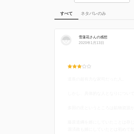
すべて
ネタバレのみ
雪蓮花
さん
の感想
2020年1月13日
道長の超有力な家司だった人。
しかし、具体的な人となりについ
多田の庄というところは鉱物資源
藤原道綱を婿にしていたことは存
源済政も婿にしていたとは初めて