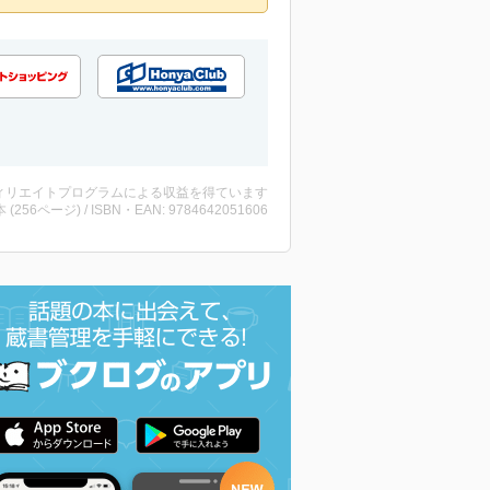
ィリエイトプログラムによる収益を得ています
・本 (256ページ) / ISBN・EAN: 9784642051606