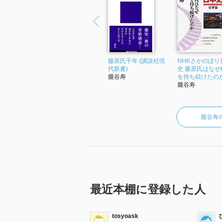
藤原氏千年 (講談社現
NHKさかのぼり
代新書)
史 藤原氏はなぜ
朧谷寿
を持ち続けたのか 
朧谷寿
朧谷寿
最近本棚に登録した人
tosyoask