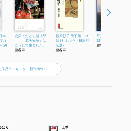
日本
史実でたどる紫式部
藤原彰子 天下第一の
平安京の四〇〇年 王
権力
——「源氏物語」は、
母 (ミネルヴァ日本評
朝社会の光と陰
(9)
こうして生まれた。
伝選)
朧谷寿
朧谷寿
朧谷寿
の作品ランキング・新刊情報へ
ひばり
士季