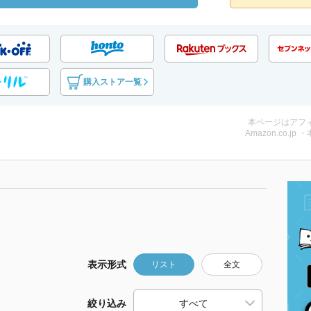
購入ストア一覧
本ページはアフ
Amazon.co.jp 
表示形式
リスト
全文
絞り込み