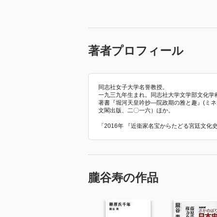
著者プロフィール
同志社女子大学名誉教授。
一九三九年生まれ。同志社大学文学部文化学
著書『堀河天皇吟抄—院政期の雅と趣』(ミ
文閣出版、二〇一六）ほか。
「2016年 『近衞家名宝からたどる宮廷文
朧谷寿の作品