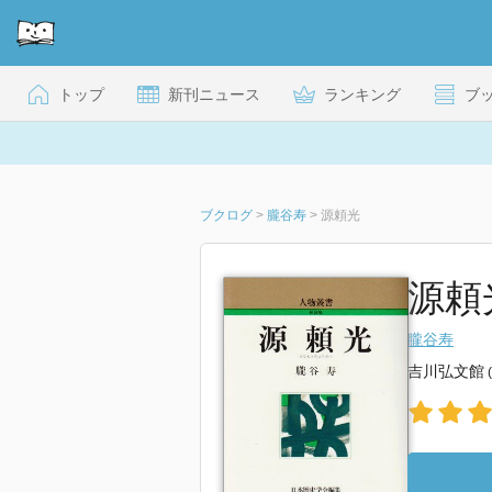
トップ
新刊ニュース
ランキング
ブ
ブクログ
>
朧谷寿
>
源頼光
源頼
朧谷寿
吉川弘文館