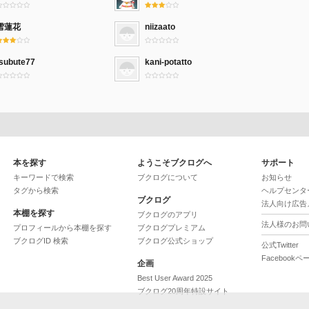
雪蓮花
niizaato
tsubute77
kani-potatto
本を探す
ようこそブクログへ
サポート
キーワードで検索
ブクログについて
お知らせ
タグから検索
ヘルプセンタ
ブクログ
法人向け広告
本棚を探す
ブクログのアプリ
法人様のお問
プロフィールから本棚を探す
ブクログプレミアム
ブクログID 検索
ブクログ公式ショップ
公式Twitter
Facebookペ
企画
Best User Award 2025
ブクログ20周年特設サイト