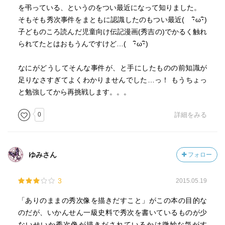
を弔っている、というのをつい最近になって知りました。
そもそも秀次事件をまともに認識したのもつい最近( ･ิω･ิ)
子どものころ読んだ児童向け伝記漫画(秀吉の)でかるく触れ
られてたとはおもうんですけど…( ･ิω･ิ)
なにがどうしてそんな事件が、と手にしたものの前知識が
足りなさすぎてよくわかりませんでした…っ！ もうちょっ
と勉強してから再挑戦します。。。
0
詳細をみる
ゆみさん
フォロー
3
2015.05.19
「ありのままの秀次像を描きだすこと」がこの本の目的な
のだが、いかんせん一級史料で秀次を書いているものが少
ないせいか秀次像が描きだされているかは微妙な気がす