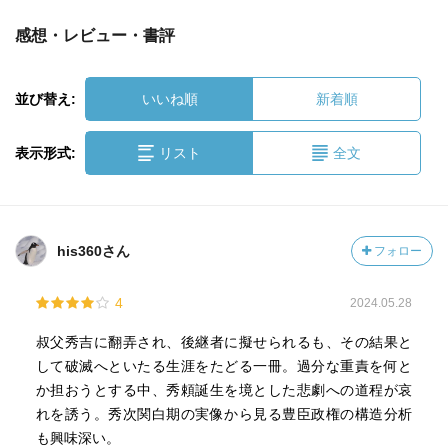
感想・レビュー・書評
並び替え:
いいね順
新着順
表示形式:
リスト
全文
his360さん
フォロー
4
2024.05.28
叔父秀吉に翻弄され、後継者に擬せられるも、その結果と
して破滅へといたる生涯をたどる一冊。過分な重責を何と
か担おうとする中、秀頼誕生を境とした悲劇への道程が哀
れを誘う。秀次関白期の実像から見る豊臣政権の構造分析
も興味深い。