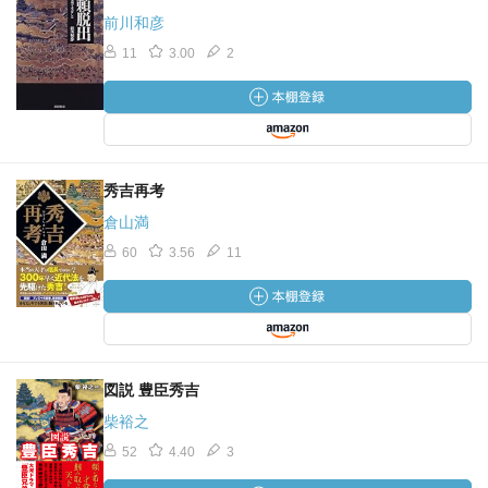
前川和彦
11
3.00
2
秀吉再考
倉山満
60
3.56
11
図説 豊臣秀吉
柴裕之
52
4.40
3