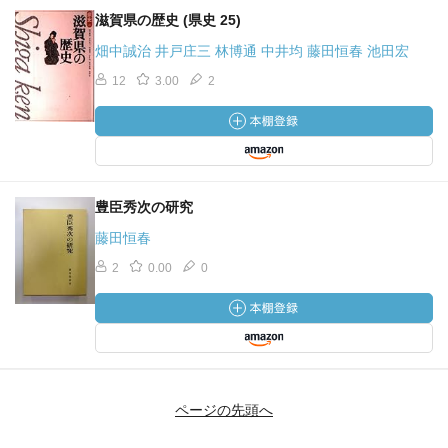
滋賀県の歴史 (県史 25)
畑中誠治 井戸庄三 林博通 中井均 藤田恒春 池田宏
12
3.00
2
豊臣秀次の研究
藤田恒春
2
0.00
0
ページの先頭へ