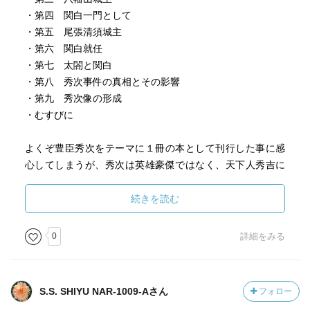
・第四 関白一門として
・第五 尾張清須城主
・第六 関白就任
・第七 太閤と関白
・第八 秀次事件の真相とその影響
・第九 秀次像の形成
・むすびに
よくぞ豊臣秀次をテーマに１冊の本として刊行した事に感
心してしまうが、秀次は英雄豪傑ではなく、天下人秀吉に
翻弄される様は、正直、読んでいて苦痛であった。
秀吉が敷いたレールを行こうとするが上手く出来ない、お
続きを読む
のれの器量を超えた役割を強要される、あげくに、地位を
脅かされ自死に至るといった一生は、悲劇としか言い様が
0
詳細をみる
なく、運命について考えさせられる内容であった。
S.S. SHIYU NAR-1009-Aさん
フォロー