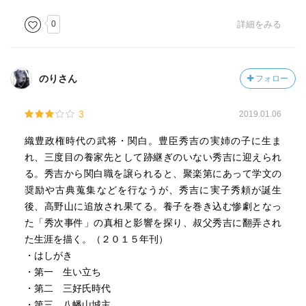
0
詳細をみる
のりさん
フォロー
3
2019.01.06
織豊政権時代の武将・関白。豊臣秀吉の実姉の子に生ま
れ、三度目の養家先として跡継ぎのいない秀吉に迎えられ
る。秀吉から関白職を譲られると、聚楽第にあって学文の
奨励や古典蒐集などを行なうが、秀吉に実子秀頼が誕生
後、高野山に追放され果てる。養子を巻き込む惨劇となっ
た「秀次事件」の真相と影響を探り、叔父秀吉に翻弄され
た生涯を描く。（２０１５年刊）
・はしがき
・第一 生い立ち
・第二 三好氏時代
・第三 八幡山城主