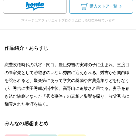
購入ストア一覧
本ページはアフィリエイトプログラムによる収益を得ています
作品紹介・あらすじ
織豊政権時代の武将・関白。豊臣秀吉の実姉の子に生まれ、三度目
の養家先として跡継ぎのいない秀吉に迎えられる。秀吉から関白職
を譲られると、聚楽第にあって学文の奨励や古典蒐集などを行なう
が、秀吉に実子秀頼が誕生後、高野山に追放され果てる。妻子を巻
き込む惨劇となった「秀次事件」の真相と影響を探り、叔父秀吉に
翻弄された生涯を描く。
みんなの感想まとめ