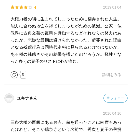
4
2019.01.04
大権力者の甥に生まれてしまったために翻弄された人生。
能力に合わぬ地位を得てしまったがための破滅。公家・仏
教界に古典文芸の復興を奨励するなどそれなりの努力はあ
ったが、悲惨な最期は避けられなかった。断罪された理由
となる残虐行為は同時代史料に見られるわけではないが、
ある種の鈍感さがその結果を招いたのだろうか。犠牲とな
った多くの妻子のリストに心が痛む。
0
詳細をみる
ユキナさん
フォロー
2016.04.10
三条大橋の西側にあるお寺。前を通ったことは何度もあっ
たけれど、そこが瑞泉寺という名前で、秀次と妻子の菩提