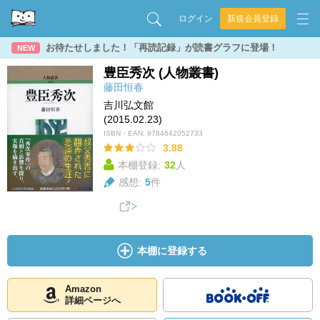
ログイン
新規会員登録
お待たせしました！「再読記録」が読書グラフに登場！
NEW
豊臣秀次 (人物叢書)
藤田恒春
吉川弘文館
(2015.02.23)
ISBN・EAN:
9784642052733
3.88
本棚登録:
32
人
感想:
5
件
本棚に登録する
Amazon
詳細ページへ