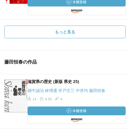
もっと見る
藤田恒春の作品
滋賀県の歴史 (新版 県史 25)
畑中誠治 林博通 井戸庄三 中井均 藤田恒春
14
4.00
4