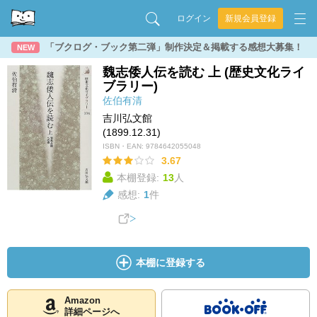
ログイン
新規会員登録
「ブクログ・ブック第二弾」制作決定＆掲載する感想大募集！
NEW
魏志倭人伝を読む 上 (歴史文化ライ
ブラリー)
佐伯有清
吉川弘文館
(1899.12.31)
ISBN・EAN:
9784642055048
3.67
本棚登録:
13
人
感想:
1
件
本棚に登録する
Amazon
詳細ページへ