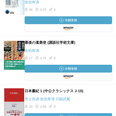
佐伯有清
36
3.75
2
最後の遣唐使 (講談社学術文庫)
佐伯有清
27
3.75
0
日本書紀 1 (中公クラシックス J-18)
井上光貞 佐伯有清 川副武胤
20
3.00
0