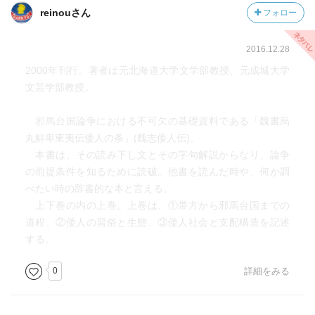
reinouさん
フォロー
2016.12.28
2000年刊行。著者は元北海道大学文学部教授、元成城大学
文芸学部教授。
邪馬台国論争における不可欠の基礎資料である「魏書烏
丸鮮卑東夷伝倭人の条」(魏志倭人伝)。
本書は、その読み下し文とその字句解説からなり、論争
の前提条件を知るために読破。他書を読んだ時や、何か調
べたい時の辞書的な本と言える。
上下巻の内の上巻。上巻は、①帯方から邪馬台国までの
道程、②倭人の習俗と生態、③倭人社会と支配構造を記述
する。
0
詳細をみる