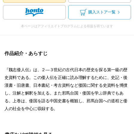
購入ストア一覧
本ページはアフィリエイトプログラムによる収益を得ています
作品紹介・あらすじ
『魏志倭人伝』は、２―３世紀の古代日本の歴史を探る第一級の歴
史資料である。この倭人伝を正確に読み理解するために、史記・後
漢書・旧唐書、日本書紀・考古資料など倭国に関する史資料を博捜
し、注解と解釈を加える。また邪馬台国・倭国を学ぶ辞典でもあ
る。上巻は、倭国を語る中国史書を概観し、邪馬台国への道程と倭
人の社会を中心に収録する。