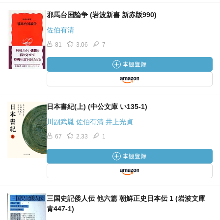
邪馬台国論争 (岩波新書 新赤版990)
佐伯有清
81
3.06
7
日本書紀(上) (中公文庫 い135-1)
川副武胤 佐伯有清 井上光貞
67
2.33
1
三国史記倭人伝 他六篇 朝鮮正史日本伝 1 (岩波文庫
青447-1)