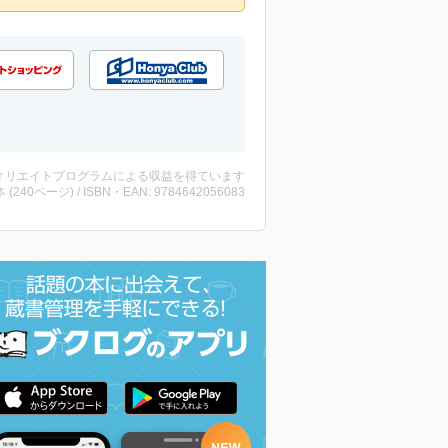
ィリエイトプログラムによる収益を得ています
・本 (240ページ) / ISBN・EAN: 9784642056083