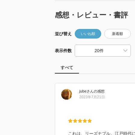
感想・レビュー・書評
並び替え
いいね順
新着順
表示件数
すべて
jube
さん
の感想
2023年7月21日
これは、リーズナブル。江戸時代