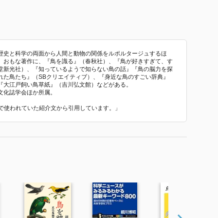
歴史と科学の両面から人間と動物の関係をルポルタージュするほ
。おもな著作に、『鳥を識る』（春秋社）、『鳥が好きすぎて、す
堂新光社）、『知っているようで知らない鳥の話』『鳥の脳力を探
れた鳥たち』（SBクリエイティブ）、『身近な鳥のすごい辞典』
『大江戸飼い鳥草紙』（吉川弘文館）などがある。
文化誌学会ほか所属。
』 で使われていた紹介文から引用しています。」