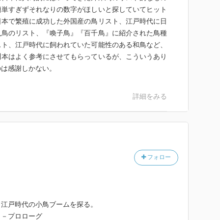
簡単すぎずそれなりの数字がほしいと探していてヒット
日本で繁殖に成功した外国産の鳥リスト、江戸時代に日
入鳥のリスト、『喚子鳥』『百千鳥』に紹介された鳥種
スト、江戸時代に飼われていた可能性のある和鳥など、
川本はよく参考にさせてもらっているが、こういうあり
のは感謝しかない。
詳細をみる
フォロー
、江戸時代の小鳥ブームを探る。
」－プロローグ