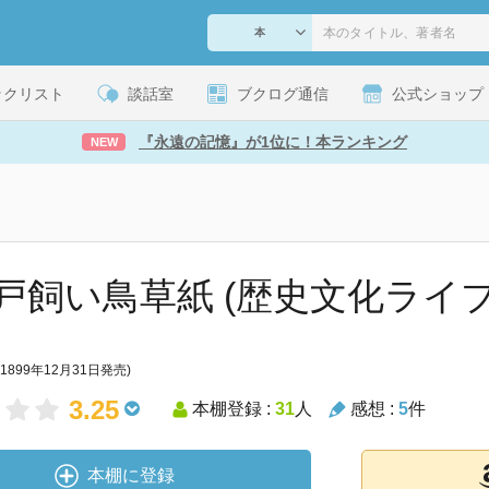
ックリスト
談話室
ブクログ通信
公式ショップ
『永遠の記憶』が1位に！本ランキング
NEW
戸飼い鳥草紙 (歴史文化ライ
(1899年12月31日発売)
3.25
本棚登録 :
31
人
感想 :
5
件
本棚に登録