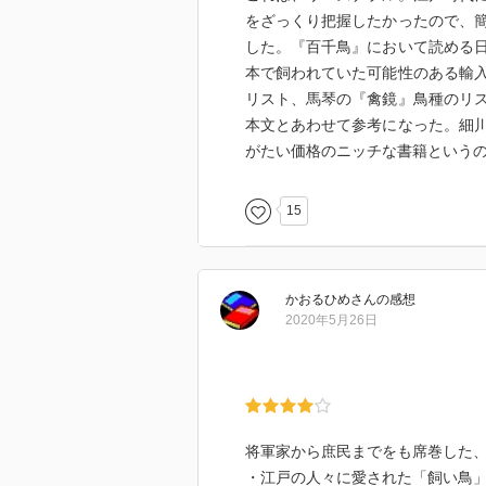
をざっくり把握したかったので、
した。『百千鳥』において読める
本で飼われていた可能性のある輸
リスト、馬琴の『禽鏡』鳥種のリ
本文とあわせて参考になった。細
がたい価格のニッチな書籍という
15
かおるひめ
さん
の感想
2020年5月26日
将軍家から庶民までをも席巻した
・江戸の人々に愛された「飼い鳥