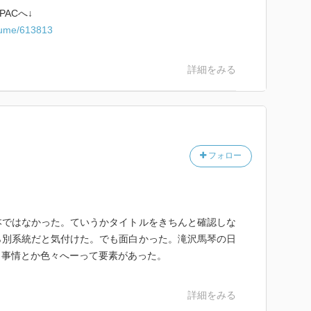
ら興味深い話がありました。
ACへ↓
消だったのが、愛玩し、耽溺。
olume/613813
れ、特にカナリアを愛でていた
図譜まで遺しているとは！
に飼育されていたのも、
詳細をみる
フォロー
本ではなかった。ていうかタイトルをきちんと確認しな
ら別系統だと気付けた。でも面白かった。滝沢馬琴の日
く事情とか色々へーって要素があった。
詳細をみる