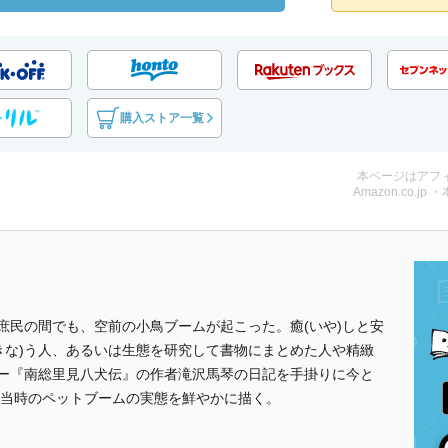
購入ストア一覧
本ページはアフ
Amazon.co.jp 
庶民の間でも、空前の小鳥ブームが起こった。癒(いや)しと安
きな)う人、あるいは生態を研究して書物にまとめた人や精緻
ラー『南総里見八犬伝』の作者滝沢馬琴の日記を手掛りに今と
当時のペットブームの実態を鮮やかに描く。