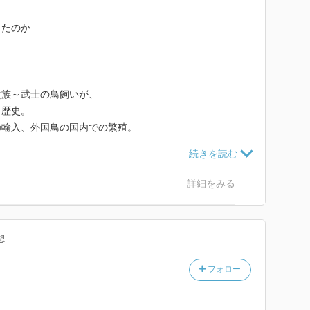
したのか
貴族～武士の鳥飼いが、
く歴史。
の輸入、外国鳥の国内での繁殖。
へ発展。
小鳥ブームを迎えることに。
や芸、手乗りを愛で、
詳細をみる
配を試みる者も現れ、
解説書が世に出回る。
、鳥類図譜を編纂するものも。
想
飼われていた。
章も分かり易い。
フォロー
ブームになったこと。
ズミ、金魚、見世物の動物、