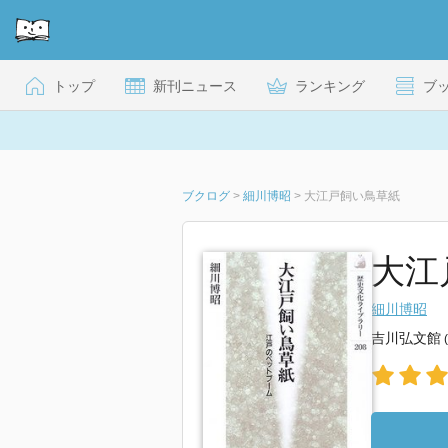
トップ
新刊ニュース
ランキング
ブ
ブクログ
>
細川博昭
>
大江戸飼い鳥草紙
大江
細川博昭
吉川弘文館