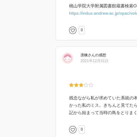
死んだ動物の供養等も、短いなが
桃山学院大学附属図書館蔵書検索OP
馬琴の場合は、執筆のストレス解
https://indus.andrew.ac.jp/opac/v
日記にはその様子が事細かに記さ
姿が窺わせられます。しかも鳥類
江戸時代にカナリアやインコが既
0
驚きでした。
凛檎
さん
の感想
2021年12月31日
残念ながら私が求めていた系統の
かった私のミス。きちんと見てた
記から始まって当時の鳥をとりま
0