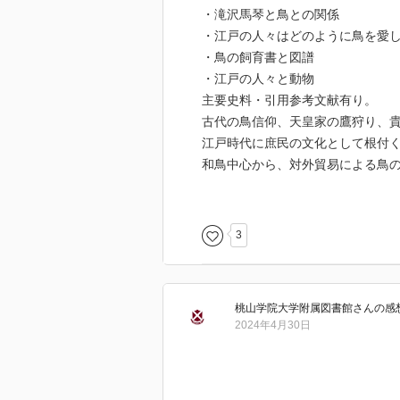
・滝沢馬琴と鳥との関係
・江戸の人々はどのように鳥を愛
・鳥の飼育書と図譜
・江戸の人々と動物
主要史料・引用参考文献有り。
古代の鳥信仰、天皇家の鷹狩り、
江戸時代に庶民の文化として根付
和鳥中心から、対外貿易による鳥
鷹狩りに伴う鳥刺や鳥屋等が商売
それらが基盤となり、江戸時代の
人々は、声や姿の美しさ、しぐさ
3
或いは競わせ、品種改良や異種交
鳥屋は訓練や躾を施し、飼育書や
大名や旗本は珍鳥や大型鳥を飼い
桃山学院大学附属図書館
さん
の感
そして江戸城にも多くの鳥たちが
2024年4月30日
なかなか愉しい内容の本です。文
ウズラやウグイスは身分を問わず
カラスのボヤ事件、犬やハツカネ