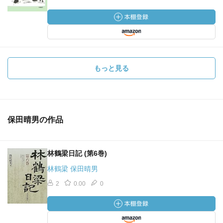
もっと見る
保田晴男の作品
林鶴梁日記 (第6巻)
林鶴梁 保田晴男
2
0.00
0