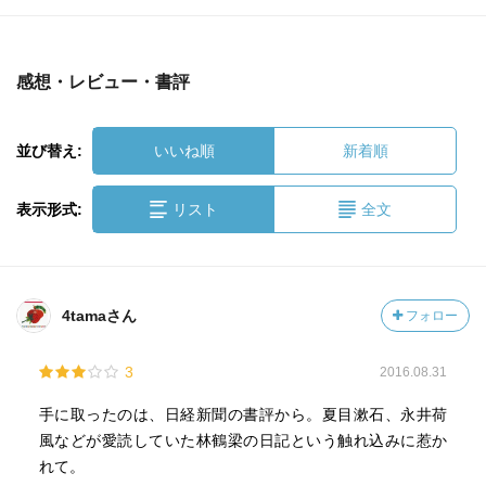
感想・レビュー・書評
並び替え:
いいね順
新着順
表示形式:
リスト
全文
4tamaさん
フォロー
3
2016.08.31
手に取ったのは、日経新聞の書評から。夏目漱石、永井荷
風などが愛読していた林鶴梁の日記という触れ込みに惹か
れて。