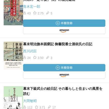
青木宏一郎
43
2.75
5
幕末明治旗本困窮記 御書院番士酒依氏の日記
西川武臣
24
3.50
3
幕末下級武士の絵日記 その暮らしと住まいの風景を
読む
大岡敏昭
112
3.71
17