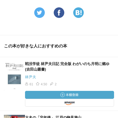
この本が好きな人におすすめの本
戦没学徒 林尹夫日記 完全版 わがいのち月明に燃ゆ
(吉田山叢書)
林尹夫
61
4.50
2
大名の「定年後」 江戸の物見遊山