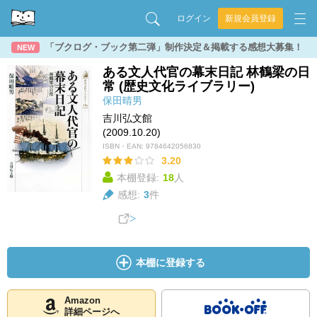
ログイン
新規会員登録
「ブクログ・ブック第二弾」制作決定＆掲載する感想大募集！
NEW
ある文人代官の幕末日記 林鶴梁の日
常 (歴史文化ライブラリー)
保田晴男
吉川弘文館
(2009.10.20)
ISBN・EAN:
9784642056830
3.20
本棚登録:
18
人
感想:
3
件
本棚に登録する
Amazon
詳細ページへ