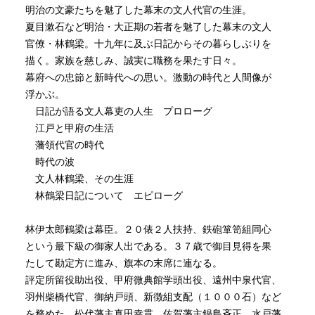
明治の文豪たちを魅了した幕末の文人代官の生涯。
夏目漱石など明治・大正期の若者を魅了した幕末の文人
官僚・林鶴梁。十九年に及ぶ日記からその暮らしぶりを
描く。家族を慈しみ、誠実に職務を果たす日々。
幕府への忠節と新時代への思い。激動の時代と人間像が
浮かぶ。
日記が語る文人幕吏の人生 プロローグ
江戸と甲府の生活
藩領代官の時代
時代の波
文人林鶴梁、その生涯
林鶴梁日記について エピローグ
林伊太郎鶴梁は幕臣。２０俵２人扶持、鉄砲箪笥組同心
という最下級の御家人出である。３７歳で御目見得を果
たして勘定方に進み、旗本の末席に連なる。
評定所留役助出役、甲府微典館学頭出役、遠州中泉代官、
羽州柴橋代官、御納戸頭、新徴組支配（１０００石）など
を務めた。松代藩主真田幸貫、佐賀藩主鍋島斉正、水戸藩