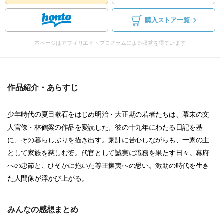
購入ストア一覧
本ページはアフィリエイトプログラムによる収益を得ています
作品紹介・あらすじ
少年時代の夏目漱石をはじめ明治・大正期の若者たちは、幕末の文
人官僚・林鶴梁の作品を愛読した。彼の十九年にわたる日記を基
に、その暮らしぶりを描き出す。家計に苦心しながらも、一家の主
として家族を慈しむ姿。代官として誠実に職務を果たす日々。幕府
への忠節と、ひそかに抱いた尊王攘夷への思い。激動の時代を生き
た人間像が浮かび上がる。
みんなの感想まとめ