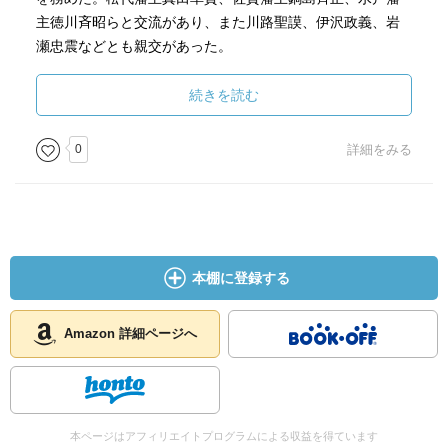
主徳川斉昭らと交流があり、また川路聖謨、伊沢政義、岩
瀬忠震などとも親交があった。
本書では幕末文人代官の日常生活を窺い知る事が出来るが
続きを読む
話が前後する記述はわかりずらい。また、なぜ最下級の御
家人であった林が累進したのかが書かれていない。面白い
0
詳細をみる
素材ではあるが十分に生かされていないのが残念であっ
た。
本棚に登録する
Amazon 詳細ページへ
本ページはアフィリエイトプログラムによる収益を得ています