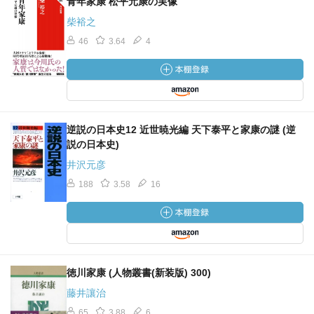
青年家康 松平元康の実像
柴裕之
46
3.64
4
逆説の日本史12 近世暁光編 天下泰平と家康の謎 (逆
説の日本史)
井沢元彦
188
3.58
16
徳川家康 (人物叢書(新装版) 300)
藤井讓治
65
3.88
6