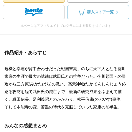
購入ストア一覧
本ページはアフィリエイトプログラムによる収益を得ています
作品紹介・あらすじ
危機と幸運が背中合わせだった戦国末期。のちに天下人となる徳川
家康の生涯で最大の試練は武田氏との抗争だった。今川領国への侵
攻から三方原(みかたばら)の戦い、高天神城(たかてんじんじょう)を
巡る攻防を経て武田氏の滅亡まで、最新の研究成果をふまえて描
く。織田信長、足利義昭とのかかわり、松平信康(のぶやす)事件、
そして本能寺の変。苦難の時代を克服していった家康の前半生。
みんなの感想まとめ