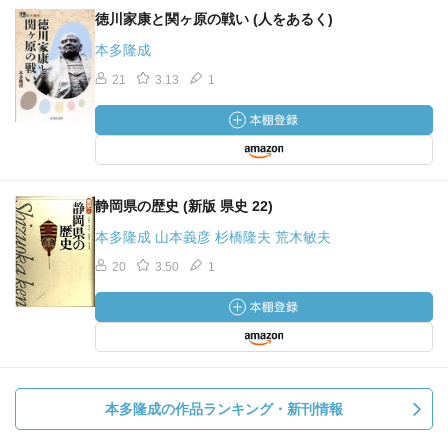
徳川家康と関ヶ原の戦い (人をあるく)
本多隆成
21
3.13
1
静岡県の歴史 (新版 県史 22)
本多隆成 山本義彦 杉橋隆夫 荒木敏夫
20
3.50
1
本多隆成の作品ランキング・新刊情報