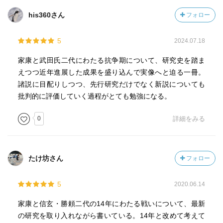
his360さん
フォロー
5
2024.07.18
家康と武田氏二代にわたる抗争期について、研究史を踏ま
えつつ近年進展した成果を盛り込んで実像へと迫る一冊。
諸説に目配りしつつ、先行研究だけでなく新説についても
批判的に評価していく過程がとても勉強になる。
0
詳細をみる
たけ坊さん
フォロー
5
2020.06.14
家康と信玄・勝頼二代の14年にわたる戦いについて、最新
の研究を取り入れながら書いている。14年と改めて考えて