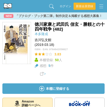
ログイン
新規会員登録
「ブクログ・ブック第二弾」制作決定＆掲載する感想大募集！
NEW
徳川家康と武田氏 信玄・勝頼との十
四年戦争 (482)
本多隆成
吉川弘文館
(2019.03.18)
ISBN・EAN:
9784642058827
3.83
本棚登録:
50
人
感想:
5
件
本棚に登録する
Amazon
詳細ページへ