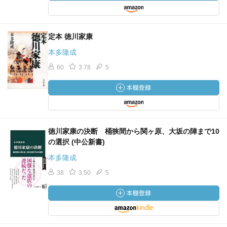
定本 徳川家康
本多隆成
60
3.78
5
徳川家康の決断 桶狭間から関ヶ原、大坂の陣まで10
の選択 (中公新書)
本多隆成
38
3.50
5