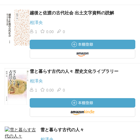
越後と佐渡の古代社会 出土文字資料の読解
相澤央
1
0.00
0
雪と暮らす古代の人々 歴史文化ライブラリー
相澤央
1
0.00
0
雪と暮らす古代の人々
相澤央