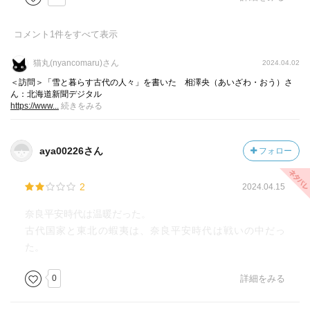
コメント
1
件をすべて表示
猫丸(nyancomaru)さん
2024.04.02
＜訪問＞「雪と暮らす古代の人々」を書いた 相澤央（あいざわ・おう）さ
ん：北海道新聞デジタル
https://www...
続きをみる
aya00226さん
フォロー
2
2024.04.15
奈良平安時代は温暖だった。
古代国家と東北の蝦夷は、奈良平安時代は戦いの中だっ
た。
0
詳細をみる