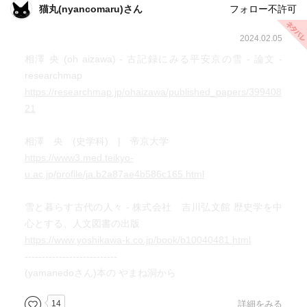
猫丸(nyancomaru)さん
フォロー不許可
2024.02.05
相澤 央 (oh aizawa) - 古記録にみる平安京の雪 - 論文 -
researchmap
https://researchmap.jp/ohaizawa/published_papers/399408
21
相澤 央 (史学科) | 帝京大学
https://www3.med.teikyo-
u.ac.jp/profile/ja.b2a87ae4b586c165.html
雪と暮らす古代の人々 - 株式会社 吉川弘文館 歴史学を中
心とする、人文図書の出版
https://www.yoshikawa-k.co.jp/book/b10040481.html
---------------------------
(yamanedoさん)本の やまね洞から
14
詳細をみる