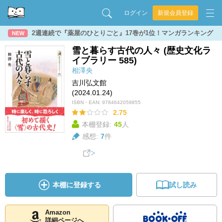
ログイン
新規会員登録
2週連続で『薬屋のひとりごと』17巻が1位！マンガランキング
NEW
雪と暮らす古代の人々 (歴史文化ラ
イブラリー 585)
相澤央
吉川弘文館
(2024.01.24)
ISBN・EAN:
9784642059855
2.75
本棚登録:
45
人
感想:
7
件
本棚に登録する
試し読み
Amazon
詳細ページへ