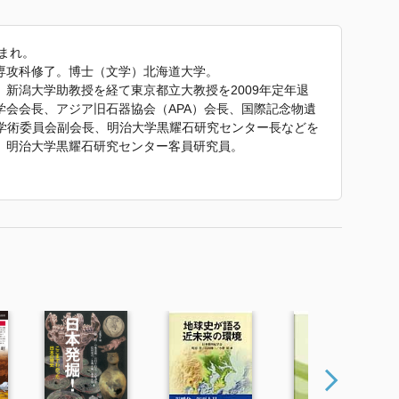
生まれ。
専攻科修了。博士（文学）北海道大学。
新潟大学助教授を経て東京都立大教授を2009年定年退
学会会長、アジア旧石器協会（APA）会長、国際記念物遺
際学術委員会副会長、明治大学黒耀石研究センター長などを
、明治大学黒耀石研究センター客員研究員。
求─』東京大学出版会（2001）、『旧石器時代の日本列
ンデルタール人奇跡の再発見』朝日選書（2012）など。訳
器時代狩猟民の世界─』六興出版（1991）。
ガイドブック』 で使われていた紹介文から引用していま