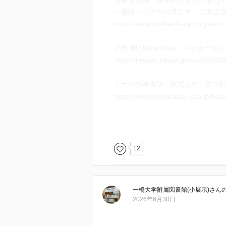
＜書評＞ドナウの考古学：北海道
https://www.hokkaido-np.co.jp/arti
小野 昭 (Akira Ono) - マイポータル -
https://researchmap.jp/read00094
ドナウの考古学 - 株式会社 吉川
https://www.yoshikawa-k.co.jp/bo
12
一橋大学附属図書館(小展示)
さん
2026年6月30日