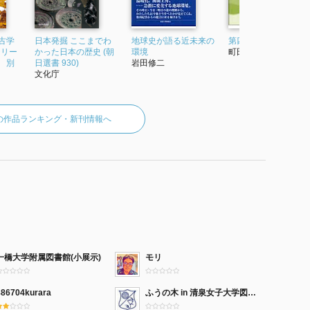
古学
日本発掘 ここまでわ
地球史が語る近未来の
第四紀学
シリー
かった日本の歴史 (朝
環境
町田洋
 別
日選書 930)
岩田修二
文化庁
の作品ランキング・新刊情報へ
一橋大学附属図書館(小展示)
モリ
886704kurara
ふうの木 in 清泉女子大学図書館