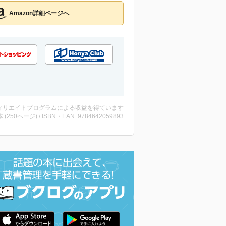
Amazon詳細ページへ
ィリエイトプログラムによる収益を得ています
・本 (250ページ) / ISBN・EAN: 9784642059893