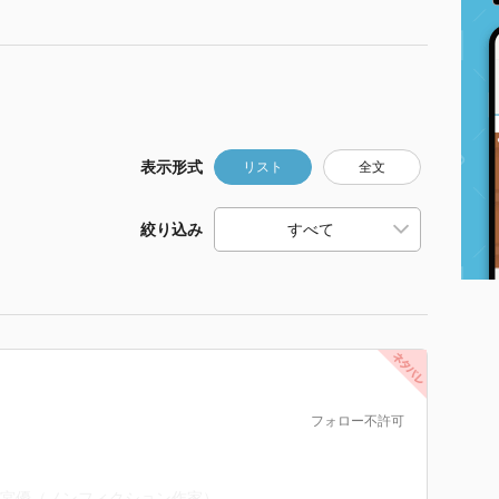
表示形式
リスト
全文
絞り込み
フォロー不許可
]澤宮優（ノンフィクション作家）