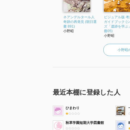
ネアンデルタール人
ビジュアル版 考
奇跡の再発見 (朝日選
ガイドブック (
書 891)
ズ「遺跡を学ぶ」
小野昭
冊05)
小野昭
小野昭
最近本棚に登録した人
ひまわり
秋草学園短期大学図書館