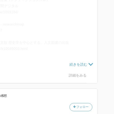
新聞デジタル
cle/1003184/
 researchmap
37
弘文館 歴史学を中心とする、人文図書の出版
ok/b10045003.html
詳細をみる
の感想
フォロー