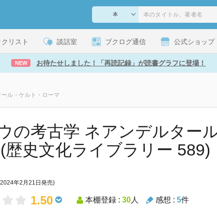
ックリスト
談話室
ブクログ通信
公式ショップ
お待たせしました！「再読記録」が読書グラフに登場！
NEW
タール・ケルト・ローマ
ウの考古学 ネアンデルター
 (歴史文化ライブラリー 589)
(2024年2月21日発売)
1.50
本棚登録 :
30
人
感想 :
5
件