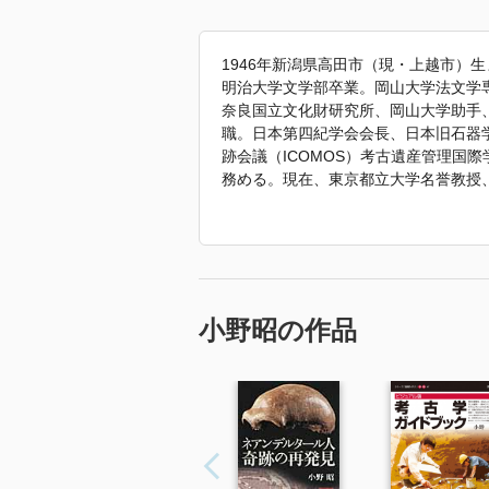
1946年新潟県高田市（現・上越市）
明治大学文学部卒業。岡山大学法文学
奈良国立文化財研究所、岡山大学助手、
職。日本第四紀学会会長、日本旧石器
跡会議（ICOMOS）考古遺産管理国
務める。現在、東京都立大学名誉教授
主な著書『打製骨器論─旧石器時代の探
島と世界』同成社（2007）、『ネア
書B.ボジンスキー『ゲナスドルフ─旧石
「2020年 『ビジュアル版 考古学
す。」
小野昭の作品