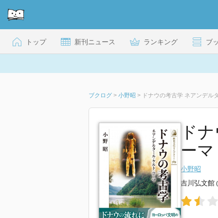
トップ
新刊ニュース
ランキング
ブ
ブクログ
>
小野昭
>
ドナウの考古学 ネアンデル
ドナ
ーマ
小野昭
吉川弘文館