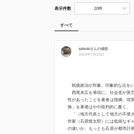
表示件数
すべて
satsuki
さん
の感想
2024年7月25日
戦後政治が対象。印象的な点をい
西尾末広を筆頭に、社会党が英労
性があったことを著者は指摘。現
換」を著者はやや批判的に書く。
「（地方代表として地方の不便さ
作家（石原慎太郎）には低俗なギ
の違いか。もっとも石原が都市計