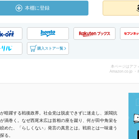
本棚に登録
購入ストア一覧
本ページはアフ
Amazon.co.jp 
が暗躍する戦後政界。社会党は脱皮できずに迷走し、派閥抗
が渦巻く。なぜ西尾末広は首相の座を蹴り、何が田中角栄を
絞めた、「らしくない」発言の真意とは。戦前とは一味違う
探る。