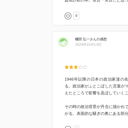
題名詐欺の本。名言・失言だと思
0
棚田 弘一
さん
の感想
2024年10月13日
1946年以降の日本の政治家達
る。政治家がふとこぼした言葉が
えたところで影響を及ぼしていく
その時の政治背景が丹念に描かれ
がる。表面的な騒ぎの奥にある部