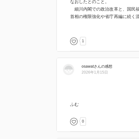
なおしたとのこと。
細川内閣での政治改革と、国民福
首相の権限強化や省庁再編に続く
政権」と呼ぶ。
橋本政権下での普天間返還合意と
られた「平和の配当」論は、現在
1
osawat
さん
の感想
2026年1月15日
ふむ
0