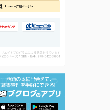
Amazon詳細ページへ
ィリエイトプログラムによる収益を得ています
・本 (256ページ) / ISBN・EAN: 9784642059954