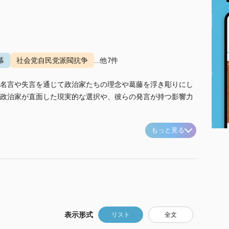
幕
社会党自民党派閥抗争
...他7件
名言や失言を通じて政治家たちの理念や葛藤を浮き彫りにし
政治家が直面した現実的な選択や、彼らの発言が持つ影響力
もっと見る
表示形式
リスト
全文