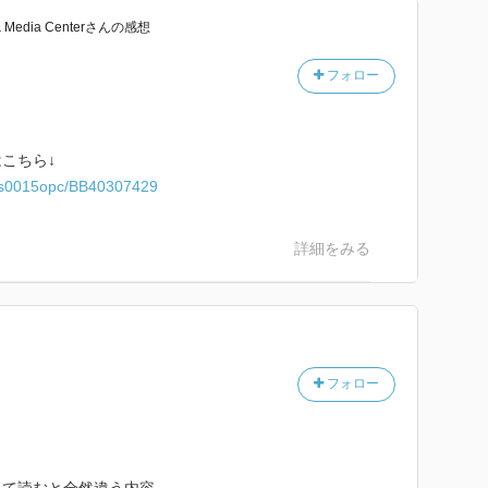
& Media Center
さん
の感想
フォロー
こちら↓
iwjs0015opc/BB40307429
詳細をみる
フォロー