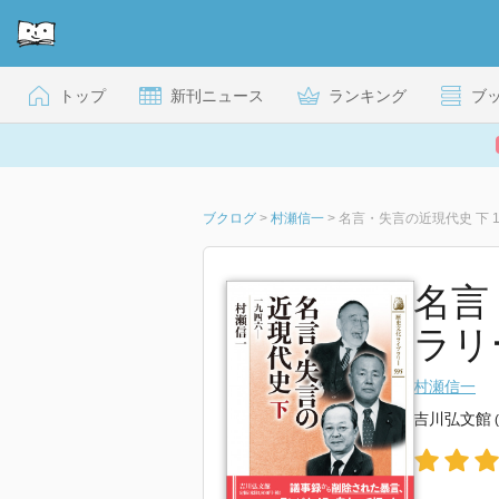
トップ
新刊ニュース
ランキング
ブ
ブクログ
>
村瀬信一
>
名言・失言の近現代史 下 1
名言
ラリー
村瀬信一
吉川弘文館