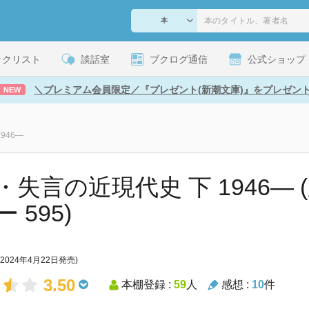
ックリスト
談話室
ブクログ通信
公式ショップ
＼プレミアム会員限定／『プレゼント(新潮文庫)』をプレゼン
NEW
946―
・失言の近現代史 下 1946―
 595)
(2024年4月22日発売)
3.50
本棚登録 :
59
人
感想 :
10
件