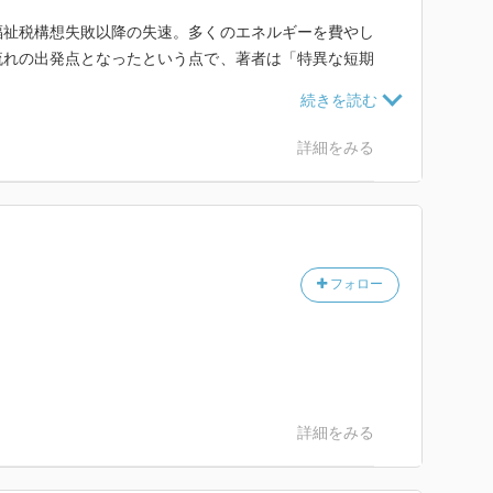
祉税構想失敗以降の失速。多くのエネルギーを費やし
流れの出発点となったという点で、著者は「特異な短期
現在までの閉塞状況は丹念に描写。一方、90年代に語
から見るとどうなのだろうと感じる。
詳細をみる
フォロー
詳細をみる