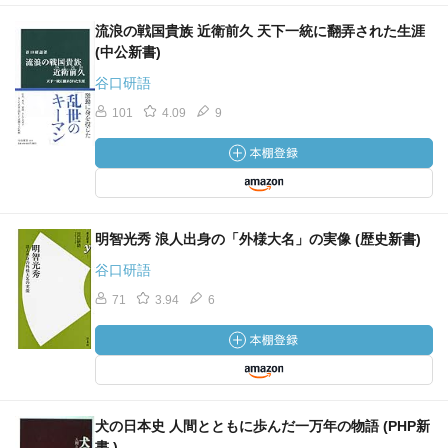
流浪の戦国貴族 近衛前久 天下一統に翻弄された生涯
(中公新書)
谷口研語
101
4.09
9
明智光秀 浪人出身の「外様大名」の実像 (歴史新書)
谷口研語
71
3.94
6
犬の日本史 人間とともに歩んだ一万年の物語 (PHP新
書 )