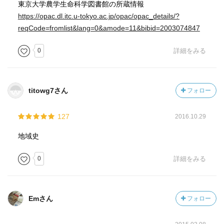
た、ということを知り、現在のペット事情の方がむしろ
東京大学農学生命科学図書館の所蔵情報
「不自然」な関係性なのかもしれない、とも感じました。
https://opac.dl.itc.u-tokyo.ac.jp/opac/opac_details/?
reqCode=fromlist&lang=0&amode=11&bibid=2003074847
0
詳細をみる
titowg7さん
フォロー
127
2016.10.29
地域史
0
詳細をみる
Emさん
フォロー