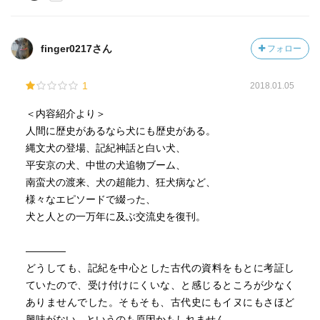
finger0217さん
フォロー
1
2018.01.05
＜内容紹介より＞
人間に歴史があるなら犬にも歴史がある。
縄文犬の登場、記紀神話と白い犬、
平安京の犬、中世の犬追物ブーム、
南蛮犬の渡来、犬の超能力、狂犬病など、
様々なエピソードで綴った、
犬と人との一万年に及ぶ交流史を復刊。
――――
どうしても、記紀を中心とした古代の資料をもとに考証し
ていたので、受け付けにくいな、と感じるところが少なく
ありませんでした。そもそも、古代史にもイヌにもさほど
興味がない、というのも原因かもしれません……。