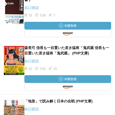
谷口研語
52
3.50
7
森長可 信長も一目置いた若き猛将「鬼武蔵 信長も一
目置いた若き猛将「鬼武蔵」 (PHP文庫)
谷口研語
42
3.61
10
「地形」で読み解く日本の合戦 (PHP文庫)
谷口研語