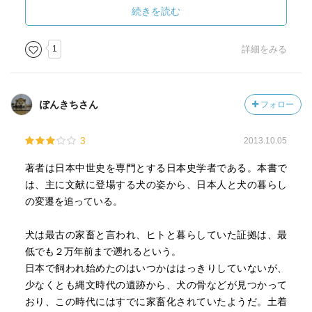
動がはじまります。
続きを読む
しかしその時点で、立ち耳・巻尾の特徴を備えた犬はほと
んどいなく、辛うじて、山間部の猟犬だけはまだ比較的純
1
詳細をみる
潔が残っていたので、それらを発掘し、保存が行われてい
きました。
そしてそれらが昭和初期に天然記念物の指定を受けていっ
ぽんきちさん
フォロー
たのです。（秋田犬、甲斐犬、紀州犬、柴犬、北海道犬な
ど。）
3
2013.10.05
外国では古代ローマの時代から用途によって闘犬や抱き犬
著者は日本中世史を専門とする日本史学者である。本書で
など、品種改良、固定化が進んでいたというのに、この
は、主に文献に登場する犬の姿から、日本人と犬の暮らし
差・・・
の変遷を追っている。
犬を相棒にもつ歴史の長さが、今のペット事情にもつなが
っているのだと実感しました。日本はいつまでもペット後
犬は最古の家畜と言われ、ヒトと暮らしていた証拠は、最
進国ですものね。
低でも２万年前まで遡れるという。
日本で飼われ始めたのはいつかははっきりしていないが、
などといいながら、戦国時代、武士の間で一部鷹狩の際に
少なくとも縄文時代の遺跡から、犬の骨などが見つかって
訓練をされた使役犬は多少いたそう。鷹狩の流行が終わる
おり、この時代にはすでに家畜化されていたようだ。土着
とそれも廃れたみたいですけど。