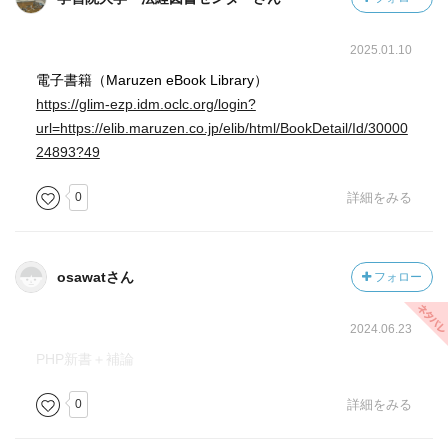
方・徳川綱吉である。「生類憐れみの令」は、犬に限った
ものではなく、牛馬の苛酷な扱いの禁止、野鳥飼育の禁
止、食糧としての魚鳥販売の禁止、見世物の禁止など、か
2025.01.10
なり多岐に及んだ。もちろん、犬に関しては特に手厚く、
電子書籍（Maruzen eBook Library）
放し飼い（当時はこれが普通）の犬を大八車がはねるとい
https://glim-ezp.idm.oclc.org/login?
うような「交通事故」も罰せられた。行き過ぎた命令は、
url=https://elib.maruzen.co.jp/elib/html/BookDetail/Id/30000
綱吉の死後、速やかに撤回されるが、牛馬に関するものな
24893?49
ど、ある程度残ったものもあるようだ。
0
詳細をみる
近代以前、海外からの渡来犬が献上物等として入ってくる
ことはあったが、狆を除き、あまり定着するものはなかっ
たようだ（狆は室内犬として愛用されたが、「犬や狆」と
osawatさん
フォロー
呼び習わされるなど、犬とは別物の扱いだったようであ
る）。
2024.06.23
ところが、近代に入り、洋犬がどっと入り込んでくる。洋
PHP新書＋補論
犬はカメと呼ばれたが、これは飼い主が犬を”Come
here!”と呼んだことに由来する。洋犬が急激に増えたのは、
0
詳細をみる
気ままに飼われていた日本の犬に比べ、洋犬は訓練された
ものが多く、見劣りがしたことが大きな原因であるよう