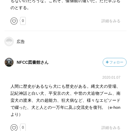
もないのだろうな。これぞ、価値観の違いだ。ただ学ぶも
のとする。
0
詳細をみる
広告
NFCC図書館さん
フォロー
2020.01.07
人間に歴史があるなら犬にも歴史がある。縄文犬の登場、
記紀神話と白い犬、平安京の犬、中世の犬追物ブーム、南
蛮犬の渡来、犬の超能力、狂犬病など、様々なエピソード
で綴った、犬と人との一万年に及ぶ交流史を復刊。（e-hon
より）
0
詳細をみる