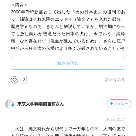
＜内容＞
かなかおもしろい。日本人と犬の関わりを考える上で、歴
2000年PHP新書として出した『犬の日本史』の復刊であ
史の流れをざっと概観できる１冊である。
り、補論はそれ以降のエッセイ（論文？）を入れた部分。
歴史学者なので、きちんと解説しているが、明治期になっ
ても放し飼いが普通だった日本の犬は、今でいう「純粋
＊四国を中心に伝わる犬神憑の話がなかなかおどろおどろ
種」など存在せず（混血が進んでいるため）、さらに江戸
しい。坂東眞砂子の『狗神』はこのあたりを元にしている
中期から狂犬病の伝播により多くが殺されていることがそ
ものか。
れを助長している、ということのようだ。また「狆」は日
本の犬なんだね（平安期から文献によく出てくる．例えば
続きを読む
＊北条高時の悪政ぶりは、「活歴物」と呼ばれる新歌舞伎
『源氏物語』とか）。
十八番の演目（「高時」）にもなっている。
0
詳細をみる
＊本書は大部分、ＰＨＰ新書の復刻であるが、末尾に著者
の小論をいくつか、補論として載せている。本文と重なる
部分も多く、「補」というよりは要約である。蛇足の感も
東京大学駒場図書館さん
フォロー
あるのだが、挿入される著者と愛犬の挿話が微笑ましい。
本文は冷静で実際的な筆致であるのに、自分の愛犬にはメ
2023.02.17
ロメロである様子が伺えて、本来、笑うような本ではない
犬は、縄文時代から現代まで一万年もの間、人間の友で
のだが、この部分は笑ってしまった。