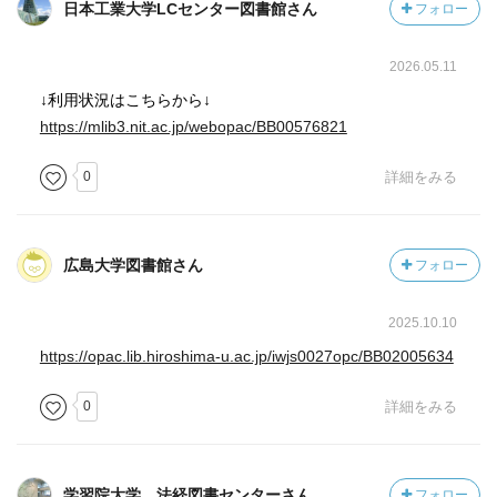
ることだけど、日本にも人間が犬を食す文化はあった（赤
日本工業大学LCセンター図書館さん
フォロー
るように、犬が食べかけの死体の一部を宮中や神社に持ち
犬は有名）とはっきり書かれていて、更に江戸時代の料理
込む例も稀ではなかったようで、そうなると穢れを払わね
本にも、犬の調理法が掲載されていたというのを知ってち
2026.05.11
ば、と貴族や神職は大わらわとなる。伊勢神宮で犬が穢れ
ょっと辛かったです。（家庭薬として認識されていたよう
とされ追い払われた時期があったのは謂われのないことで
↓利用状況はこちらから↓
です）
はなかったわけである。
https://mlib3.nit.ac.jp/webopac/BB00576821
また、三味線に猫の皮は有名だけどそれは高級品。安物に
は犬の皮が使われていたそう・・・
0
詳細をみる
鎌倉時代は、犬を的として矢を射る、犬追物が流行した。
矢を射るとはいっても、鏃は使わず、犬を殺すことを目的
などなど、知りたかったことも知りたくなかったこと
とはしていなかったが、残虐性はあったと思われる。
（涙）も含め、とても勉強になり面白い本でした。。
北条高時は闘犬に狂い、数多くの犬に贅沢な食事を与え、
広島大学図書館さん
フォロー
輿に載せて移動させたという。そうした悪政のためか、鎌
倉幕府は高時の時代に滅亡する。
2025.10.10
中世、犬が軍用犬として使用された話が『太平記』にあ
https://opac.lib.hiroshima-u.ac.jp/iwjs0027opc/BB02005634
り、犬を敵の城に忍び込ませて、防備が手薄かどうかを探
らせた例があるという。救援を求める伝令犬として使われ
0
詳細をみる
た例もある。
時代が下って江戸時代となると、まず思い浮かぶのは犬公
学習院大学 法経図書センターさん
フォロー