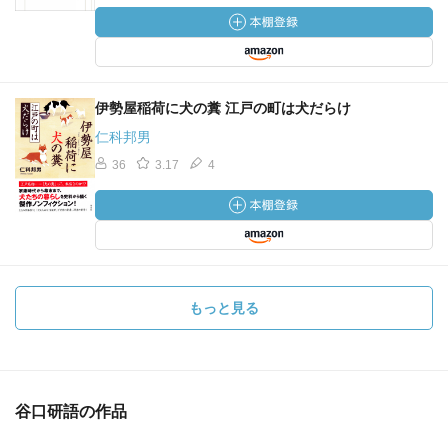
伊勢屋稲荷に犬の糞 江戸の町は犬だらけ
仁科邦男
36
3.17
4
もっと見る
谷口研語の作品