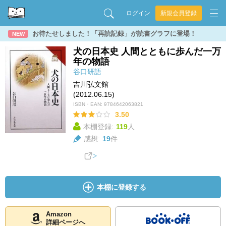
ログイン
新規会員登録
お待たせしました！「再読記録」が読書グラフに登場！
NEW
犬の日本史 人間とともに歩んだ一万
年の物語
谷口研語
吉川弘文館
(2012.06.15)
ISBN・EAN:
9784642063821
3.50
本棚登録:
119
人
感想:
19
件
本棚に登録する
Amazon
詳細ページへ