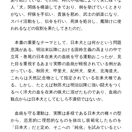
あり続けている。その間、時代や地域によって実に様々な
人「犬」関係を構築してきており、例を挙げていくときり
がない。狩猟を手伝い、貴族を慰め、武士の娯楽になり、
参考
スパイ活動をし、伝令を行い、死体を処分し、魔除けに使
・『犬の伊勢参り』
われるなどの役割を果たしてきたのだ。
白い犬が霊力を持つという話は、『日本書紀』の時代
からある模様。犬だけでなく、白い生きものは特別視され
本書の重要なテーマとして、日本犬とは何かという問題
ていたらしい。
意識がある。明治末以降における国粋主義の高まりの中で
立耳・巻尾の日本在来犬の血統を守る運動おこったが、見
た目を重視するあまり実際の血統が軽視されている例があ
がっている。秋田犬、甲斐犬、紀州犬、柴犬、北海道犬。
これらは天然記念物として指定されている在来犬種であ
る。しかし、たとえば秋田犬は明治以降に強い闘犬をつく
るべく洋犬の血を在来の猟犬に混ぜたものであり、血統の
観点からは日本犬としてむしろ不適切ではないか。
血統を守る運動は、実際は多様である日本犬の種々の型
から、恣意的に理想的なものを抜出し規範化したものを
「日本犬」だと定め、そこへの「純化」を試みているとい