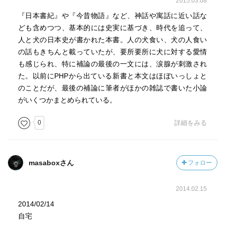
2015.03.08
『日本書紀』や『今昔物語』など、神話や寓話に近い話な
ども含めつつ、基本的には史実に基づき、時代を追って、
人と犬の日本史が書かれた本書。人の犬食い、犬の人食い
の話もきちんと載っていたが、要所要所に犬に対する愛情
も感じられ、特に補論の最後の一文には、涙腺が刺激され
た。以前にPHPから出ている新書と本文はほぼいっしょと
のことだが、最後の補論に筆者がほかの雑誌で書いた小論
がいくつかまとめられている。
0
詳細をみる
masaboxさん
フォロー
2014.02.15
2014/02/14
自宅