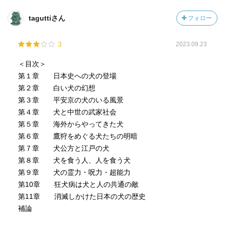
だ。文明開化の流れもあってか、町をうろうろしていた従
来の犬は積極的に「殺される」例もあったらしい。
taguttiさん
フォロー
外部の犬が入ってくるにつれて、狂犬病の発生率もぐんと
高まった。発症すると手立てがなく、ヒトにも感染してヒ
3
2023.09.23
トもまた死に至らせる病気であったため、狂犬病流行時に
＜目次＞
は、繋がれず飼い主が不明である犬が数多く撲殺された。
第１章 日本史への犬の登場
その後、ワクチンが開発され、狂犬病は予防可能な病気と
第２章 白い犬の幻想
なる。昭和２５年の狂犬病予防法の公布とともに、犬の登
第３章 平安京の犬のいる風景
録・鑑札が制度化され、犬たちは自由と引き替えに、狂犬
第４章 犬と中世の武家社会
病からは守られることとなった。
第５章 海外からやってきた犬
第６章 鷹狩をめぐる犬たちの明暗
洋犬が多く入った反動で、昭和初期、日本犬の保存運動が
第７章 犬公方と江戸の犬
盛んになっていく。ただし、この時期は軍国主義が隆盛と
第８章 犬を食う人、人を食う犬
なってくる時期であり、「勇猛果敢」な猟犬系の犬種が保
第９章 犬の霊力・呪力・超能力
存の対象になる傾向があった。
第10章 狂犬病は犬と人の共通の敵
日本犬は元来、狩猟用・番犬用・食用など、雑多なもので
第11章 消滅しかけた日本の犬の歴史
あったはずだという指摘は重要なものだと思う。
補論
１つの手段として文献を手掛かりとするアプローチで、な