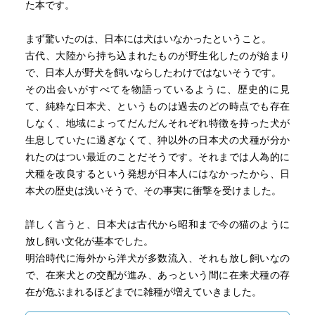
た本です。
まず驚いたのは、日本には犬はいなかったということ。
古代、大陸から持ち込まれたものが野生化したのが始まり
で、日本人が野犬を飼いならしたわけではないそうです。
その出会いがすべてを物語っているように、歴史的に見
て、純粋な日本犬、というものは過去のどの時点でも存在
しなく、地域によってだんだんそれぞれ特徴を持った犬が
生息していたに過ぎなくて、狆以外の日本犬の犬種が分か
れたのはつい最近のことだそうです。それまでは人為的に
犬種を改良するという発想が日本人にはなかったから、日
本犬の歴史は浅いそうで、その事実に衝撃を受けました。
詳しく言うと、日本犬は古代から昭和まで今の猫のように
放し飼い文化が基本でした。
明治時代に海外から洋犬が多数流入、それも放し飼いなの
で、在来犬との交配が進み、あっという間に在来犬種の存
在が危ぶまれるほどまでに雑種が増えていきました。
そこでようやく、昭和に入ってから日本犬の血統を守る運