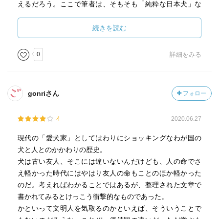
えるだろう。ここで筆者は、そもそも「純粋な日本犬」な
どあるのだろうかという疑問を提示する。では、犬ではな
く人であればどうだろうか。「純粋な日本人」といった概
続きを読む
念は存在しないにもかかわらず、そう思い込んでいる節は
ないだろうか。犬が主人公として描かれながら、人間のこ
0
詳細をみる
とについても考えさせられる奥深い一冊であった。
(文科三類・2年)(6)
gonriさん
フォロー
【学内URL】
https://elib.maruzen.co.jp/elib/html/BookDetail/Id/30000248
4
2020.06.27
93
現代の「愛犬家」としてはわりにショッキングなわが国の
【学外からの利用方法】
犬と人とのかかわりの歴史。
https://www.lib.u-tokyo.ac.jp/ja/library/literacy/user-
犬は古い友人、そこには違いないんだけども、人の命でさ
guide/campus/offcampus
え軽かった時代にはやはり友人の命もことのほか軽かった
のだ。考えればわかることではあるが、整理された文章で
書かれてみるとけっこう衝撃的なものであった。
かといって文明人を気取るのかといえば、そういうことで