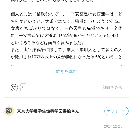
個人的には（猫派なので）、「平安宮廷の女房連中は、ど
ちらかというと、犬派ではなく、猫派だったようである。
女房たちばかりではなく、一条天皇も猫派であり、全体
に、平安宮廷では犬派より猫派が多かったといえる(p.43)」
というろころなどは面白く読みました。
また、太平洋戦争に際して、軍犬・軍用犬として多くの犬
が徴用され10万匹以上の犬が犠牲になった(p.69)ということ
については、今まで知らなかったことで衝撃を受けまし
た。
続きを読む
どうしても「犬」と「日本史」を結び付けて考えると、徳
0
詳細をみる
川綱吉の生類憐みの令に代表されるような保護政策が想像
されますが、むしろ犬の愛護政策は例外的なもので、基本
的には放し飼い、猟犬をのぞけば特別の保護もされていな
東京大学農学生命科学図書館さん
フォロー
かった、という事実には驚かされました。
日本でも犬を食べることがあった、ということや、逆に犬
2017.12.25
が人を（遺体や病などで衰弱した人を）食べることもあっ