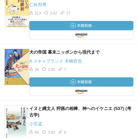
仁科邦男
313
3.02
27
犬の帝国 幕末ニッポンから現代まで
A.スキャブランド 本橋哲也
38
3.00
7
イヌと縄文人 狩猟の相棒、神へのイケニエ (537) (考
古学)
小宮孟
49
3.80
8