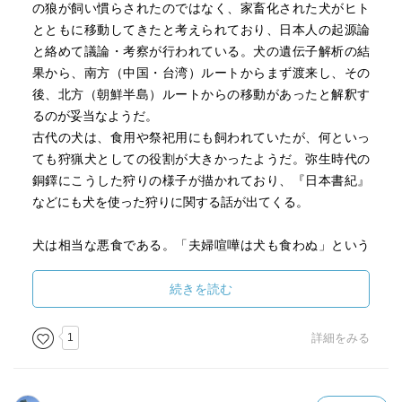
の狼が飼い慣らされたのではなく、家畜化された犬がヒト
ヨーロッパの狩りや牧羊に使われるような使役犬に育つま
とともに移動してきたと考えられており、日本人の起源論
ではいかなかったそうです。
と絡めて議論・考察が行われている。犬の遺伝子解析の結
果から、南方（中国・台湾）ルートからまず渡来し、その
また、江戸時代、お伊勢参りが大流行した際には、忙しく
後、北方（朝鮮半島）ルートからの移動があったと解釈す
て時間が取れない主人の代わりに犬にお参りをさせるのも
るのが妥当なようだ。
流行したそう。
古代の犬は、食用や祭祀用にも飼われていたが、何といっ
（犬たちは、飼い主に路銀や「お伊勢参り犬」と書かれた
ても狩猟犬としての役割が大きかったようだ。弥生時代の
名札を用意してもらうと、それを首に着けて出発する。往
銅鐸にこうした狩りの様子が描かれており、『日本書紀』
復とも、宿村の役人などに世話をしてもらい、次の宿村ま
などにも犬を使った狩りに関する話が出てくる。
で送り届けられながら往復。無事にお札をもらって帰って
くるという。）
犬は相当な悪食である。「夫婦喧嘩は犬も食わぬ」という
想像するととてもかわゆい。。
諺は、犬だからこそ成り立つと言ってもよい。
中世の犬は、狩猟犬を除き、繋がれて飼われることなく、
続きを読む
そのほかにも、藤原道長は犬好き、とか、楽しい雑学を学
町をうろうろしていた。自由の身である犬は、カラスとと
べました。
もに、町のお掃除やさんであった。そういうと聞こえはよ
1
詳細をみる
と同時に、平安京の掃除人は犬とカラス、というのにショ
いが、つまりはゴミやら排泄物やら、果ては人の死体も
ックを受けたり（絵巻の墓には必ずカラスと犬がセットで
「処分」していた。『今昔物語集』などにもそうした犬の
描かれている。犬のイメージが・・・）アジア全般に言え
様子が窺える話がいくつもある。多くの記録から読み取れ