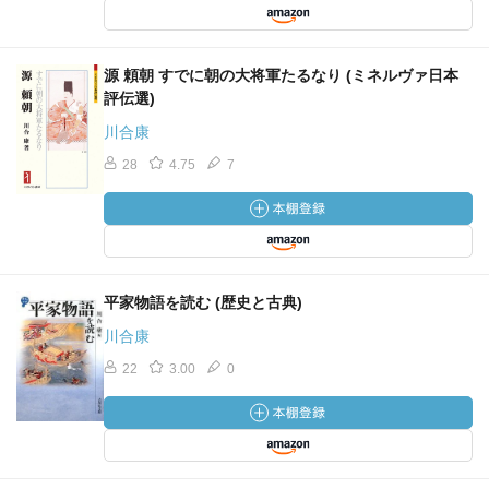
源 頼朝 すでに朝の大将軍たるなり (ミネルヴァ日本
評伝選)
川合康
28
4.75
7
平家物語を読む (歴史と古典)
川合康
22
3.00
0