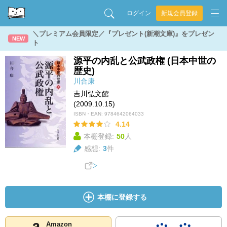
ログイン
新規会員登録
＼プレミアム会員限定／『プレゼント(新潮文庫)』をプレゼン
NEW
ト
源平の内乱と公武政権 (日本中世の
歴史)
川合康
吉川弘文館
(2009.10.15)
ISBN・EAN:
9784642064033
4.14
本棚登録:
50
人
感想:
3
件
本棚に登録する
Amazon