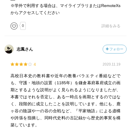
※学外で利用する場合は、マイライブラリまたはRemoteXs
からアクセスしてください
0
詳細をみる
志鳳さん
フォロー
4
2020.11.19
高校日本史の教科書や近年の教養バラエティ番組などで
も、守護・地頭の設置（1185年）を鎌倉幕府幕府成立の画
期とするような説明がよく見られるようになりましたが、
本書ではそれを否定し、ある一時点を画期とするのではな
く、段階的に成立したことを説明しています。他にも、鹿
ヶ谷の陰謀や一の谷の合戦など、『平家物語』による虚構
や誇張を指摘し、同時代史料の古記録から歴史的事実を構
築しています。