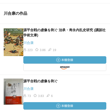
川合康の作品
源平合戦の虚像を剥ぐ 治承・寿永内乱史研究 (講談社
学術文庫)
川合康
223
3.86
19
源平合戦の虚像を剥ぐ
川合康
73
3.83
6