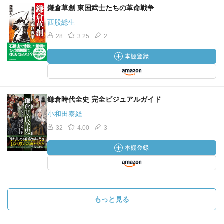
鎌倉草創 東国武士たちの革命戦争
西股総生
28
3.25
2
鎌倉時代全史 完全ビジュアルガイド
小和田泰経
32
4.00
3
もっと見る