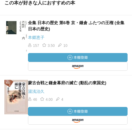
この本が好きな人におすすめの本
全集 日本の歴史 第6巻 京・鎌倉 ふたつの王権 (全集
日本の歴史)
本郷恵子
157
3.50
10
蒙古合戦と鎌倉幕府の滅亡 (動乱の東国史)
湯浅治久
46
4.00
4