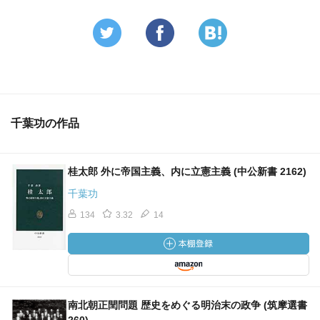
千葉功の作品
桂太郎 外に帝国主義、内に立憲主義 (中公新書 2162)
千葉功
134
3.32
14
南北朝正閏問題 歴史をめぐる明治末の政争 (筑摩選書