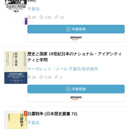
260)
千葉功
80
3.60
10
歴史と国家 19世紀日本のナショナル・アイデンティ
ティと学問
マーガレット・メール 千葉功 松沢裕作
65
5.00
2
日露戦争 (日本歴史叢書 72)
千葉功