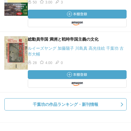
50
3.00
3
総動員帝国 満洲と戦時帝国主義の文化
ルイーズヤング 加藤陽子 川島真 高光佳絵 千葉功 古
市大輔
28
4.00
0
千葉功の作品ランキング・新刊情報