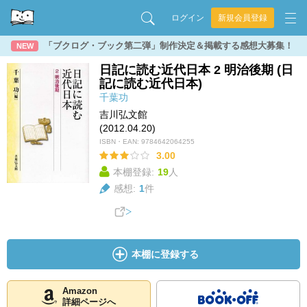
ログイン
新規会員登録
「ブクログ・ブック第二弾」制作決定＆掲載する感想大募集！
NEW
日記に読む近代日本 2 明治後期 (日
記に読む近代日本)
千葉功
吉川弘文館
(2012.04.20)
ISBN・EAN:
9784642064255
3.00
本棚登録:
19
人
感想:
1
件
本棚に登録する
Amazon
詳細ページへ