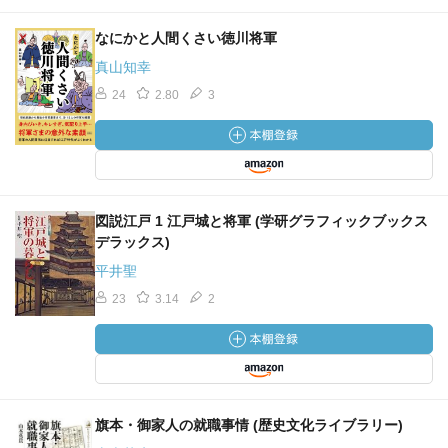
なにかと人間くさい徳川将軍
真山知幸
24
2.80
3
図説江戸 1 江戸城と将軍 (学研グラフィックブックス
デラックス)
平井聖
23
3.14
2
旗本・御家人の就職事情 (歴史文化ライブラリー)