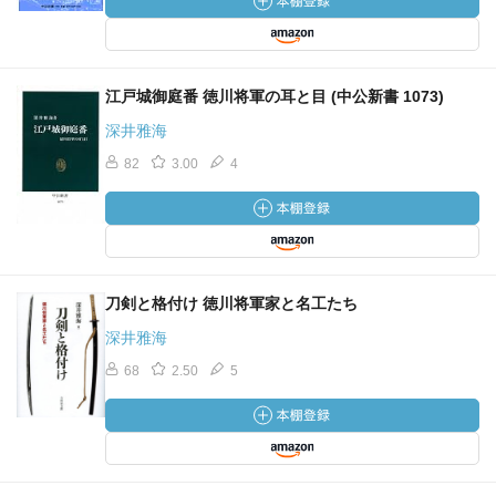
江戸城御庭番 徳川将軍の耳と目 (中公新書 1073)
深井雅海
82
3.00
4
刀剣と格付け 徳川将軍家と名工たち
深井雅海
68
2.50
5