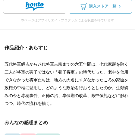
購入ストア一覧
本ページはアフィリエイトプログラムによる収益を得ています
作品紹介・あらすじ
五代将軍綱吉から八代将軍吉宗までの六五年間は、七代家継を除く
三人が将軍の実子ではない「養子将軍」の時代だった。老中を信用
できなかった将軍たちは、地方の大名にすぎなかったころの家臣を
政権の中枢に登用し、どのような政治を行おうとしたのか。生類憐
みの令と赤穂事件、正徳の治、享保期の改革、殿中儀礼などに触れ
つつ、時代の流れを描く。
みんなの感想まとめ