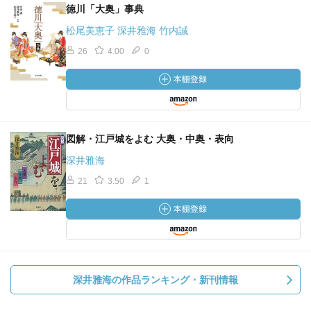
徳川「大奥」事典
松尾美恵子 深井雅海 竹内誠
26
4.00
0
図解・江戸城をよむ 大奥・中奥・表向
深井雅海
21
3.50
1
深井雅海の作品ランキング・新刊情報