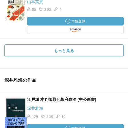
山本英貴
50
3.83
4
もっと見る
深井雅海の作品
江戸城 本丸御殿と幕府政治 (中公新書)
深井雅海
129
3.39
10