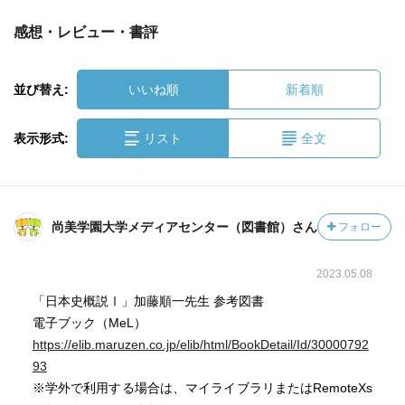
感想・レビュー・書評
並び替え:
いいね順
新着順
表示形式:
リスト
全文
尚美学園大学メディアセンター（図書館）さん
フォロー
2023.05.08
「日本史概説Ⅰ」加藤順一先生 参考図書
電子ブック（MeL）
https://elib.maruzen.co.jp/elib/html/BookDetail/Id/30000792
93
※学外で利用する場合は、マイライブラリまたはRemoteXs