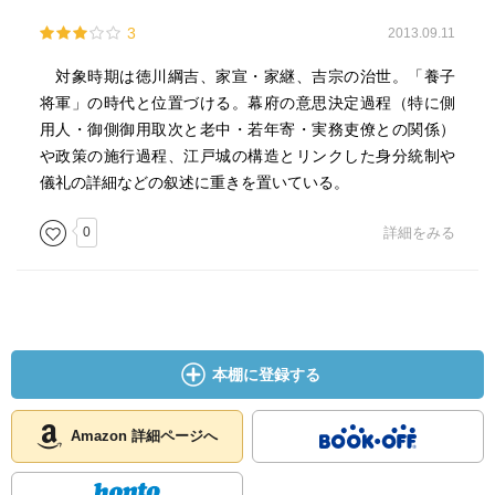
3
2013.09.11
対象時期は徳川綱吉、家宣・家継、吉宗の治世。「養子
将軍」の時代と位置づける。幕府の意思決定過程（特に側
用人・御側御用取次と老中・若年寄・実務吏僚との関係）
や政策の施行過程、江戸城の構造とリンクした身分統制や
儀礼の詳細などの叙述に重きを置いている。
0
詳細をみる
本棚に登録する
Amazon 詳細ページへ