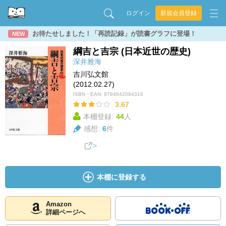
ログイン
新規会員登録
お待たせしました！「再読記録」が読書グラフに登場！
NEW
綱吉と吉宗 (日本近世の歴史)
深井雅海
吉川弘文館
(2012.02.27)
ISBN・EAN:
9784642064316
3.67
本棚登録:
44
人
感想:
6
件
本棚に登録する
Amazon
詳細ページへ