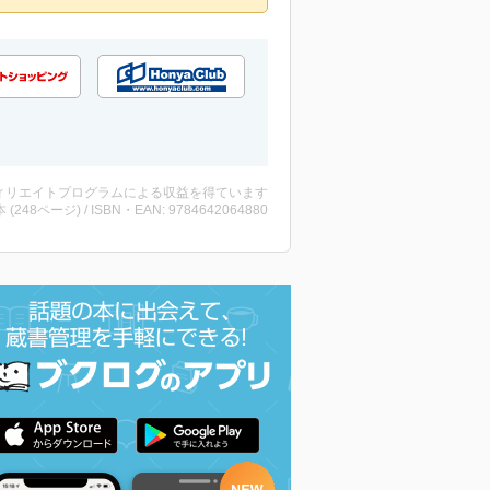
ィリエイトプログラムによる収益を得ています
・本 (248ページ) / ISBN・EAN: 9784642064880