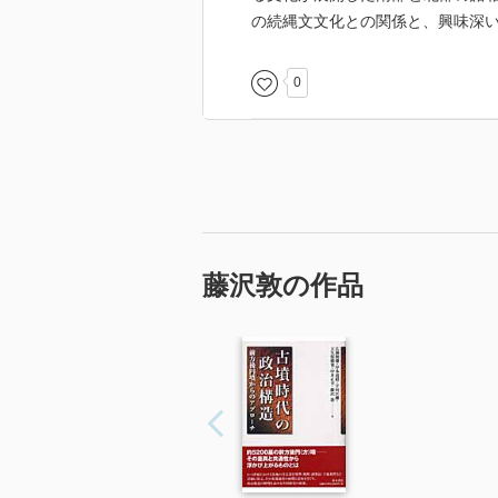
の続縄文文化との関係と、興味深
0
藤沢敦の作品