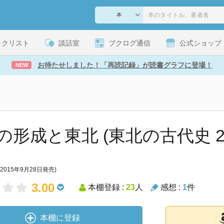
ックリスト
談話室
ブクログ通信
公式ショップ
お待たせしました！「再読記録」が読書グラフに登場！
NEW
の形成と東北 (東北の古代史 2
(2015年9月28日発売)
3.00
本棚登録 :
23
人
感想 :
1
件
本棚に登録