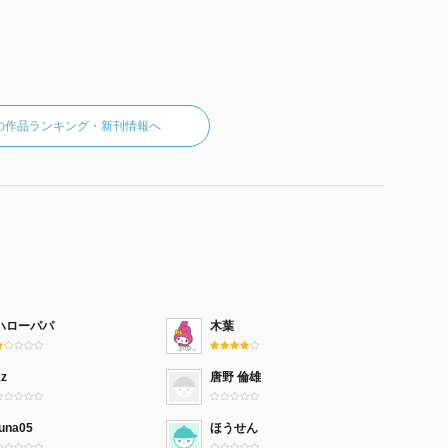
の作品ランキング・新刊情報へ
ハローパパ
木葉
kz
唐野 倫雄
tuna05
ほうせん