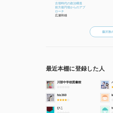
古墳時代の政治構造
前方後円墳からのアプ
ローチ
広瀬和雄
藤沢敦
最近本棚に登録した人
川部中学校図書館
his360
ひこ