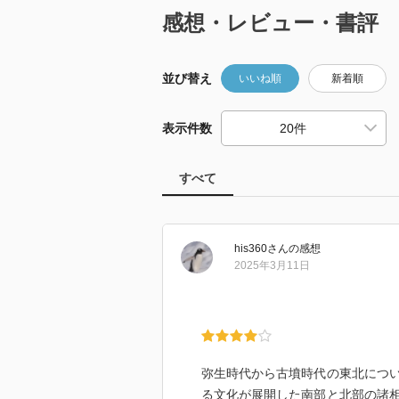
感想・レビュー・書評
並び替え
いいね順
新着順
表示件数
すべて
his360
さん
の感想
2025年3月11日
弥生時代から古墳時代の東北につ
る文化が展開した南部と北部の諸