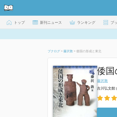
トップ
新刊ニュース
ランキング
ブ
ブクログ
>
藤沢敦
>
倭国の形成と東北
倭国
藤沢敦
吉川弘文館