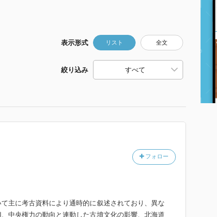
表示形式
リスト
全文
絞り込み
フォロー
いて主に考古資料により通時的に叙述されており、異な
相、中央権力の動向と連動した古墳文化の影響、北海道