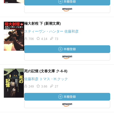
極大射程 下 (新潮文庫)
スティーヴン・ハンター 佐藤和彦
706
4.14
73
死の記憶 (文春文庫 ク-6-8)
佐藤和彦 トマス・H.クック
249
3.66
27