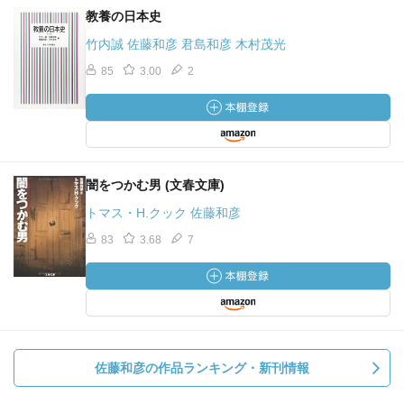
教養の日本史
竹内誠 佐藤和彦 君島和彦 木村茂光
85
3.00
2
闇をつかむ男 (文春文庫)
トマス・H.クック 佐藤和彦
83
3.68
7
佐藤和彦の作品ランキング・新刊情報