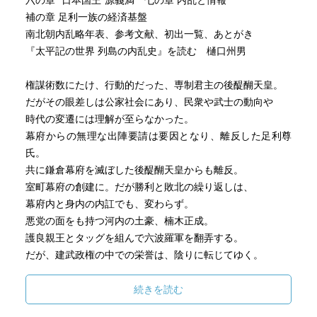
六の章 “日本国王”源義満 七の章 内乱と情報
補の章 足利一族の経済基盤
南北朝内乱略年表、参考文献、初出一覧、あとがき
『太平記の世界 列島の内乱史』を読む 樋口州男
権謀術数にたけ、行動的だった、専制君主の後醍醐天皇。
だがその眼差しは公家社会にあり、民衆や武士の動向や
時代の変遷には理解が至らなかった。
幕府からの無理な出陣要請は要因となり、離反した足利尊
氏。
共に鎌倉幕府を滅ぼした後醍醐天皇からも離反。
室町幕府の創建に。だが勝利と敗北の繰り返しは、
幕府内と身内の内訌でも、変わらず。
悪党の面をも持つ河内の土豪、楠木正成。
護良親王とタッグを組んで六波羅軍を翻弄する。
だが、建武政権の中での栄誉は、陰りに転じてゆく。
「いやしき正成」の進言は受け入れられず、悲劇に。
夢窓疎石は夢窓派の始祖。北条高時、後醍醐天皇から鞍替
続きを読む
え、