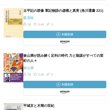
太平記の群像 軍記物語の虚構と真実 (角川選書 221)
森茂暁
30
3.44
3
倉山満が読み解く足利の時代 力と陰謀がすべての室
町の人々
倉山満
56
3.36
3
平城京と木簡の世紀