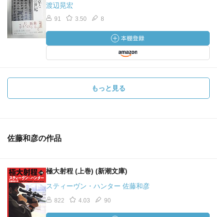
渡辺晃宏
91
3.50
8
もっと見る
佐藤和彦の作品
極大射程 (上巻) (新潮文庫)
スティーヴン・ハンター 佐藤和彦
822
4.03
90