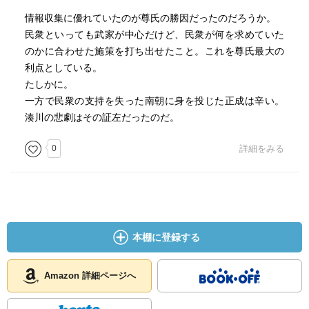
全国各地に足利氏の所領が点在することによって、
情報収集に優れていたのが尊氏の勝因だったのだろうか。
それらの場所からの情報蒐集と正確な分析が出来たこと
民衆といっても武家が中心だけど、民衆が何を求めていた
が、
のかに合わせた施策を打ち出せたこと。これを尊氏最大の
尊氏の行動の指針となったようだと、繰り返し語られてい
利点としている。
ます。
たしかに。
それにしても、あらゆる人々を巻き込んだ内乱であると
一方で民衆の支持を失った南朝に身を投じた正成は辛い。
いうことがひしひしと感じられてしまう。
湊川の悲劇はその証左だったのだ。
でも、その終焉はまだ。更に応仁の乱があるんだよね～。
0
詳細をみる
本棚に登録する
Amazon 詳細ページへ