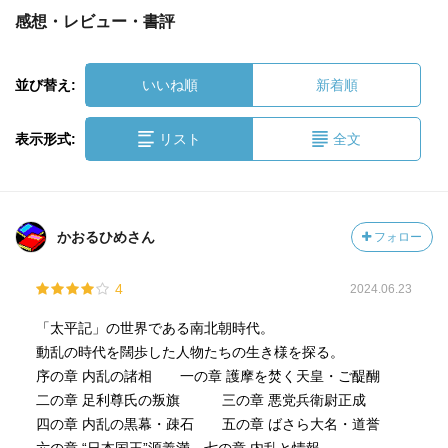
感想・レビュー・書評
並び替え:
いいね順
新着順
表示形式:
リスト
全文
かおるひめさん
フォロー
4
2024.06.23
「太平記」の世界である南北朝時代。
動乱の時代を闊歩した人物たちの生き様を探る。
序の章 内乱の諸相 一の章 護摩を焚く天皇・ご醍醐
二の章 足利尊氏の叛旗 三の章 悪党兵衛尉正成
四の章 内乱の黒幕・疎石 五の章 ばさら大名・道誉