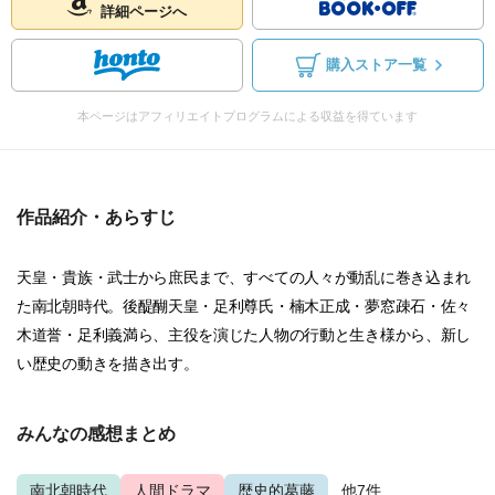
詳細ページへ
購入ストア一覧
本ページはアフィリエイトプログラムによる収益を得ています
作品紹介・あらすじ
天皇・貴族・武士から庶民まで、すべての人々が動乱に巻き込まれ
た南北朝時代。後醍醐天皇・足利尊氏・楠木正成・夢窓疎石・佐々
木道誉・足利義満ら、主役を演じた人物の行動と生き様から、新し
い歴史の動きを描き出す。
みんなの感想まとめ
南北朝時代
人間ドラマ
歴史的葛藤
...他7件