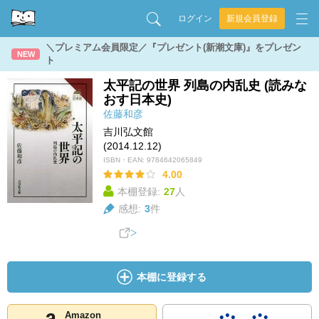
ログイン
新規会員登録
＼プレミアム会員限定／『プレゼント(新潮文庫)』をプレゼン
NEW
ト
太平記の世界 列島の内乱史 (読みな
おす日本史)
佐藤和彦
吉川弘文館
(2014.12.12)
ISBN・EAN:
9784642065849
4.00
本棚登録:
27
人
感想:
3
件
本棚に登録する
Amazon