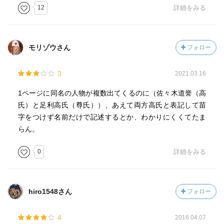
足利家に取り入り、和睦の周旋や調停に手を貸す。
12
詳細をみる
聖俗両界の教導者として君臨し、自派を全国へ。
その生き様が“バサラ”な佐々木道誉。尊氏との密接な関係は
義詮とも同様に。策士であり幕府内に隠然たる勢力を形
モリゾウさん
フォロー
成。
諸文学や諸芸等のプロデュースも豪快。
3
2021.03.16
足利将軍三代目の義満。有力守護勢力の削減や南北朝合一
の
1ページに同名の人物が複数出てくるのに（佐々木道誉（高
陰には権謀術数有り。明との外交と貿易、倭寇の禁圧。
氏）と足利高氏（尊氏））、あえて両方高氏と表記して苗
軍事・外交権の掌握等、将軍権力の強化を進めるが、急
字をつけず名前だけで記述するとか、わかりにくくてたま
逝。
らん。
以上は「太平記」を読むにあたっての参考になりました
0
詳細をみる
が、
七の章での、悪党VS.農民や悪党の構成メンバー、
二条河原落書、時衆僧の存在と行動、
hiro1548さん
フォロー
元寇以降の禅僧の中国渡来、倭寇とその対策。
補の章での、下総国足利荘の成立過程と管理の変遷。
4
2016.04.07
これらがなかなか興味深い内容でした。