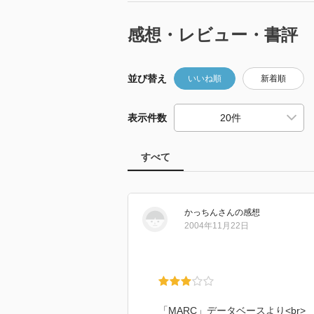
感想・レビュー・書評
並び替え
いいね順
新着順
表示件数
すべて
かっちん
さん
の感想
2004年11月22日
「MARC」データベースより<br>