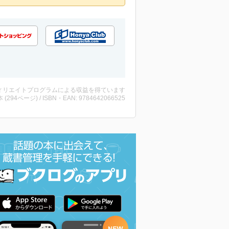
ィリエイトプログラムによる収益を得ています
・本 (294ページ) / ISBN・EAN: 9784642066525