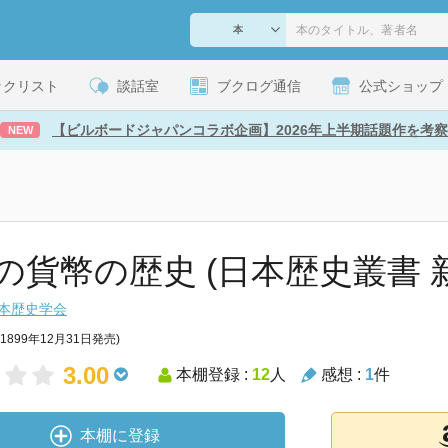
ックリスト
談話室
ブクログ通信
公式ショップ
【ビルボードジャパンコラボ企画】2026年上半期話題作を考察
NEW
の貨幣の歴史 (日本歴史叢書 新
本歴史学会
(1899年12月31日発売)
3.00
本棚登録 :
12
人
感想 :
1
件
本棚に登録