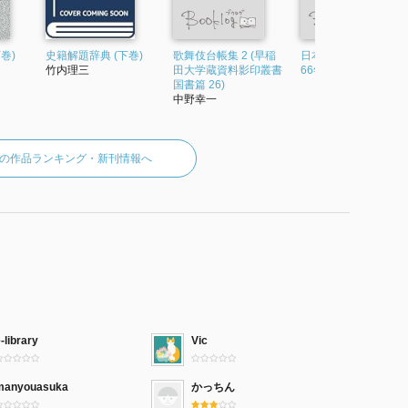
巻)
史籍解題辞典 (下巻)
歌舞伎台帳集 2 (早稲
日本貨幣史の研究 (19
竹内理三
田大学蔵資料影印叢書
66年)
国書篇 26)
中野幸一
の作品ランキング・新刊情報へ
-library
Vic
manyouasuka
かっちん