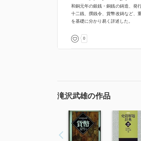
和銅元年の銀銭・銅銭の鋳造、発
十二銭、撰銭令、貨幣改鋳など、
を基礎に分かり易く詳述した。
0
滝沢武雄の作品