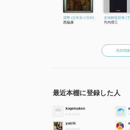
貨幣 (日本史小百科)
史籍解題辞典 (下
西脇康
竹内理三
滝沢武雄
最近本棚に登録した人
kogetsuken
e
yuichi