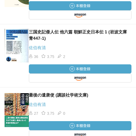
三国史記倭人伝 他六篇 朝鮮正史日本伝 1 (岩波文庫
青447-1)
佐伯有清
36
3.75
2
最後の遣唐使 (講談社学術文庫)
佐伯有清
27
3.75
0