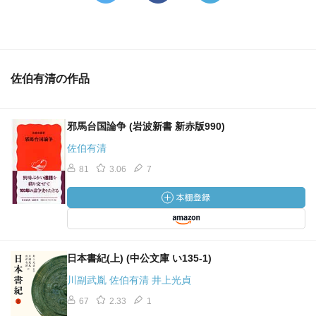
佐伯有清の作品
邪馬台国論争 (岩波新書 新赤版990)
佐伯有清
81
3.06
7
日本書紀(上) (中公文庫 い135-1)
川副武胤 佐伯有清 井上光貞
67
2.33
1