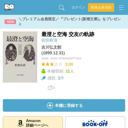
ログイン
新規会員登録
＼プレミアム会員限定／『プレゼント(新潮文庫)』をプレゼン
NEW
ト
最澄と空海 交友の軌跡
佐伯有清
吉川弘文館
(1899.12.31)
ISBN・EAN:
9784642077422
3.00
本棚登録:
11
人
感想:
1
件
本棚に登録する
Amazon
詳細ページへ