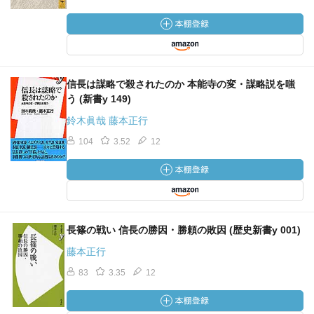
信長は謀略で殺されたのか 本能寺の変・謀略説を嗤
う (新書y 149)
鈴木眞哉 藤本正行
104
3.52
12
長篠の戦い 信長の勝因・勝頼の敗因 (歴史新書y 001)
藤本正行
83
3.35
12