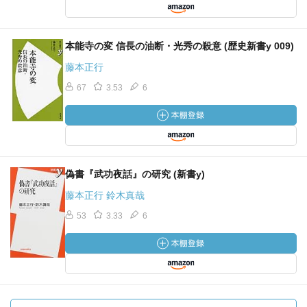
本能寺の変 信長の油断・光秀の殺意 (歴史新書y 009)
藤本正行
67
3.53
6
偽書『武功夜話』の研究 (新書y)
藤本正行 鈴木真哉
53
3.33
6