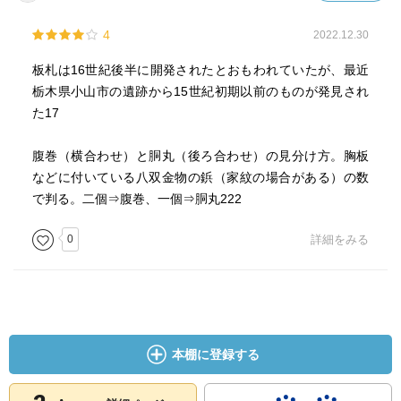
4
2022.12.30
板札は16世紀後半に開発されたとおもわれていたが、最近
栃木県小山市の遺跡から15世紀初期以前のものが発見され
た17
腹巻（横合わせ）と胴丸（後ろ合わせ）の見分け方。胸板
などに付いている八双金物の鋲（家紋の場合がある）の数
で判る。二個⇒腹巻、一個⇒胴丸222
0
詳細をみる
本棚に登録する