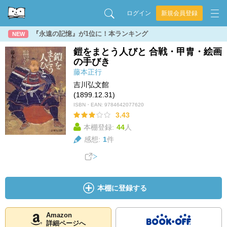
ログイン
新規会員登録
『永遠の記憶』が1位に！本ランキング
NEW
鎧をまとう人びと 合戦・甲胄・絵画
の手びき
藤本正行
吉川弘文館
(1899.12.31)
ISBN・EAN:
9784642077620
3.43
本棚登録:
44
人
感想:
1
件
本棚に登録する
Amazon
詳細ページへ