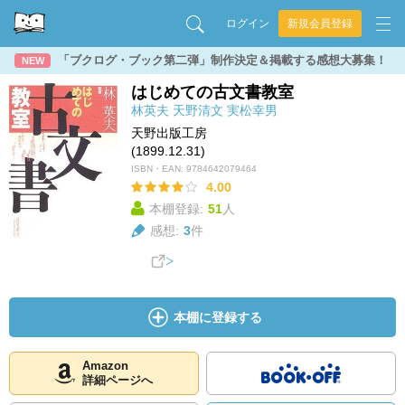
ログイン
新規会員登録
「ブクログ・ブック第二弾」制作決定＆掲載する感想大募集！
NEW
はじめての古文書教室
林英夫
天野清文
実松幸男
天野出版工房
(1899.12.31)
ISBN・EAN:
9784642079464
4.00
本棚登録:
51
人
感想:
3
件
本棚に登録する
Amazon
詳細ページへ