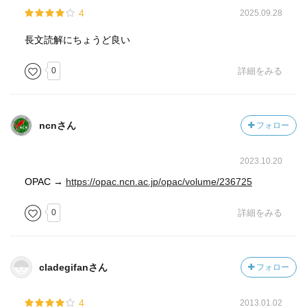
4
2025.09.28
長文読解にちょうど良い
0
詳細をみる
ncnさん
フォロー
2023.10.20
OPAC →
https://opac.ncn.ac.jp/opac/volume/236725
0
詳細をみる
cladegifanさん
フォロー
4
2013.01.02