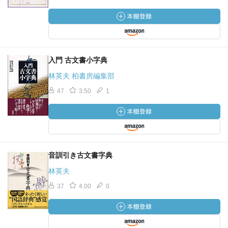
入門 古文書小字典
林英夫 柏書房編集部
47
3.50
1
音訓引き古文書字典
林英夫
37
4.00
0