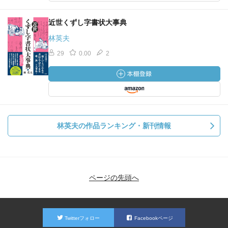
近世くずし字書状大事典
林英夫
29
0.00
2
林英夫の作品ランキング・新刊情報
ページの先頭へ
Twitterフォロー
Facebookページ