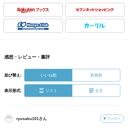
感想・レビュー・書評
並び替え:
いいね順
新着順
表示形式:
リスト
全文
ryusaku101さん
フォロー