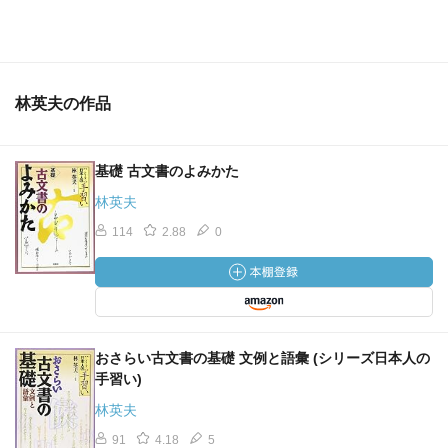
林英夫の作品
基礎 古文書のよみかた
林英夫
114
2.88
0
おさらい古文書の基礎 文例と語彙 (シリーズ日本人の
手習い)
林英夫
91
4.18
5