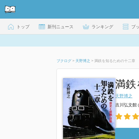
トップ
新刊ニュース
ランキング
ブ
ブクログ
>
天野博之
>
満鉄を知るための十二章
満鉄
天野博之
吉川弘文館