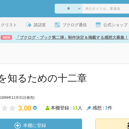
ックリスト
談話室
ブクログ通信
公式ショップ
「ブクログ・ブック第二弾」制作決定＆掲載する感想大募集！
NEW
を知るための十二章
(1899年12月31日発売)
3.00
本棚登録 :
11
人
感想 :
1
件
本棚に登録