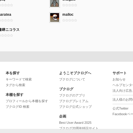
naratea
malloc
書肆ニコラス
本を探す
ようこそブクログへ
サポート
キーワードで検索
ブクログについて
お知らせ
タグから検索
ヘルプセンタ
ブクログ
法人向け広告
本棚を探す
ブクログのアプリ
法人様のお問
プロフィールから本棚を探す
ブクログプレミアム
ブクログID 検索
ブクログ公式ショップ
公式Twitter
Facebookペ
企画
Best User Award 2025
ブクログ20周年特設サイト