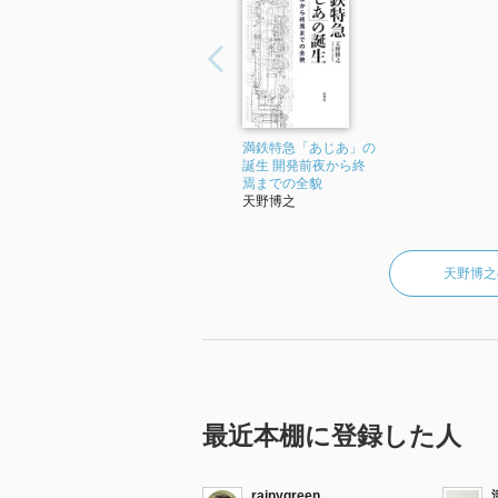
満鉄特急「あじあ」の
誕生 開発前夜から終
焉までの全貌
天野博之
天野博之
最近本棚に登録した人
rainygreen