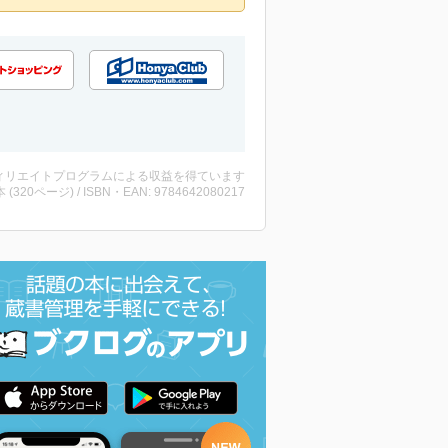
ィリエイトプログラムによる収益を得ています
・本 (320ページ) / ISBN・EAN: 9784642080217