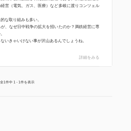
の経営（電気、ガス、医療）など多岐に渡りコンツェル
進的な取り組みも多い。
るが、なぜ日中戦争の拡大を招いたのか？満鉄経営に専
か。
らないきゃいけない事が沢山あるんでしょうね。
詳細をみる
全1件中 1 - 1件を表示