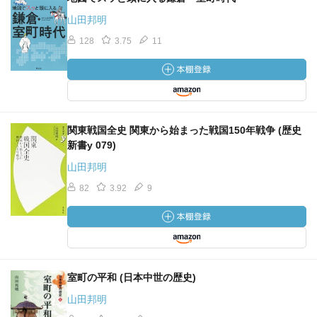
山田邦明
128
3.75
11
関東戦国全史 関東から始まった戦国150年戦争 (歴史
新書y 079)
山田邦明
82
3.92
9
室町の平和 (日本中世の歴史)
山田邦明