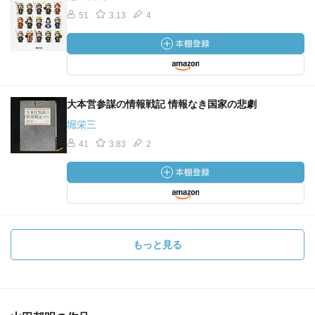
51
3.13
4
大本営参謀の情報戦記 情報なき国家の悲劇
堀栄三
41
3.83
2
もっと見る