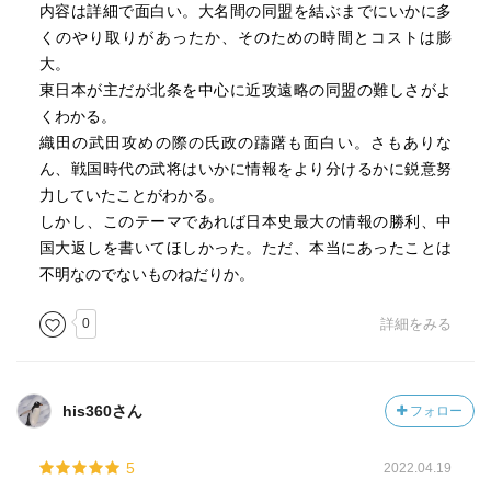
内容は詳細で面白い。大名間の同盟を結ぶまでにいかに多
くのやり取りがあったか、そのための時間とコストは膨
大。
東日本が主だが北条を中心に近攻遠略の同盟の難しさがよ
くわかる。
織田の武田攻めの際の氏政の躊躇も面白い。さもありな
ん、戦国時代の武将はいかに情報をより分けるかに鋭意努
力していたことがわかる。
しかし、このテーマであれば日本史最大の情報の勝利、中
国大返しを書いてほしかった。ただ、本当にあったことは
不明なのでないものねだりか。
0
詳細をみる
his360さん
フォロー
5
2022.04.19