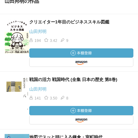
山田邦明の作品
クリエイター1年目のビジネススキル図鑑
山田邦明
194
3.42
9
戦国の活力 戦国時代 (全集 日本の歴史 第8巻)
山田邦明
141
3.50
8
地図でスッと頭に入る鎌倉・室町時代