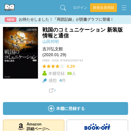
ログイン
新規会員登録
お待たせしました！「再読記録」が読書グラフに登場！
NEW
戦国のコミュニケーション 新装版
情報と通信
山田邦明
吉川弘文館
(2020.01.29)
ISBN・EAN:
9784642083744
4.29
本棚登録:
86
人
感想:
4
件
本棚に登録する
Amazon
詳細ページへ