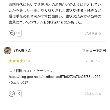
戦国時代において遠隔地との通信がどのように行われてい
たかを著した一冊。やり取りされた書状や使者・飛脚など
通信手段の具体例が非常に面白い。書状の読み方や当時の
言葉についてのコラムも興味深いものがあった。
0
詳細をみる
ぴあ野さん
フォロー不許可
4
2020.07.26
→「戦国のコミュケーション」
https://blog.goo.ne.jp/mkdiechi/e/57b6272a76a25f58dd092
40acfdfb017
0
詳細をみる