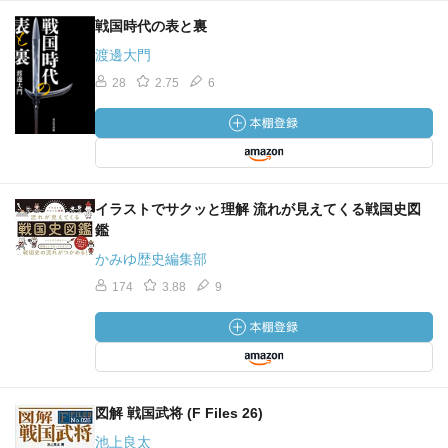
戦国時代の表と裏
渡邊大門
28
2.75
6
イラストでサクッと理解 流れが見えてくる戦国史図
鑑
かみゆ歴史編集部
174
3.88
9
図解 戦国武将 (F Files 26)
池上良太