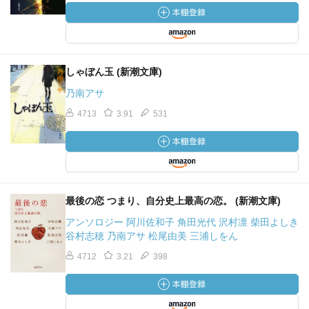
しゃぼん玉 (新潮文庫)
乃南アサ
4713
3.91
531
最後の恋 つまり、自分史上最高の恋。 (新潮文庫)
アンソロジー 阿川佐和子 角田光代 沢村凛 柴田よしき
谷村志穂 乃南アサ 松尾由美 三浦しをん
4712
3.21
398