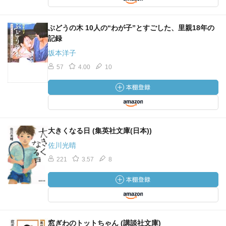
ぶどうの木 10人の“わが子”とすごした、里親18年の
記録
坂本洋子
57
4.00
10
大きくなる日 (集英社文庫(日本))
佐川光晴
221
3.57
8
窓ぎわのトットちゃん (講談社文庫)