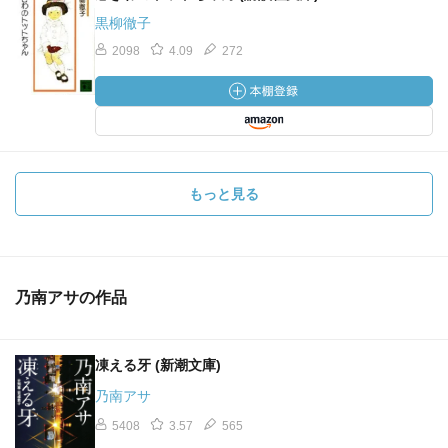
黒柳徹子
2098
4.09
272
もっと見る
乃南アサの作品
凍える牙 (新潮文庫)
乃南アサ
5408
3.57
565