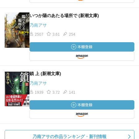
いつか陽のあたる場所で (新潮文庫)
乃南アサ
2507
3.61
254
鎖 上 (新潮文庫)
乃南アサ
1939
3.72
141
乃南アサの作品ランキング・新刊情報