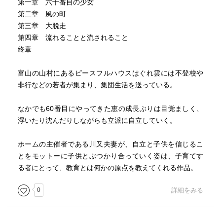
第一章 六十番目の少女
第二章 風の町
第三章 大脱走
第四章 流れることと流されること
終章
富山の山村にあるピースフルハウスはぐれ雲には不登校や
非行などの若者が集まり、集団生活を送っている。
なかでも60番目にやってきた恵の成長ぶりは目覚ましく、
浮いたり沈んだりしながらも立派に自立していく。
ホームの主催者である川又夫妻が、自立と子供を信じるこ
とをモットーに子供とぶつかり合っていく姿は、子育てす
る者にとって、教育とは何かの原点を教えてくれる作品。
0
詳細をみる