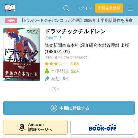
ログイン
新規会員登録
【ビルボードジャパンコラボ企画】2026年上半期話題作を考察
NEW
ドラマチックチルドレン
乃南アサ
読売新聞東京本社 調査研究本部管理部 出版
(1996.01.01)
ISBN・EAN:
9784643960655
3.08
本棚登録:
52
人
感想:
8
件
本棚に登録する
Amazon
詳細ページへ