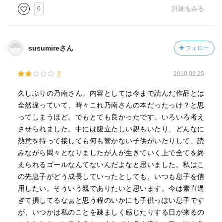
0
詳細をみる
susumireさん
フォロー
2
2010.02.25
久しぶりの乃南さん。内容としては今まで読んだ作品とは
全然違っていて、時々これ乃南さんの本だったっけ？と思
ってしまうほど。でもとても良かったです。いろいろ考え
させられました。中には腹立たしい親もいたり、どんなに
熱意を持って接しても何も響かない子供がいたりして、読
みながら悶々となりましたが人が生きていく上で全てを終
えられるゴールなんてないんだよなと思いました。私はこ
の先息子がどう成長していったとしても、いつも息子を信
用したい。そういう親でありたいと思います。今は素直過
ぎて損してるなぁと思う程のいかにも子供っぽい息子です
が、いつかは私のことを疎ましく感じたりする日が来るの