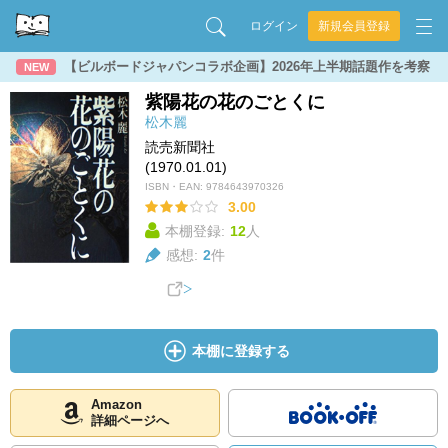
ログイン
新規会員登録
【ビルボードジャパンコラボ企画】2026年上半期話題作を考察
NEW
紫陽花の花のごとくに
松木麗
読売新聞社
(1970.01.01)
ISBN・EAN:
9784643970326
3.00
本棚登録:
12
人
感想:
2
件
本棚に登録する
Amazon
詳細ページへ