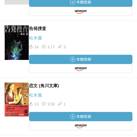
告発捜査
松木麗
14
3.17
3
恋文 (角川文庫)
松木麗
13
3.50
1