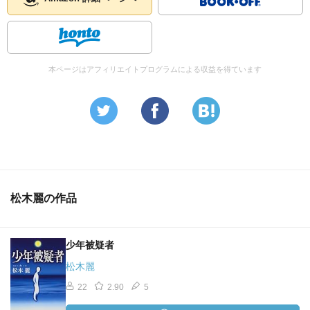
本ページはアフィリエイトプログラムによる収益を得ています
松木麗の作品
少年被疑者
松木麗
22
2.90
5