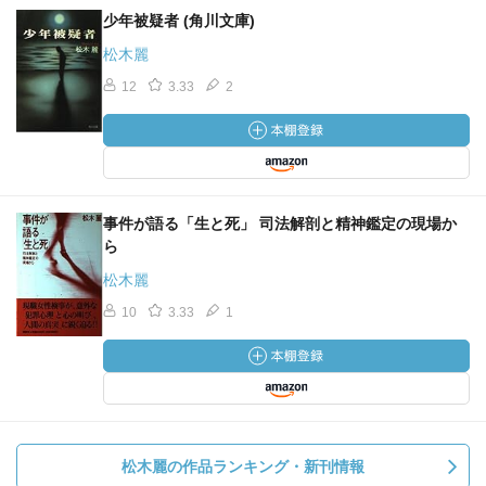
少年被疑者 (角川文庫)
松木麗
12
3.33
2
事件が語る「生と死」 司法解剖と精神鑑定の現場か
ら
松木麗
10
3.33
1
松木麗の作品ランキング・新刊情報