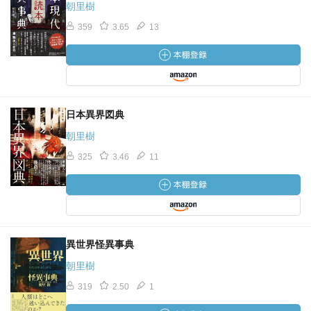
朝里樹
359
3.65
13
日本異界図典
朝里樹
325
3.46
11
異世界怪異事典
朝里樹
319
2.50
1