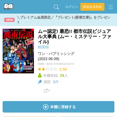
ログイン
新規会員登録
＼プレミアム会員限定／『プレゼント(新潮文庫)』をプレゼン
NEW
ト
ムー認定! 最恐!! 都市伝説ビジュア
ル大事典 (ムー・ミステリー・ファ
イル)
朝里樹
ワン・パブリッシング
(2022.06.09)
ISBN・EAN:
9784651202273
2.50
本棚登録:
29
人
感想:
1
件
本棚に登録する