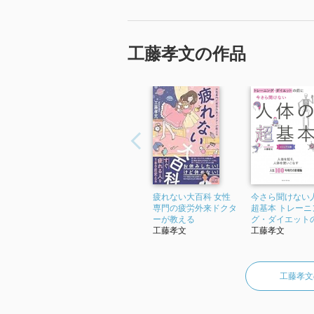
工藤孝文の作品
疲れない大百科 女性
今さら聞けない
専門の疲労外来ドクタ
超基本 トレーニ
ーが教える
グ・ダイエット
工藤孝文
工藤孝文
工藤孝文