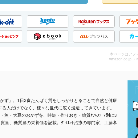
本ページはアフ
Amazon.co.jp 
のおかず」。1日3食たんぱく質をしっかりとることで自然と健康
をする人だけでなく、様々な世代に広く浸透してきています。
魚・大豆のおかずを、時短・作りおき・糖質ｵﾌのﾃｰﾏ別に3
ぱく質量、糖質量の栄養価を記載。ﾀﾞｲｴｯﾄ治療の専門家、工藤孝