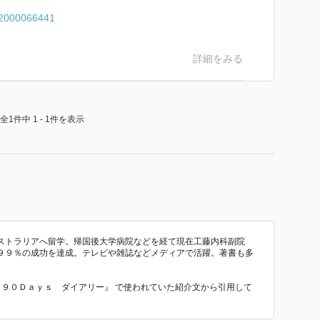
d=2000066441
詳細をみる
全1件中 1 - 1件を表示
ストラリアへ留学。帰国後大学病院などを経て現在工藤内科副院
９９％の成功を達成。テレビや雑誌などメディアで活躍。著書も多
る！９０Ｄａｙｓ ダイアリー』 で使われていた紹介文から引用して