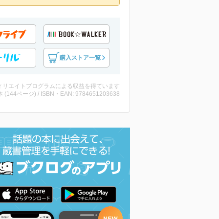
購入ストア一覧
ィリエイトプログラムによる収益を得ています
・本 (144ページ) / ISBN・EAN: 9784651203638