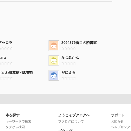
アセロラ
2094379番目の読書家
sara
なつみかん
むかわ町立穂別図書館
だにえる
本を探す
ようこそブクログへ
サポート
キーワードで検索
ブクログについて
お知らせ
タグから検索
ヘルプセンタ