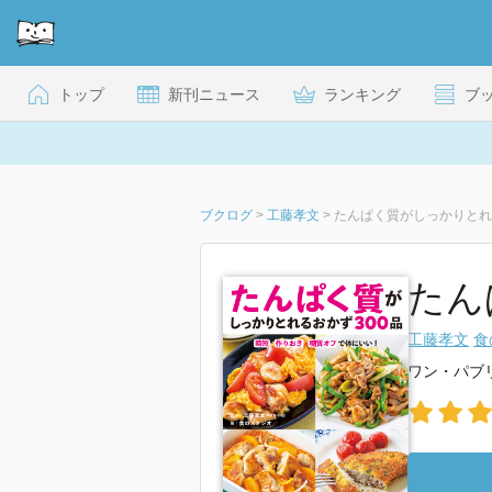
トップ
新刊ニュース
ランキング
ブ
ブクログ
>
工藤孝文
>
たんぱく質がしっかりとれ
たん
工藤孝文
食
ワン・パブ