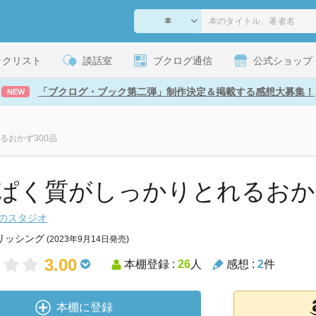
ックリスト
談話室
ブクログ通信
公式ショップ
「ブクログ・ブック第二弾」制作決定＆掲載する感想大募集！
NEW
るおかず300品
ぱく質がしっかりとれるおかず
のスタジオ
リッシング
(2023年9月14日発売)
3.00
本棚登録 :
26
人
感想 :
2
件
本棚に登録