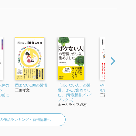
人体の
凹まない100の習慣
「ボケない人」の習
やせる出汁 1日1杯飲
ン
工藤孝文
慣、ぜんぶ集めまし
むだけダイエット
の前に
た。 (青春新書プレイ
工藤孝文
ブックス)
ホームライフ取材...
の作品ランキング・新刊情報へ